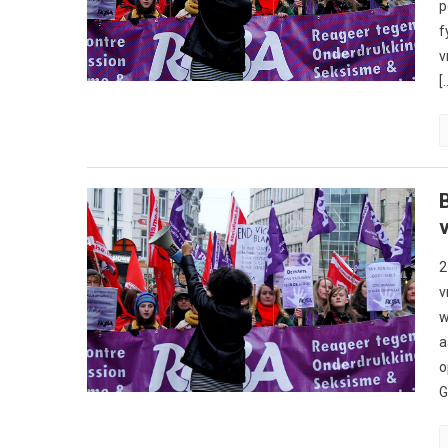
p
f
v
[
2
v
w
a
o
G