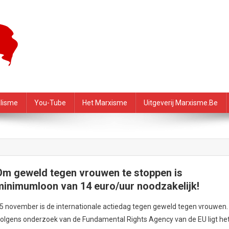
f – PRMI
alisme
You-Tube
Het Marxisme
Uitgeverij Marxisme.be
Om geweld tegen vrouwen te stoppen is
minimumloon van 14 euro/uur noodzakelijk!
5 november is de internationale actiedag tegen geweld tegen vrouwen.
olgens onderzoek van de Fundamental Rights Agency van de EU ligt he