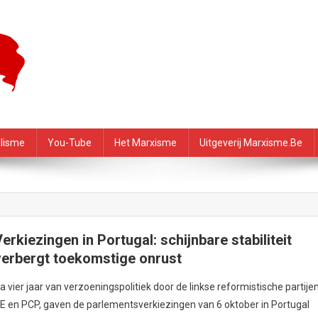
f – PRMI
alisme
You-Tube
Het Marxisme
Uitgeverij Marxisme.be
erkiezingen in Portugal: schijnbare stabiliteit
verbergt toekomstige onrust
a vier jaar van verzoeningspolitiek door de linkse reformistische partije
E en PCP, gaven de parlementsverkiezingen van 6 oktober in Portugal