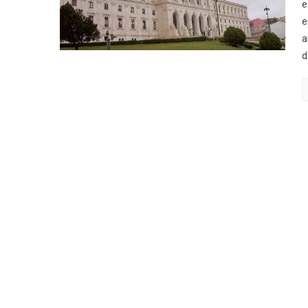
e
e
a
d