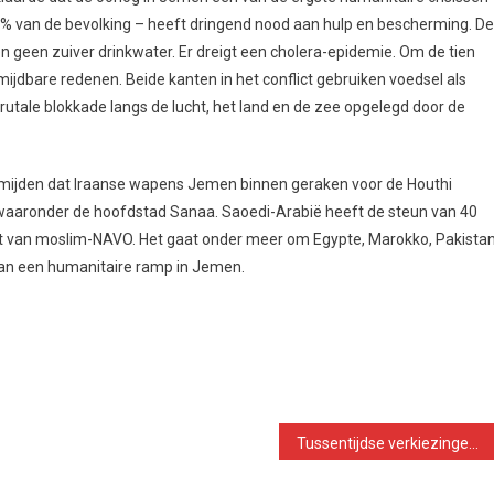
0% van de bevolking – heeft dringend nood aan hulp en bescherming. De
en geen zuiver drinkwater. Er dreigt een cholera-epidemie. Om de tien
mijdbare redenen. Beide kanten in het conflict gebruiken voedsel als
rutale blokkade langs de lucht, het land en de zee opgelegd door de
 vermijden dat Iraanse wapens Jemen binnen geraken voor de Houthi
, waaronder de hoofdstad Sanaa. Saoedi-Arabië heeft de steun van 40
ort van moslim-NAVO. Het gaat onder meer om Egypte, Marokko, Pakista
van een humanitaire ramp in Jemen.
Tussentijdse verkiezingen in de VS: tussen afstraffing Trump en zoektocht naar alternatieven