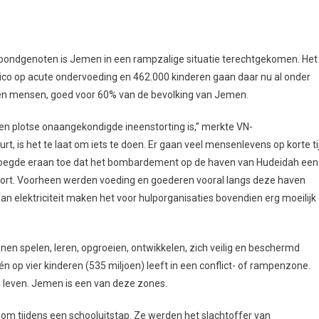
n bondgenoten is Jemen in een rampzalige situatie terechtgekomen. Het
sico op acute ondervoeding en 462.000 kinderen gaan daar nu al onder
joen mensen, goed voor 60% van de bevolking van Jemen.
een plotse onaangekondigde ineenstorting is,” merkte VN-
t, is het te laat om iets te doen. Er gaan veel mensenlevens op korte ti
j voegde eraan toe dat het bombardement op de haven van Hudeidah een
ekort. Voorheen werden voeding en goederen vooral langs deze haven
aan elektriciteit maken het voor hulporganisaties bovendien erg moeilijk
nen spelen, leren, opgroeien, ontwikkelen, zich veilig en beschermd
 één op vier kinderen (535 miljoen) leeft in een conflict- of rampenzone.
 leven. Jemen is een van deze zones.
om tijdens een schooluitstap. Ze werden het slachtoffer van