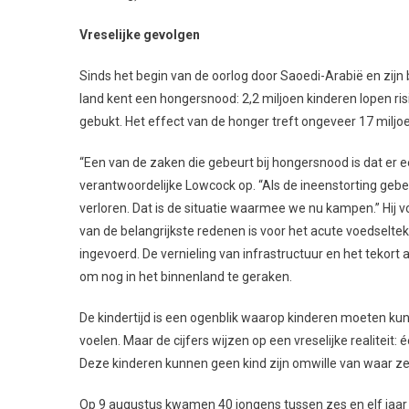
Vreselijke gevolgen
Sinds het begin van de oorlog door Saoedi-Arabië en zij
land kent een hongersnood: 2,2 miljoen kinderen lopen ri
gebukt. Het effect van de honger treft ongeveer 17 mil
“Een van de zaken die gebeurt bij hongersnood is dat er 
verantwoordelijke Lowcock op. “Als de ineenstorting gebeur
verloren. Dat is de situatie waarmee we nu kampen.” Hi
van de belangrijkste redenen is voor het acute voedselt
ingevoerd. De vernieling van infrastructuur en het tekort 
om nog in het binnenland te geraken.
De kindertijd is een ogenblik waarop kinderen moeten kun
voelen. Maar de cijfers wijzen op een vreselijke realiteit:
Deze kinderen kunnen geen kind zijn omwille van waar ze
Op 9 augustus kwamen 40 jongens tussen zes en elf jaar 