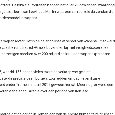
offers. De lokale autoriteiten hadden het over 79 gewonden, waaronde
ergeleide bom van Lockheed Martin was, een van de vele duizenden die
jardenhandel in wapens.
ele wapensector. Het is de belangrijkste afnemer van wapens uit zowel 
 coalitie rond Saoedi-Arabië bovendien bij met veiligheidsoperaties.
 – sommigen spreken over 200 miljard dollar – aan wapenexport naar
 waarbij 155 doden vielen, werd de verkoop van geleide
eterde precisie geen burgers zou redden omdat niet-militaire
rd onder Trump in maart 2017 gewoon hervat. Meer nog: er werd een
veren aan Saoedi-Arabië over een periode van tien jaar.
laarde dat de oorlog in Jemen één van de ergste humanitaire crisissen