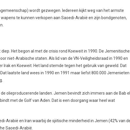
imgemeenschap) wordt gezwegen. Iedereen kijkt weg van het armste
r wapens te kunnen verkopen aan Saoedi-Arabië en zijn bondgenoten,
n.
diep. Het begon al met de crisis rond Koeweit in 1990. De Jemenitische
k door niet-Arabische staten. Als lid van de VN-Veiligheidsraad in 1990 en
r Irak en Koeweit. Het land stemde tegen het gebruik van geweld. Dat
 Dat laatste land wees in 1990 en 1991 maar liefst 800.000 Jemenieten
g.
r de olieproducerende landen. Jemen bevindt zich immers aan de Bab el
bindt met de Golf van Aden. Dat is een doorgang waar heel wat
edi-Arabië en Iran waarbij de sjiitische minderheid in Jemen (42% van d
che Saoedi-Arabië.