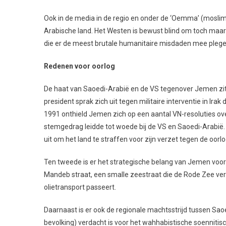
Ook in de media in de regio en onder de ‘Oemma’ (mosl
Arabische land. Het Westen is bewust blind om toch maa
die er de meest brutale humanitaire misdaden mee plege
Redenen voor oorlog
De haat van Saoedi-Arabië en de VS tegenover Jemen zit 
president sprak zich uit tegen militaire interventie in Ira
1991 onthield Jemen zich op een aantal VN-resoluties ove
stemgedrag leidde tot woede bij de VS en Saoedi-Arabië.
uit om het land te straffen voor zijn verzet tegen de oorlo
Ten tweede is er het strategische belang van Jemen voo
Mandeb straat, een smalle zeestraat die de Rode Zee ver
olietransport passeert.
Daarnaast is er ook de regionale machtsstrijd tussen Sao
bevolking) verdacht is voor het wahhabistische soennitis