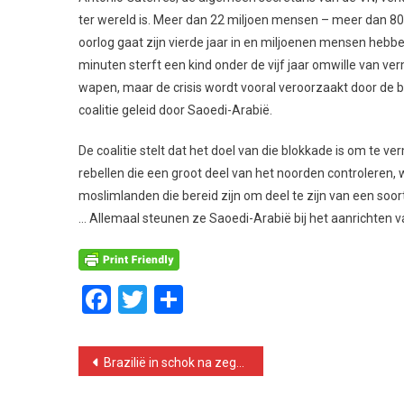
ter wereld is. Meer dan 22 miljoen mensen – meer dan 8
oorlog gaat zijn vierde jaar in en miljoenen mensen hebb
minuten sterft een kind onder de vijf jaar omwille van ver
wapen, maar de crisis wordt vooral veroorzaakt door de b
coalitie geleid door Saoedi-Arabië.
De coalitie stelt dat het doel van die blokkade is om te
rebellen die een groot deel van het noorden controleren
moslimlanden die bereid zijn om deel te zijn van een so
… Allemaal steunen ze Saoedi-Arabië bij het aanrichten 
Facebook
Twitter
Delen
Bericht
Brazilië in schok na zege van Bolsonaro
navigatie