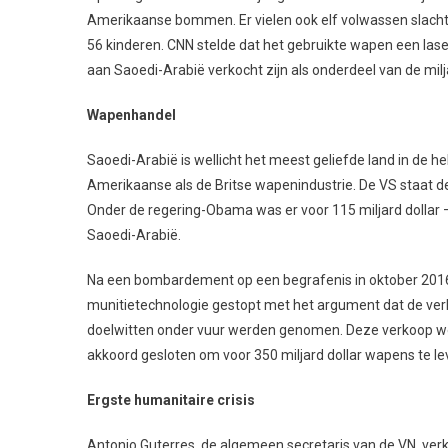
Amerikaanse bommen. Er vielen ook elf volwassen slacht
56 kinderen. CNN stelde dat het gebruikte wapen een las
aan Saoedi-Arabië verkocht zijn als onderdeel van de mil
Wapenhandel
Saoedi-Arabië is wellicht het meest geliefde land in de h
Amerikaanse als de Britse wapenindustrie. De VS staat de
Onder de regering-Obama was er voor 115 miljard dollar
Saoedi-Arabië.
Na een bombardement op een begrafenis in oktober 2016,
munitietechnologie gestopt met het argument dat de verb
doelwitten onder vuur werden genomen. Deze verkoop we
akkoord gesloten om voor 350 miljard dollar wapens te le
Ergste humanitaire crisis
Antonio Guterres, de algemeen secretaris van de VN, verk