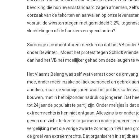
bevolking die hun levensstandaard zagen afnemen, zelfs i
oorzaak van de tekorten en aanvallen op onze levensstand
vooruit: de winsten stegen met gemiddeld 3,2%, tegenove
vluchtelingen of de bankiers en speculanten?
Sommige commentatoren merkten op dat het VB onder Van
onder Dewinter… Moest het protest tegen Schild&Vrienden 
dan had het VB het moeilijker gehad om deze leugen te v
Het Vlaams Belang was zelf wat verrast door de omvang 
mee, onder meer inzake politiek personeel en gebrek aan 
aandien, maar de voorbije jaren was het politiek kader van
bouwen, met in het bijzonder nadruk op jongeren. Dat hee
tot 24 jaar de populairste partij zijn. Onder meisjes is da
extreemrechts is hen niet ontgaan. Alleszins is er onder
geven om zich sterker te organiseren onder jongeren, er is
vergelijking met die vorige zwarte zondag in 1991 een gr
de groei van extreemrechts. Dat organiseren in strijdbare