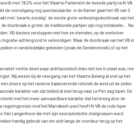
t wordt met 18,5% voor het Vlaams Parlement de tweede partij na N-VA.
kt de vooruitgang nog spectaculairder: in de Kamer gaat het VB van 3
kt met ‘zwarte zondag’: de eerste grote verkiezingsdoorbraak van het
de doorbraak is groter, de traditionele partijen zijn nog instabieler, … Na
rden. VB-kiezers verstoppen niet hoe ze stemden, op de werkvloer
 migratie-achtergrond te verkondigen. Waar de doorbraak van het VB i
 pieken in randstedelijke gebieden (zoals de Denderstreek) of op het
rvatief-rechts deed waar antifascistisch links niet toe in staat was, me
gist. Wij wezen bij de neergang van het Vlaams Belang al snel op het
een stoere op het racisme balancerende retoriek de wind uit de zeilen
asociale karakter van zijn beleid al snel terug naar Le Pen zag lopen. De
rsterkt met het meer aanvaardbare karakter dat het kreeg door de
e regeringscrisis rond het Marrakesh-pact heeft N-VA de rode loper
ies Van Langenhove die met zijn neonazistische chatgroepen werd
ieken handig gebruik van om zich langs de voordeur terug op het