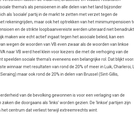
ciale thema’s als pensioenen in alle delen van het land bijzonder
h als ‘sociale’ partij in de markt te zetten met verzet tegen de
s het rekeningrijden, maar ook het optrekken van het minimumpensioen t
nsioen en de strikte loopbaanvereiste werden uiteraard niet benadrukt
ijk maken wie echt actief ingaat tegen het asociale beleid, kan een
Dan wegen de woorden van VB even zwaar als de woorden van linkse
 N-VA naar VB werd heel klein voor kiezers die met de verhoging van de
t speelden sociale thema’s eveneens een belangrijke rol. Dat blijkt voor
tste winnaar met resultaten van rond de 20% of meer in Luik, Charleroi, 
 Seraing) maar ook rond de 20% in delen van Brussel (Sint-Gillis,
 meerderheid van de bevolking gewonnen is voor een verlaging van de
zaken die doorgaans als ‘links’ worden gezien. De ‘linkse’ partijen zijn
 het centrum dat verliest terwijl extreemrechts wint.