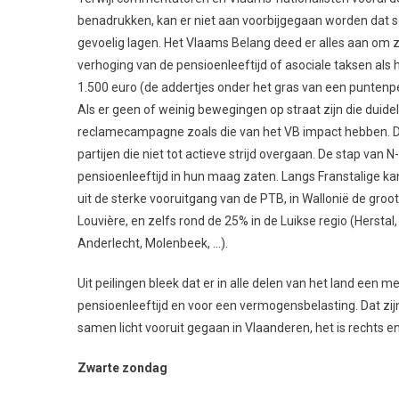
benadrukken, kan er niet aan voorbijgegaan worden dat so
gevoelig lagen. Het Vlaams Belang deed er alles aan om zic
verhoging van de pensioenleeftijd of asociale taksen al
1.500 euro (de addertjes onder het gras van een puntenpe
Als er geen of weinig bewegingen op straat zijn die duidel
reclamecampagne zoals die van het VB impact hebben. 
partijen die niet tot actieve strijd overgaan. De stap van
pensioenleeftijd in hun maag zaten. Langs Franstalige kan
uit de sterke vooruitgang van de PTB, in Wallonië de groo
Louvière, en zelfs rond de 25% in de Luikse regio (Herstal,
Anderlecht, Molenbeek, …).
Uit peilingen bleek dat er in alle delen van het land een
pensioenleeftijd en voor een vermogensbelasting. Dat zijn 
samen licht vooruit gegaan in Vlaanderen, het is rechts en
Zwarte zondag