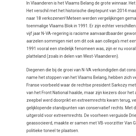
In Vlaanderen is het Vlaams Belang de grote winnaar. He
Het verschil met het historische dieptepunt van 2014 maa
naar 18 verkozenen! Meteen werden vergelijkingen gemaa
toenmalige Vlaams Blok in 1991. Er zijn echter verschillen: 
vijf jaar N-VA-regering is racisme aanvaardbaarder gewo
aarzelen sommigen niet om dit ook aan collega’s met een
1991 vooral een stedelijk fenomeen was, zijn er nu vooral
platteland (zoals in delen van West-Vlaanderen).
Diegenen die bij de groei van N-VA verkondigden dat conse
name het stoppen van het Vlaams Belang, hebben zich ver
Franse voorbeeld waar de rechtse president Sarkozy met 
van het Front National haalde, maar zijn kiezers door het 
zeepbel werd doorprikt en extreemrechts kwam terug, ve
gelijklopende standpunten van conservatief rechts. Met d
uitgerold voor extreemrechts. De voorheen verguisde Dr
geassocieerd, maakte er samen met VB-voorzitter Van Gr
politieke toneel te plaatsen.