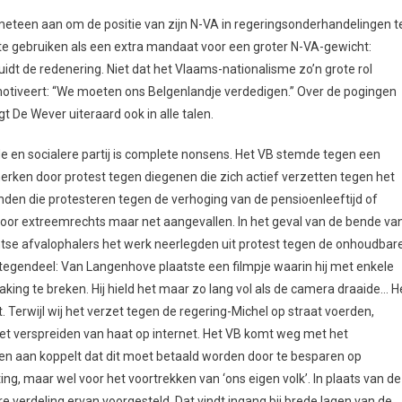
eteen aan om de positie van zijn N-VA in regeringsonderhandelingen t
 te gebruiken als een extra mandaat voor een groter N-VA-gewicht:
dt de redenering. Niet dat het Vlaams-nationalisme zo’n grote rol
motiveert: “We moeten ons Belgenlandje verdedigen.” Over de pogingen
t De Wever uiteraard ook in alle talen.
 en socialere partij is complete nonsens. Het VB stemde tegen een
erken door protest tegen diegenen die zich actief verzetten tegen het
en die protesteren tegen de verhoging van de pensioenleeftijd of
or extreemrechts maar net aangevallen. In het geval van de bende va
ntse afvalophalers het werk neerlegden uit protest tegen de onhoudbar
egendeel: Van Langenhove plaatste een filmpje waarin hij met enkele
ing te breken. Hij hield het maar zo lang vol als de camera draaide… H
 Terwijl wij het verzet tegen de regering-Michel op straat voerden,
et verspreiden van haat op internet. Het VB komt weg met het
en aan koppelt dat dit moet betaald worden door te besparen op
ing, maar wel voor het voortrekken van ‘ons eigen volk’. In plaats van de
 verdeling ervan voorgesteld. Dat vindt ingang bij brede lagen van de