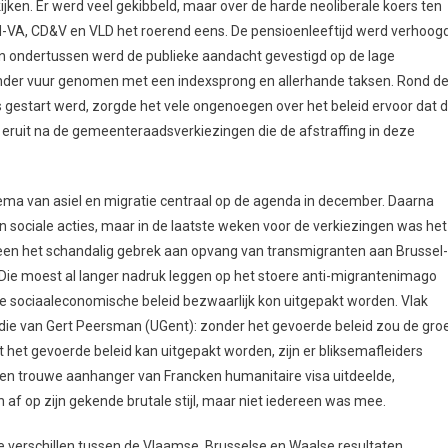
kijken. Er werd veel gekibbeld, maar over de harde neoliberale koers ten
-VA, CD&V en VLD het roerend eens. De pensioenleeftijd werd verhoog
n ondertussen werd de publieke aandacht gevestigd op de lage
der vuur genomen met een indexsprong en allerhande taksen. Rond d
 gestart werd, zorgde het vele ongenoegen over het beleid ervoor dat 
ker eruit na de gemeenteraadsverkiezingen die de afstraffing in deze
hema van asiel en migratie centraal op de agenda in december. Daarna
sociale acties, maar in de laatste weken voor de verkiezingen was het
lleen het schandalig gebrek aan opvang van transmigranten aan Brussel-
Die moest al langer nadruk leggen op het stoere anti-migrantenimago
e sociaaleconomische beleid bezwaarlijk kon uitgepakt worden. Vlak
udie van Gert Peersman (UGent): zonder het gevoerde beleid zou de groe
t het gevoerde beleid kan uitgepakt worden, zijn er bliksemafleiders
 een trouwe aanhanger van Francken humanitaire visa uitdeelde,
h af op zijn gekende brutale stijl, maar niet iedereen was mee.
 verschillen tussen de Vlaamse, Brusselse en Waalse resultaten