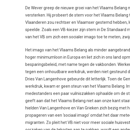
De Wever greep de nieuwe groei van het Vlaams Belang m
versterken. Hij probeert de stem voor het Vlaams Belang
Vlaanderen zou rechtser en Vlaamser gestemd hebben, lui
speelde. Zoals een VB-kiezer zijn stem in De Standaard 
van het VB om zich een socialer imago toe te meten, zwijg
Het imago van het Vlaams Belang als minder aangebrande
hoger minimumloon in Europa en liet zich in ons land opm
besparingsbeleid, met name tegen de vakbonden. Werkend
tegen een onhoudbare werkdruk, werden niet gesteund do
Dries Van Langenhove gebeurde dit letterlijk. Toen de Ge
werkdruk, kwam er geen steun van het Vlaams Belang. Int
medestanders een paar vuilniszakken ophaalde om de stak
geeft aan dat het Vlaams Belang niet aan onze kant staat.
hielden Van Langenhove en Van Grieken zich bezig met h
propageren van een ‘sociaal imago’ omdat het daar mete
migranten. Zo pleit het VB niet voor meer sociale huisvest
oorzaken van de tekorten aan te pakken, wordt een andere