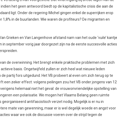
ndien het geen antwoord biedt op de kapitalistische crisis die aan de
aard ligt. Onder de regering-Michel gingen enkel de superrijken erop
r 1,8% in de buurlanden. Wie waren de profiteurs? De migranten en
 Grieken en Van Langenhove afstand nam van het oude ‘vuile’ kantj
in september vorig jaar doorgezet zijn na de eerste succesvolle acties
erspreiden.
van de overwinning. Het brengt enkele praktische problemen met zich
actieve basis. Ongetwijfeld zullen er zich heel wat nieuwe leden
 de partij fors uitgedund. Het VB probeert al even om zich terug op te
ft een zeker effect: volgens peilingen zou het VB onder jongens van 12
t overigens helemaal niet het geval: de vrouwonvriendelijke opstelling van
 jongeren een polarisatie. We mogen het Vlaams Belang geen ruimte
 georganiseerd antifascistisch verzet nodig. Mogelijk is er nu in
otere mate van gewenning, maar er is wel degelijk woede en angst voor
 acties waar we ook de discussie voeren over de strijd tegen de