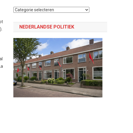
Selecteer
een
ot
categorie
NEDERLANDSE POLITIEK
).
al
La