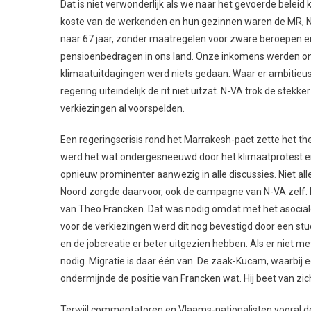
Dat is niet verwonderlijk als we naar het gevoerde beleid 
koste van de werkenden en hun gezinnen waren de MR, N
naar 67 jaar, zonder maatregelen voor zware beroepen e
pensioenbedragen in ons land. Onze inkomens werden on
klimaatuitdagingen werd niets gedaan. Waar er ambitieus
regering uiteindelijk de rit niet uitzat. N-VA trok de stek
verkiezingen al voorspelden.
Een regeringscrisis rond het Marrakesh-pact zette het t
werd het wat ondergesneeuwd door het klimaatprotest en 
opnieuw prominenter aanwezig in alle discussies. Niet a
Noord zorgde daarvoor, ook de campagne van N-VA zelf. 
van Theo Francken. Dat was nodig omdat met het asocial
voor de verkiezingen werd dit nog bevestigd door een st
en de jobcreatie er beter uitgezien hebben. Als er niet me
nodig. Migratie is daar één van. De zaak-Kucam, waarbij
ondermijnde de positie van Francken wat. Hij beet van zic
Terwijl commentatoren en Vlaams-nationalisten vooral de