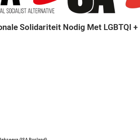
onale Solidariteit Nodig Met LGBTQI +
lekseeva (ISA Rusland)