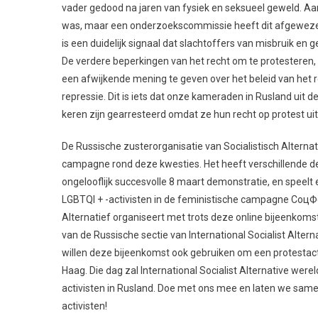
vader gedood na jaren van fysiek en seksueel geweld. Aa
was, maar een onderzoekscommissie heeft dit afgeweze
is een duidelijk signaal dat slachtoffers van misbruik en
De verdere beperkingen van het recht om te protesteren
een afwijkende mening te geven over het beleid van het re
repressie. Dit is iets dat onze kameraden in Rusland ui
keren zijn gearresteerd omdat ze hun recht op protest ui
De Russische zusterorganisatie van Socialistisch Altern
campagne rond deze kwesties. Het heeft verschillende de
ongelooflijk succesvolle 8 maart demonstratie, en speelt 
LGBTQI + -activisten in de feministische campagne СоцФ
Alternatief organiseert met trots deze online bijeenkoms
van de Russische sectie van International Socialist Altern
willen deze bijeenkomst ook gebruiken om een ​​protestac
Haag. Die dag zal International Socialist Alternative we
activisten in Rusland. Doe met ons mee en laten we same
activisten!