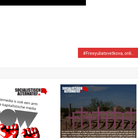
#Freeyuliatsvetkova, online meeting about LGBTQI+ rights in Russia