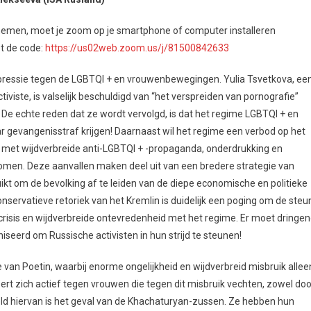
 nemen, moet je zoom op je smartphone of computer installeren
et de code:
https://us02web.zoom.us/j/81500842633
repressie tegen de LGBTQI + en vrouwenbewegingen. Yulia Tsvetkova, ee
viste, is valselijk beschuldigd van “het verspreiden van pornografie”
De echte reden dat ze wordt vervolgd, is dat het regime LGBTQI + en
aar gevangenisstraf krijgen! Daarnaast wil het regime een verbod op het
met wijdverbreide anti-LGBTQI + -propaganda, onderdrukking en
genomen. Deze aanvallen maken deel uit van een bredere strategie van
kt om de bevolking af te leiden van de diepe economische en politieke
n conservatieve retoriek van het Kremlin is duidelijk een poging om de steu
emcrisis en wijdverbreide ontevredenheid met het regime. Er moet dringe
seerd om Russische activisten in hun strijd te steunen!
 van Poetin, waarbij enorme ongelijkheid en wijdverbreid misbruik allee
t zich actief tegen vrouwen die tegen dit misbruik vechten, zowel doo
eeld hiervan is het geval van de Khachaturyan-zussen. Ze hebben hun