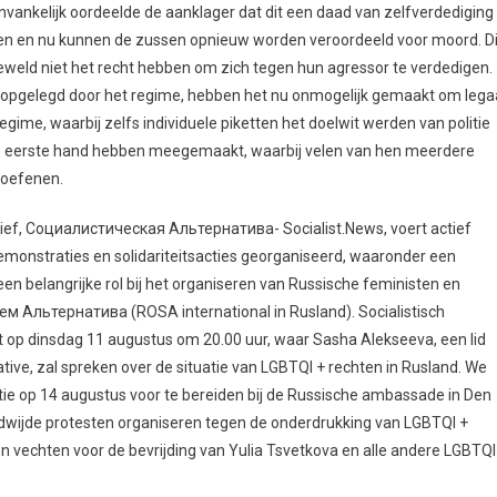
nvankelijk oordeelde de aanklager dat dit een daad van zelfverdediging
n en nu kunnen de zussen opnieuw worden veroordeeld voor moord. Di
 geweld niet het recht hebben om zich tegen hun agressor te verdedigen.
, opgelegd door het regime, hebben het nu onmogelijk gemaakt om lega
gime, waarbij zelfs individuele piketten het doelwit werden van politie
t de eerste hand hebben meegemaakt, waarbij velen van hen meerdere
toefenen.
atief, Социалистическая Альтернатива- Socialist.News, voert actief
monstraties en solidariteitsacties georganiseerd, waaronder een
een belangrijke rol bij het organiseren van Russische feministen en
ем Альтернатива (ROSA international in Rusland). Socialistisch
t op dinsdag 11 augustus om 20.00 uur, waar Sasha Alekseeva, een lid
ative, zal spreken over de situatie van LGBTQI + rechten in Rusland. We
tie op 14 augustus voor te bereiden bij de Russische ambassade in Den
reldwijde protesten organiseren tegen de onderdrukking van LGBTQI +
n vechten voor de bevrijding van Yulia Tsvetkova en alle andere LGBTQI