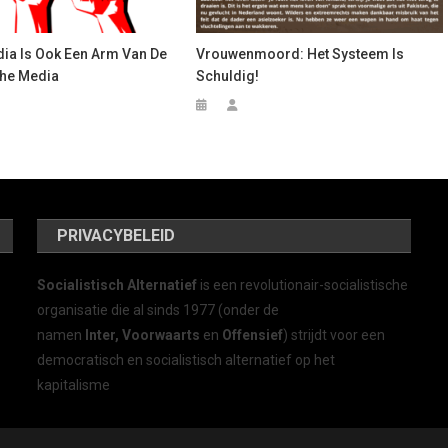
ia Is Ook Een Arm Van De
Vrouwenmoord: Het Systeem Is
che Media
Schuldig!
PRIVACYBELEID
Socialistisch Alternatief
is een revolutionair-socialistische
organisatie die al sinds 1977 (onder de
namen
Inter, Voorwaarts
en
Offensief
) strijdt voor een
democratisch en socialistisch alternatief op het
kapitalisme