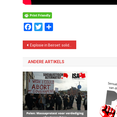
Facebook
Twitter
Delen
Bericht
Explosie in Beiroet: solidariteit met de Libanese bevolking, de corrupte elite moet weg!
navigatie
ANDERE ARTIKELS