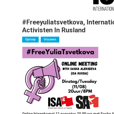
#Freeyuliatsvetkova, Internati
Activisten In Rusland
Oproep
Vrouwen
Online bijeenkomst 11 augustus 20.00 uur met Sasha A