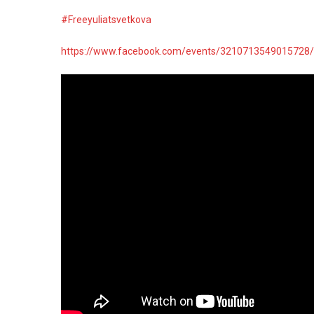
#Freeyuliatsvetkova
https://www.facebook.com/events/3210713549015728/