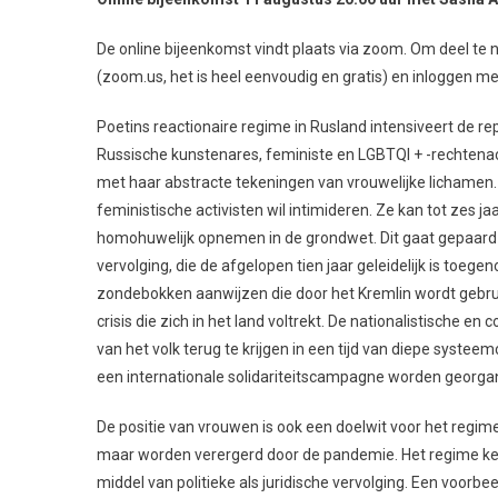
De online bijeenkomst vindt plaats via zoom. Om deel te
(zoom.us, het is heel eenvoudig en gratis) en inloggen m
Poetins reactionaire regime in Rusland intensiveert de 
Russische kunstenares, feministe en LGBTQI + -rechtenacti
met haar abstracte tekeningen van vrouwelijke lichamen. 
feministische activisten wil intimideren. Ze kan tot zes j
homohuwelijk opnemen in de grondwet. Dit gaat gepaard 
vervolging, die de afgelopen tien jaar geleidelijk is toe
zondebokken aanwijzen die door het Kremlin wordt gebrui
crisis die zich in het land voltrekt. De nationalistische e
van het volk terug te krijgen in een tijd van diepe syste
een internationale solidariteitscampagne worden georgani
De positie van vrouwen is ook een doelwit voor het regime
maar worden verergerd door de pandemie. Het regime keer
middel van politieke als juridische vervolging. Een voorb