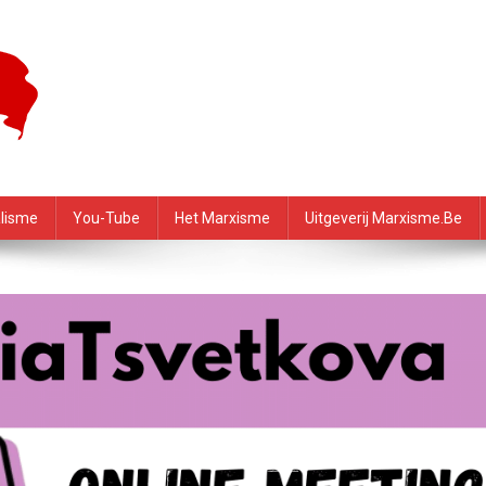
f – PRMI
alisme
You-Tube
Het Marxisme
Uitgeverij Marxisme.be