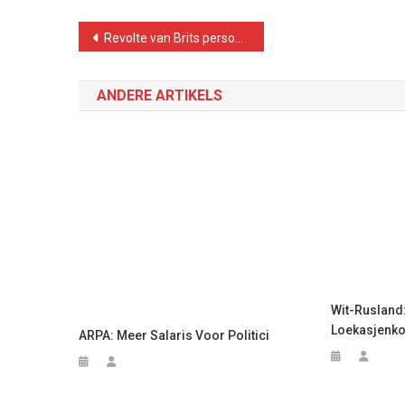
Bericht
Revolte van Brits personeel doet scholen sluiten tot februari
navigatie
ANDERE ARTIKELS
Wit-Rusland
Loekasjenko
ARPA: Meer Salaris Voor Politici