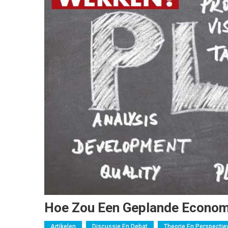
Hoe Zou Een Geplande Econom
Artikelen
Discussie En Debat
Theorie En Perspectie