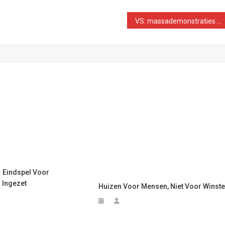
VS: massademonstraties tegen extreemrechts nodig
: Eindspel Voor
 Ingezet
Huizen Voor Mensen, Niet Voor Winst