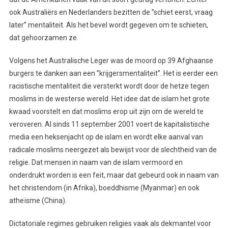
ook Australiërs en Nederlanders bezitten de ”schiet eerst, vraag
later” mentaliteit. Als het bevel wordt gegeven om te schieten,
dat gehoorzamen ze.
Volgens het Australische Leger was de moord op 39 Afghaanse
burgers te danken aan een ”krijgersmentaliteit”. Het is eerder een
racistische mentaliteit die versterkt wordt door de hetze tegen
moslims in de westerse wereld. Het idee dat de islam het grote
kwaad voorstelt en dat moslims erop uit zijn om de wereld te
veroveren. Al sinds 11 september 2001 voert de kapitalistische
media een heksenjacht op de islam en wordt elke aanval van
radicale moslims neergezet als bewijst voor de slechtheid van de
religie. Dat mensen in naam van de islam vermoord en
onderdrukt worden is een feit, maar dat gebeurd ook in naam van
het christendom (in Afrika), boeddhisme (Myanmar) en ook
atheïsme (China).
Dictatoriale regimes gebruiken religies vaak als dekmantel voor