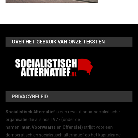
OVER HET GEBRUIK VAN ONZE TEKSTEN
PRIVACYBELEID
Socialistisch Alternatief
is een revolutionair-socialistische
organisatie die al sinds 1977 (onder de
namen
Inter, Voorwaarts
en
Offensief
) strijdt voor een
democratisch en socialistisch alternatief op het kapitalisme