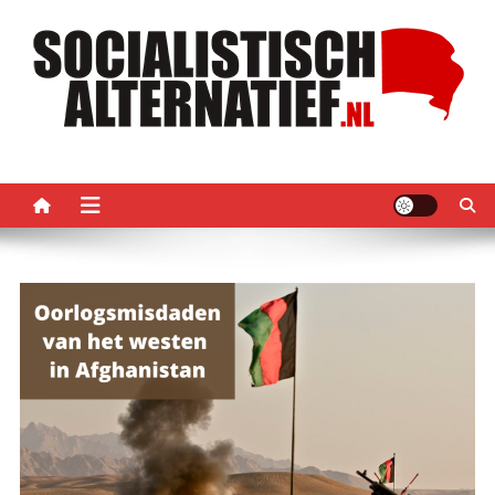
Ga
naar
de
inhoud
Socialistisch Alternatief –
Nederlandse sectie van het PRMI
PRMI