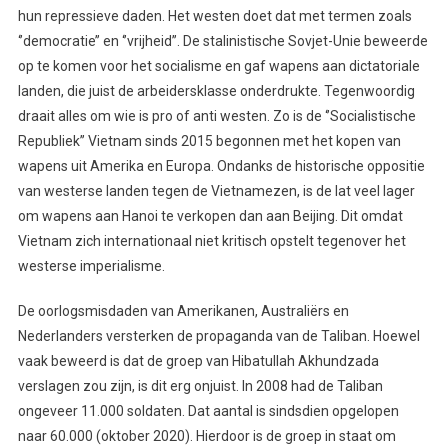
hun repressieve daden. Het westen doet dat met termen zoals
‘’democratie’’ en ‘’vrijheid’’. De stalinistische Sovjet-Unie beweerde
op te komen voor het socialisme en gaf wapens aan dictatoriale
landen, die juist de arbeidersklasse onderdrukte. Tegenwoordig
draait alles om wie is pro of anti westen. Zo is de ‘’Socialistische
Republiek’’ Vietnam sinds 2015 begonnen met het kopen van
wapens uit Amerika en Europa. Ondanks de historische oppositie
van westerse landen tegen de Vietnamezen, is de lat veel lager
om wapens aan Hanoi te verkopen dan aan Beijing. Dit omdat
Vietnam zich internationaal niet kritisch opstelt tegenover het
westerse imperialisme.
De oorlogsmisdaden van Amerikanen, Australiërs en
Nederlanders versterken de propaganda van de Taliban. Hoewel
vaak beweerd is dat de groep van Hibatullah Akhundzada
verslagen zou zijn, is dit erg onjuist. In 2008 had de Taliban
ongeveer 11.000 soldaten. Dat aantal is sindsdien opgelopen
naar 60.000 (oktober 2020). Hierdoor is de groep in staat om