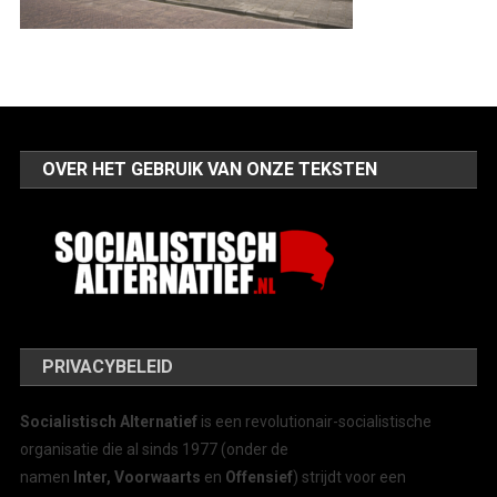
OVER HET GEBRUIK VAN ONZE TEKSTEN
PRIVACYBELEID
Socialistisch Alternatief
is een revolutionair-socialistische
organisatie die al sinds 1977 (onder de
namen
Inter, Voorwaarts
en
Offensief
) strijdt voor een