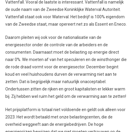
Vattenfall. Vooral de laatste is interessant. Vattenfall is namelijk
de oude naam van de Zweedse Koninklijke Waterval Autoriteit.
Vattenfall staat ook voor Waterval. Het bedrijf is 100% eigendom
van de Zweedse staat, maar opereert net zo als Essent en Eneco.
Daarom pleiten wij ook voor de nationalisatie van de
energiesector onder de controle van de arbeiders en de
consumenten. Daarnaast moet de belasting op energie direct
naar 0%. We moeten af van het speculeren en de winsthonger die
de rode draad vormt voor de energiesector. December begint
koud en veel huishoudens durven de verwarming niet aan te
zetten. Dat is begrijpelijk maar natuurlijk onacceptabel.
Ondertussen zitten de rijken en groot kapitalisten er lekker warm
bij. Zij hebben wel ruim het geld om de verwarming aan te zetten!
Het prijsplatform is totaal niet voldoende en geldt ook alleen voor
2023. Het wordt betaald met onze belastingcenten, die de
overheid weggeeft aan de energiebedrijven. De hoge
energieprijzen bewijzen dat we niet moeten vertrouwen op de