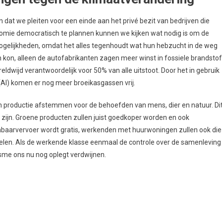
n dat we pleiten voor een einde aan het privé bezit van bedrijven die
onomie democratisch te plannen kunnen we kijken wat nodig is om de
 mogelijkheden, omdat het alles tegenhoudt wat hun hebzucht in de weg
en kon, alleen de autofabrikanten zagen meer winst in fossiele brandstof
eldwijd verantwoordelijk voor 50% van alle uitstoot. Door het in gebruik
AI) komen er nog meer broeikasgassen vrij.
hun productie afstemmen voor de behoefden van mens, dier en natuur. Di
e zijn. Groene producten zullen juist goedkoper worden en ook
penbaarvervoer wordt gratis, werkenden met huurwoningen zullen ook die
len. Als de werkende klasse eenmaal de controle over de samenleving
lisme ons nu nog oplegt verdwijnen.