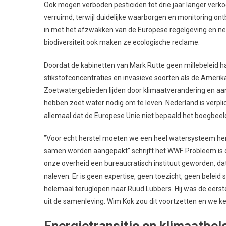
Ook mogen verboden pesticiden tot drie jaar langer verko
verruimd, terwijl duidelijke waarborgen en monitoring on
in met het afzwakken van de Europese regelgeving en neem
biodiversiteit ook maken ze ecologische reclame.
Doordat de kabinetten van Mark Rutte geen millebeleid ha
stikstofconcentraties en invasieve soorten als de Amerika
Zoetwatergebieden lijden door klimaatverandering en aan
hebben zoet water nodig om te leven. Nederland is verpl
allemaal dat de Europese Unie niet bepaald het boegbeeld
’’Voor echt herstel moeten we een heel watersysteem hers
samen worden aangepakt’’ schrijft het WWF. Probleem is dat
onze overheid een bureaucratisch instituut geworden, dat
naleven. Er is geen expertise, geen toezicht, geen beleid 
helemaal teruglopen naar Ruud Lubbers. Hij was de eerst
uit de samenleving. Wim Kok zou dit voortzetten en we k
Energietransitie en klimaatbel