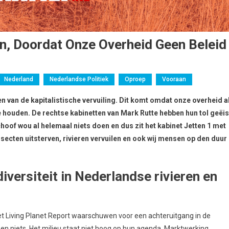
en, Doordat Onze Overheid Geen Beleid
Nederland
Nederlandse Politiek
Oproep
Vooraan
en van de kapitalistische vervuiling. Dit komt omdat onze overheid a
e houden. De rechtse kabinetten van Mark Rutte hebben hun tol geëis
choof wou al helemaal niets doen en dus zit het kabinet Jetten 1 met
insecten uitsterven, rivieren vervuilen en ook wij mensen op den duur
iversiteit in Nederlandse rivieren en
t Living Planet Report waarschuwen voor een achteruitgang in de
sonen niets. Het milieu staat niet hoog op hun agenda. Marktwerking,