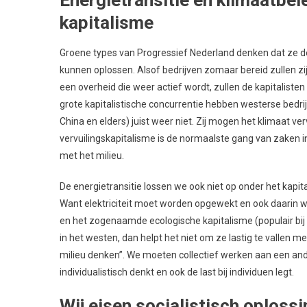
kapitalisme
Groene types van Progressief Nederland denken dat ze de
kunnen oplossen. Alsof bedrijven zomaar bereid zullen zi
een overheid die weer actief wordt, zullen de kapitalisten
grote kapitalistische concurrentie hebben westerse bedrij
China en elders) juist weer niet. Zij mogen het klimaat v
vervuilingskapitalisme is de normaalste gang van zaken 
met het milieu.
De energietransitie lossen we ook niet op onder het kapita
Want elektriciteit moet worden opgewekt en ook daarin will
en het zogenaamde ecologische kapitalisme (populair bij
in het westen, dan helpt het niet om ze lastig te vallen me
milieu denken’’. We moeten collectief werken aan een ande
individualistisch denkt en ook de last bij individuen legt.
Wij eisen socialistisch oploss