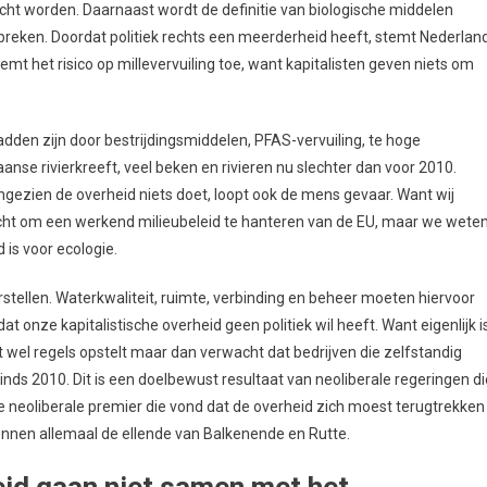
cht worden. Daarnaast wordt de definitie van biologische middelen
tbreken. Doordat politiek rechts een meerderheid heeft, stemt Nederlan
t het risico op millevervuiling toe, want kapitalisten geven niets om
dden zijn door bestrijdingsmiddelen, PFAS-vervuiling, te hoge
anse rivierkreeft, veel beken en rivieren nu slechter dan voor 2010.
gezien de overheid niets doet, loopt ook de mens gevaar. Want wij
icht om een werkend milieubeleid te hanteren van de EU, maar we wete
 is voor ecologie.
tellen. Waterkwaliteit, ruimte, verbinding en beheer moeten hiervoor
 onze kapitalistische overheid geen politiek wil heeft. Want eigenlijk i
 wel regels opstelt maar dan verwacht dat bedrijven die zelfstandig
sinds 2010. Dit is een doelbewust resultaat van neoliberale regeringen di
e neoliberale premier die vond dat de overheid zich moest terugtrekken
ennen allemaal de ellende van Balkenende en Rutte.
eid gaan niet samen met het