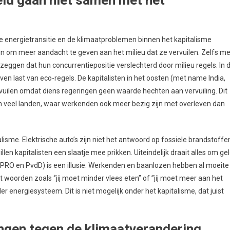
 energietransitie en de klimaatproblemen binnen het kapitalisme
jn om meer aandacht te geven aan het milieu dat ze vervuilen. Zelfs me
 zeggen dat hun concurrentiepositie verslechterd door milieu regels. In 
ven last van eco-regels. De kapitalisten in het oosten (met name India,
ervuilen omdat diens regeringen geen waarde hechten aan vervuiling. Dit
in veel landen, waar werkenden ook meer bezig zijn met overleven dan
lisme. Elektrische auto’s zijn niet het antwoord op fossiele brandstoffe
en kapitalisten een slaatje mee prikken. Uiteindelijk draait alles om ge
 PRO en PvdD) is een illusie. Werkenden en baanlozen hebben al moeite
t woorden zoals ‘’jij moet minder vlees eten’’ of ’’jij moet meer aan het
r energiesysteem. Dit is niet mogelijk onder het kapitalisme, dat juist
ingen tegen de klimaatverandering