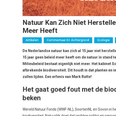
Natuur Kan Zich Niet Herstell
Meer Heeft
Artikelen
Commentaar En Achtergrond
Ecologie
De Nederlandse natuur kan zich al 15 jaar niet herstell
15 jaar geen beleid meer heeft om de natuur in stand t
Milieubeleid bestaat eigenlijk niet meer. Het kabinet S
afbrekende biodiversiteit. Dit houdt in dat planten en 
zullen lijden. Een erfenis van Mark Rutte!
Het gaat goed fout met de biod
beken
Wereld Natuur Fonds (WWF-NL), SoortenNL en Sovon in he
biodiversiteit. Natuurlijk doet dat rechtse politici en per