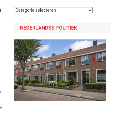
Selecteer
d
een
categorie
NEDERLANDSE POLITIEK
n
s
e