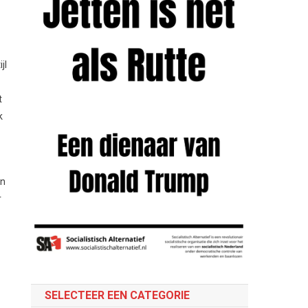
jl
t
k
en
r
SELECTEER EEN CATEGORIE