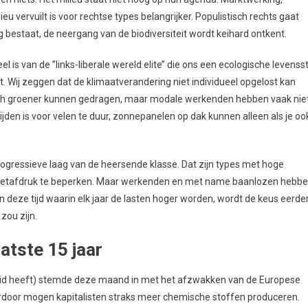
ieu vervuilt is voor rechtse types belangrijker. Populistisch rechts gaat
 bestaat, de neergang van de biodiversiteit wordt keihard ontkent.
 van de ’’links-liberale wereld elite’’ die ons een ecologische levenssti
t. Wij zeggen dat de klimaatverandering niet individueel opgelost kan
zich groener kunnen gedragen, maar modale werkenden hebben vaak nie
ijden is voor velen te duur, zonnepanelen op dak kunnen alleen als je oo
rogressieve laag van de heersende klasse. Dat zijn types met hoge
voetafdruk te beperken. Maar werkenden en met name baanlozen hebb
in deze tijd waarin elk jaar de lasten hoger worden, wordt de keus eerde
zou zijn.
atste 15 jaar
eid heeft) stemde deze maand in met het afzwakken van de Europese
erdoor mogen kapitalisten straks meer chemische stoffen produceren.