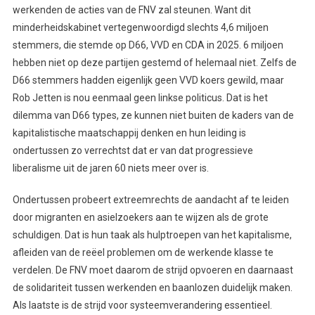
werkenden de acties van de FNV zal steunen. Want dit
minderheidskabinet vertegenwoordigd slechts 4,6 miljoen
stemmers, die stemde op D66, VVD en CDA in 2025. 6 miljoen
hebben niet op deze partijen gestemd of helemaal niet. Zelfs de
D66 stemmers hadden eigenlijk geen VVD koers gewild, maar
Rob Jetten is nou eenmaal geen linkse politicus. Dat is het
dilemma van D66 types, ze kunnen niet buiten de kaders van de
kapitalistische maatschappij denken en hun leiding is
ondertussen zo verrechtst dat er van dat progressieve
liberalisme uit de jaren 60 niets meer over is.
Ondertussen probeert extreemrechts de aandacht af te leiden
door migranten en asielzoekers aan te wijzen als de grote
schuldigen. Dat is hun taak als hulptroepen van het kapitalisme,
afleiden van de reëel problemen om de werkende klasse te
verdelen. De FNV moet daarom de strijd opvoeren en daarnaast
de solidariteit tussen werkenden en baanlozen duidelijk maken.
Als laatste is de strijd voor systeemverandering essentieel.