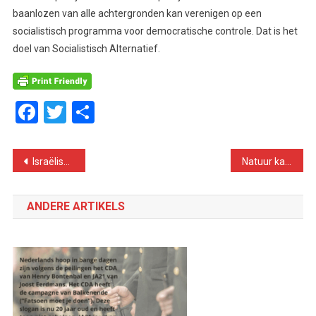
baanlozen van alle achtergronden kan verenigen op een
socialistisch programma voor democratische controle. Dat is het
doel van Socialistisch Alternatief.
Facebook
Twitter
Delen
Bericht
Israëlische kapers (piraten) slaan opnieuw toe
Natuur kan zich niet herstellen, doordat onze overheid geen beleid meer heeft
navigatie
ANDERE ARTIKELS