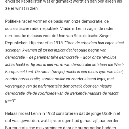
enkel de kapitalisten wat er gemaakt wordt en dan ook alleen als
ze er winst in zien!
Politieke raden vormen de basis van onze democratie, de
socialistische raden republiek. Vladimir Lenin zag in de raden
democratie de basis voor de Unie van Socialistische Sovjet
Republieken. Hij schreef in 1918: ’’
Toen de arbeiders hun eigen staat
schiepen, kwamen zij tot het inzicht dat het oude begrip van
democratie – de parlementaire democratie – door onze revolutie
achterhaald is. Bij ons is een vorm van democratie ontstaan die West-
Europa niet kent. De raden (sovjet) macht is een nieuw type van staat,
zonder bureaucratie, zonder politie en zonder staand leger, met
vervanging van de parlementaire democratie door een nieuwe
democratie, die de voorhoede van de werkende massa’s de macht
geeft’
’
Helaas moest Lenin in 1923 constateren dat de jonge USSR niet
dat was geworden, wat hij voor ogen had gehad vijf jaar eerder.
Bureaucratische misvormingen door de burgeroorlog hadden