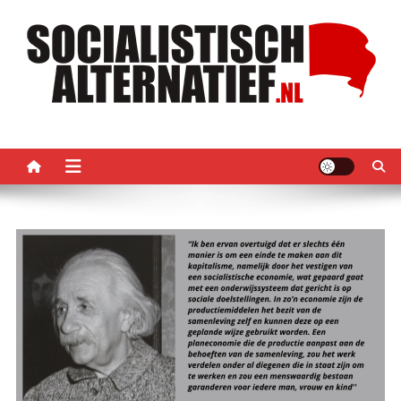
Ga
naar
de
inhoud
Socialistisch Alternatief –
Nederlandse sectie van het PRMI
PRMI