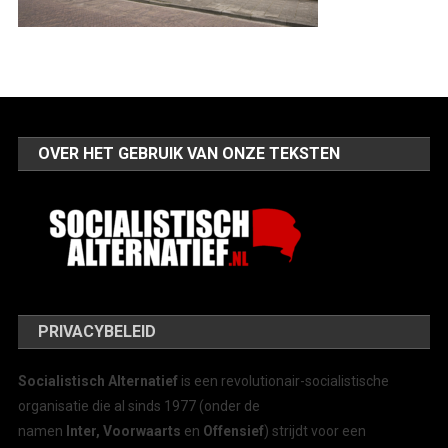
OVER HET GEBRUIK VAN ONZE TEKSTEN
PRIVACYBELEID
Socialistisch Alternatief
is een revolutionair-socialistische
organisatie die al sinds 1977 (onder de
namen
Inter, Voorwaarts
en
Offensief
) strijdt voor een