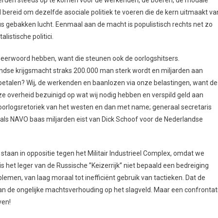
aal bereid om dezelfde asociale politiek te voeren die de kern uitmaakt va
 dus gebakken lucht. Eenmaal aan de macht is populistisch rechts net zo
listische politici.
weerwoord hebben, want die steunen ook de oorlogshitsers.
ndse krijgsmacht straks 200.000 man sterk wordt en miljarden aan
 betalen? Wij, de werkenden en baanlozen via onze belastingen, want de
eze overheid bezuinigd op wat wij nodig hebben en verspild geld aan
de oorlogsretoriek van het westen en dan met name; generaal secretaris
u als NAVO baas miljarden eist van Dick Schoof voor de Nederlandse
 staan in oppositie tegen het Militair Industrieel Complex, omdat we
 het leger van de Russische ’’Keizerrijk’’ niet bepaald een bedreiging
men, van laag moraal tot inefficiënt gebruik van tactieken. Dat de
aan de ongelijke machtsverhouding op het slagveld. Maar een confrontat
ven!