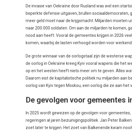
De invasie van Oekraïne door Rusland was wel een starts
beperkte defensie uitgaven, brullen sociaaldemocraten, gr
meer geld moet naar de krijgsmacht. Miljarden moeten u
naar 200.000 soldaten. Om aan de miljarden te komen, g
nood aan heeft. Vooral de gemeentes krijgen in 2026 veel m
komen, waarbij de lasten verhoogd worden voor werkend
De grote winnaar van de oorlogstaal zijn de westerse wape
de oorlog in Oekraïne kreeg Kyiv vooral wapens die het we
op en het westen heeft niets meer om te geven. Alles wat
Daarom eist de kapitalistische politiek nu miljarden aa
oorlog van Kyiv tegen Moskou, een oorlog die ze aan het ve
De gevolgen voor gemeentes i
In 2025 wordt gewezen op de gevolgen voor gemeentes, als
regeringen al jaren bezuinigingspolitiek. Jan Peter Bal
zoet later te krijgen. Het zoet van Balkenende kwam noo