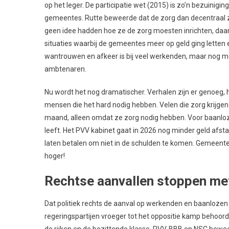
op het leger. De participatie wet (2015) is zo’n bezuinig
gemeentes. Rutte beweerde dat de zorg dan decentraal 
geen idee hadden hoe ze de zorg moesten inrichten, daar
situaties waarbij de gemeentes meer op geld ging letten 
wantrouwen en afkeer is bij veel werkenden, maar nog m
ambtenaren.
Nu wordt het nog dramatischer. Verhalen zijn er genoeg, 
mensen die het hard nodig hebben. Velen die zorg krijgen
maand, alleen omdat ze zorg nodig hebben. Voor baanlozen
leeft. Het PVV kabinet gaat in 2026 nog minder geld afs
laten betalen om niet in de schulden te komen. Gemeenteb
hoger!
Rechtse aanvallen stoppen met
Dat politiek rechts de aanval op werkenden en baanlozen in
regeringspartijen vroeger tot het oppositie kamp behoorde.
de rijken en de bezittende klasse. PVV, BBB en NSC bew