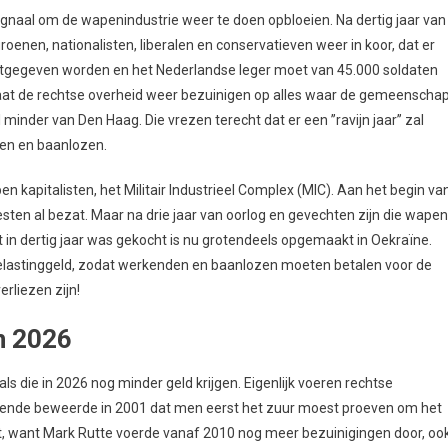
ignaal om de wapenindustrie weer te doen opbloeien. Na dertig jaar van
oenen, nationalisten, liberalen en conservatieven weer in koor, dat er
itgegeven worden en het Nederlandse leger moet van 45.000 soldaten
aat de rechtse overheid weer bezuinigen op alles waar de gemeenscha
inder van Den Haag. Die vrezen terecht dat er een ’’ravijn jaar’’ zal
en en baanlozen.
n kapitalisten, het Militair Industrieel Complex (MIC). Aan het begin va
sten al bezat. Maar na drie jaar van oorlog en gevechten zijn die wape
 in dertig jaar was gekocht is nu grotendeels opgemaakt in Oekraïne.
n belastinggeld, zodat werkenden en baanlozen moeten betalen voor de
rliezen zijn!
n 2026
 die in 2026 nog minder geld krijgen. Eigenlijk voeren rechtse
kenende beweerde in 2001 dat men eerst het zuur moest proeven om het
it, want Mark Rutte voerde vanaf 2010 nog meer bezuinigingen door, oo