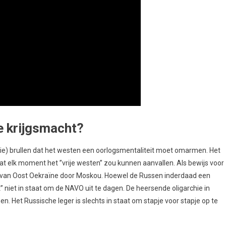
e krijgsmacht?
e) brullen dat het westen een oorlogsmentaliteit moet omarmen. Het
t elk moment het ’’vrije westen’’ zou kunnen aanvallen. Als bewijs voor
ng van Oost Oekraïne door Moskou. Hoewel de Russen inderdaad een
jk’’ niet in staat om de NAVO uit te dagen. De heersende oligarchie in
 Het Russische leger is slechts in staat om stapje voor stapje op te