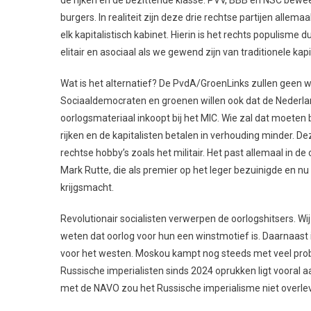
burgers. In realiteit zijn deze drie rechtse partijen allem
elk kapitalistisch kabinet. Hierin is het rechts populisme
elitair en asociaal als we gewend zijn van traditionele kapita
Wat is het alternatief? De PvdA/GroenLinks zullen geen 
Sociaaldemocraten en groenen willen ook dat de Nederla
oorlogsmateriaal inkoopt bij het MIC. Wie zal dat moeten
rijken en de kapitalisten betalen in verhouding minder. D
rechtse hobby’s zoals het militair. Het past allemaal in 
Mark Rutte, die als premier op het leger bezuinigde en n
krijgsmacht.
Revolutionair socialisten verwerpen de oorlogshitsers. Wij
weten dat oorlog voor hun een winstmotief is. Daarnaast is
voor het westen. Moskou kampt nog steeds met veel proble
Russische imperialisten sinds 2024 oprukken ligt vooral 
met de NAVO zou het Russische imperialisme niet overle