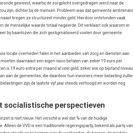
ingsronde geweest, waarbij de zorgplicht overgedragen werd naar de
zou zijn, dichter bij de mensen. Probleem was dat gemeente ambtenar
naast kregen ze structureel minder geld. Hierdoor ontstonden vaak
en de menselijke waarde totaal negeerde. Dit verklaart ook waarom er
eer bij baanlozen die zich gestigmatiseerd voelen door gemeente
hoe locale overheden falen in het aanbieden van zorg en diensten aan
 moeten daarnaast een eigen risico betalen van zeker 19 euro per
 is 19 euro extra per maand al veel geld, zeker wie op bijstand niveau
taan aan de gemeentes, die daardoor hun inwoners meer belasting zulle
elastingen zijn de laatste vijf jaar steeds verhoogd en worden nog
 socialistische perspectieven
zet is niet nieuw. Het verschil is wel dat ¾ van de huidige
 Alleen de VVD is een traditionele regeringspartij, bekend als partij van
eerden steeds op te komen voor de werkenden, de boeren, de modale