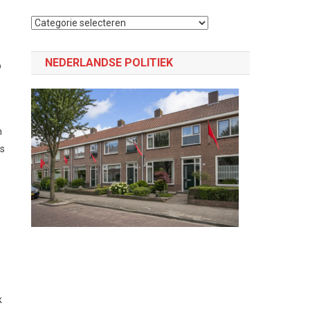
Selecteer
een
categorie
NEDERLANDSE POLITIEK
p
n
ns
k