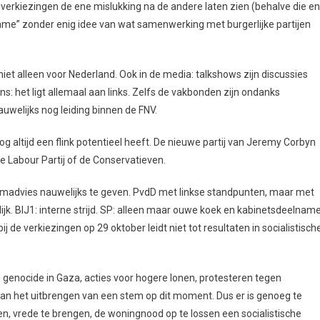
ij verkiezingen de ene mislukking na de andere laten zien (behalve die e
name” zonder enig idee van wat samenwerking met burgerlijke partijen
t niet alleen voor Nederland. Ook in de media: talkshows zijn discussies
ens: het ligt allemaal aan links. Zelfs de vakbonden zijn ondanks
nauwelijks nog leiding binnen de FNV.
og altijd een flink potentieel heeft. De nieuwe partij van Jeremy Corbyn
 Labour Partij of de Conservatieven.
temadvies nauwelijks te geven. PvdD met linkse standpunten, maar met
ijk. BIJ1: interne strijd. SP: alleen maar ouwe koek en kabinetsdeelname
j de verkiezingen op 29 oktober leidt niet tot resultaten in socialistisch
 genocide in Gaza, acties voor hogere lonen, protesteren tegen
 dan het uitbrengen van een stem op dit moment. Dus er is genoeg te
en, vrede te brengen, de woningnood op te lossen een socialistische