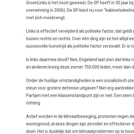
GroenLinks is het nooit geweest. De SP heeft in 30 jaar b
overwinning in 2006). De SP kiest nu voor “kabinetsdeel
met zich meebrengt.
Links is effectief verwijderd als politieke factor; dat geld
tussen rechts en rechts. Over één ding zijn ze het altijd e
succesvolle loonstrijd als politieke factor verzwakt. Er is 
Is links daarmee dood? Nee, Engeland laat zien dat links n
en anderen kreeg deze zomer 750.000 leden, meer dan de
Onder de huidige omstandigheden is een socialistisch s
steun voor grotere defensie uitgaven? Niet erg aantrekkel
Partijen met een klassenstandpunt zijn er niet. Een stem bi
richting.
Actief worden in de klimaatbeweging, protesten tegen de
woningnood, al deze dingen zijn zinvoller en effectiever
doen. Het is duidelijk dat om klimaatproblemen op te loss