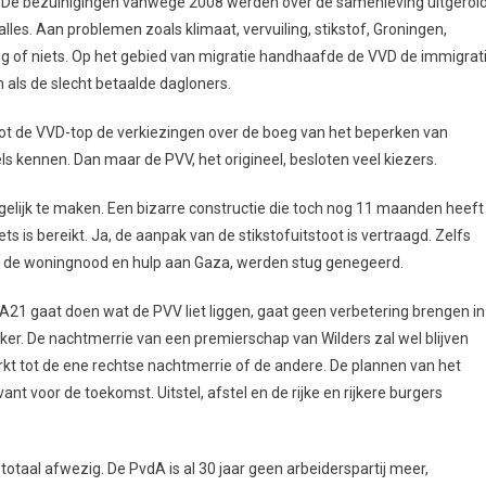
. De bezuinigingen vanwege 2008 werden over de samenleving uitgerol
les. Aan problemen zoals klimaat, vervuiling, stikstof, Groningen,
g of niets. Op het gebied van migratie handhaafde de VVD de immigrat
als de slecht betaalde dagloners.
loot de VVD-top de verkiezingen over de boeg van het beperken van
ls kennen. Dan maar de PVV, het origineel, besloten veel kiezers.
gelijk te maken. Een bizarre constructie die toch nog 11 maanden heeft
 is bereikt. Ja, de aanpak van de stikstofuitstoot is vertraagd. Zelfs
 de woningnood en hulp aan Gaza, werden stug genegeerd.
A21 gaat doen wat de PVV liet liggen, gaat geen verbetering brengen in
ker. De nachtmerrie van een premierschap van Wilders zal wel blijven
rkt tot de ene rechtse nachtmerrie of de andere. De plannen van het
nt voor de toekomst. Uitstel, afstel en de rijke en rijkere burgers
 totaal afwezig. De PvdA is al 30 jaar geen arbeiderspartij meer,