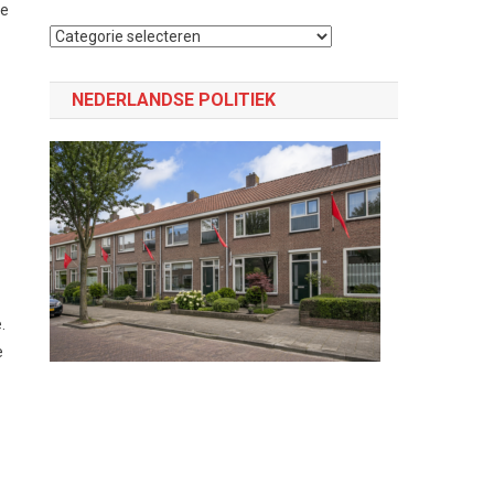
ne
Selecteer
een
categorie
NEDERLANDSE POLITIEK
.
e