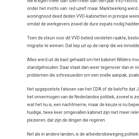
We kregen meer dan toen meer dan tien jaar VVD-rechts
onder het motto van: red uzelf maar. Marktwerking werd al
woningnood deed deden VVD-kabinetten in principe weini
omdat de werkgevers zowel de dure expats nodig hadden 
Toen de steun voor dit VVD-beleid versleten raakte, bes
migratie te winnen. Dat liep uit op de ramp die we inmidde
Alles werd uit de kast gehaald om het kabinet Wilders mo
standgehouden. Daar staat dan weer tegenover dan er niets
problemen die schreeuwden om een snelle aanpak, zoals
Het opgepoetste fatsoen van het CDA of de belofte dat J
het onvermogen van de Nederlandse politiek, zoveel is ze
wat het nu is, een nachtmerrie, maar de keuze is nu bepe
huidige, twee keer omgevallen kabinet zijn niet meer releva
plezieren, dat zijn de dingen die regeren.
Net als in andere landen, is de arbeidersbeweging politiek