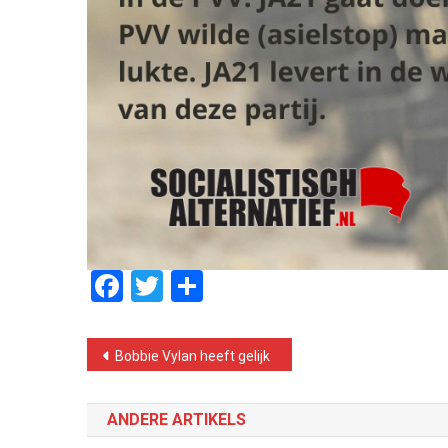
Facebook
Twitter
Delen
Bericht
Bobbie Vylan heeft gelijk
navigatie
ANDERE ARTIKELS