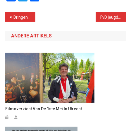
Bericht
Dringende solidariteit nodig na repressie in Moskou
FvD jeugd tolereert extreemrechts
navigatie
ANDERE ARTIKELS
Filmoverzicht Van De 1ste Mei In Utrecht