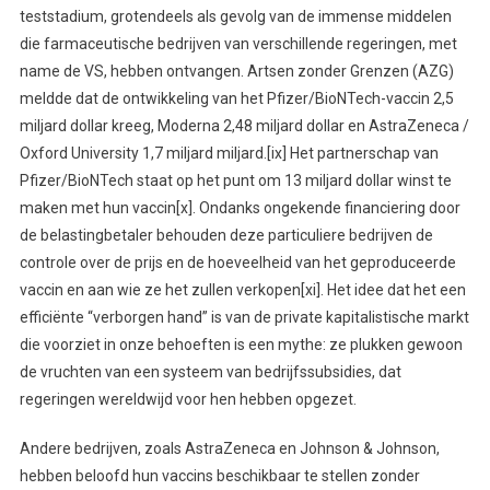
teststadium, grotendeels als gevolg van de immense middelen
die farmaceutische bedrijven van verschillende regeringen, met
name de VS, hebben ontvangen. Artsen zonder Grenzen (AZG)
meldde dat de ontwikkeling van het Pfizer/BioNTech-vaccin 2,5
miljard dollar kreeg, Moderna 2,48 miljard dollar en AstraZeneca /
Oxford University 1,7 miljard miljard.[ix] Het partnerschap van
Pfizer/BioNTech staat op het punt om 13 miljard dollar winst te
maken met hun vaccin[x]. Ondanks ongekende financiering door
de belastingbetaler behouden deze particuliere bedrijven de
controle over de prijs en de hoeveelheid van het geproduceerde
vaccin en aan wie ze het zullen verkopen[xi]. Het idee dat het een
efficiënte “verborgen hand” is van de private kapitalistische markt
die voorziet in onze behoeften is een mythe: ze plukken gewoon
de vruchten van een systeem van bedrijfssubsidies, dat
regeringen wereldwijd voor hen hebben opgezet.
Andere bedrijven, zoals AstraZeneca en Johnson & Johnson,
hebben beloofd hun vaccins beschikbaar te stellen zonder