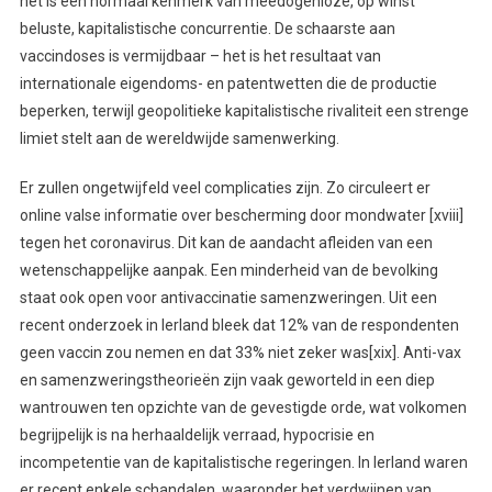
het is een normaal kenmerk van meedogenloze, op winst
beluste, kapitalistische concurrentie. De schaarste aan
vaccindoses is vermijdbaar – het is het resultaat van
internationale eigendoms- en patentwetten die de productie
beperken, terwijl geopolitieke kapitalistische rivaliteit een strenge
limiet stelt aan de wereldwijde samenwerking.
Er zullen ongetwijfeld veel complicaties zijn. Zo circuleert er
online valse informatie over bescherming door mondwater [xviii]
tegen het coronavirus. Dit kan de aandacht afleiden van een
wetenschappelijke aanpak. Een minderheid van de bevolking
staat ook open voor antivaccinatie samenzweringen. Uit een
recent onderzoek in Ierland bleek dat 12% van de respondenten
geen vaccin zou nemen en dat 33% niet zeker was[xix]. Anti-vax
en samenzweringstheorieën zijn vaak geworteld in een diep
wantrouwen ten opzichte van de gevestigde orde, wat volkomen
begrijpelijk is na herhaaldelijk verraad, hypocrisie en
incompetentie van de kapitalistische regeringen. In Ierland waren
er recent enkele schandalen, waaronder het verdwijnen van