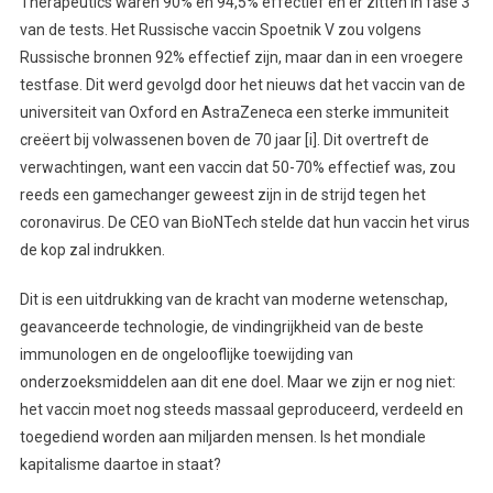
Therapeutics waren 90% en 94,5% effectief en er zitten in fase 3
van de tests. Het Russische vaccin Spoetnik V zou volgens
Russische bronnen 92% effectief zijn, maar dan in een vroegere
testfase. Dit werd gevolgd door het nieuws dat het vaccin van de
universiteit van Oxford en AstraZeneca een sterke immuniteit
creëert bij volwassenen boven de 70 jaar [i]. Dit overtreft de
verwachtingen, want een vaccin dat 50-70% effectief was, zou
reeds een gamechanger geweest zijn in de strijd tegen het
coronavirus. De CEO van BioNTech stelde dat hun vaccin het virus
de kop zal indrukken.
Dit is een uitdrukking van de kracht van moderne wetenschap,
geavanceerde technologie, de vindingrijkheid van de beste
immunologen en de ongelooflijke toewijding van
onderzoeksmiddelen aan dit ene doel. Maar we zijn er nog niet:
het vaccin moet nog steeds massaal geproduceerd, verdeeld en
toegediend worden aan miljarden mensen. Is het mondiale
kapitalisme daartoe in staat?