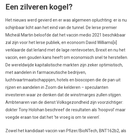
Een zilveren kogel?
Het nieuws werd gevierd en er was algemeen opluchting: er is nu
schijnbaar licht aan het eind van de tunnel. De Ierse premier
Micheál Martin beloofde dat het vaccin medio 2021 beschikbaar
zal zijn voor het Ierse publiek, en econoom David Williams[ii]
verklaarde dat Ierland met de lage rentevoeten, Brexit en nu het
vaccin, een gouden kans heeft om economisch snel te herstellen.
De wereldwijde kapitalistische markten zijn zeker optimistisch,
met aandelen in farmaceutische bedrijven,
luchtvaartmaatschappijen, hotels en bioscopen die de pan uit
rijzen en aandelen in Zoom die kelderen – speculanten
investeren waar ze denken dat de winstmarges zullen stijgen.
Ambtenaren van de dienst Volksgezondheid zijn voorzichtiger:
dokter Tony Holohan beschreef de resultaten als ‘hoopvol’ maar
voegde eraan toe dat het ‘te vroeg is om te vieren’.
Zowel het kandidaat-vaccin van Pfizer/BioNTech, BNT162b2, als