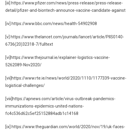
[iii] https://www.pfizer.com/news/press-release/press-release-
detail/pfizer-and-biontech-announce-vaccine-candidate-against
[iv] https://www.bbc.com/news/health-54902908
[v] https://www.thelancet.com/journals/lancet/article/PIIS0140-
6736(20)32318-7/fulltext
[vi]https://www.thejournal.ie/explainer-logistics-vaccine-
5262089-Nov2020/
[vii]https://www.rte.ie/news/world/2020/1110/1177339-vaccine-
logistical-challenges/
[viii]https://apnews.com/article/virus-outbreak-pandemics-
immunizations-epidemics-united-nations-
fc4c536d62c5ef25152884adb1c14168
[ix] https://www.theguardian.com/world/2020/nov/19/uk-faces-