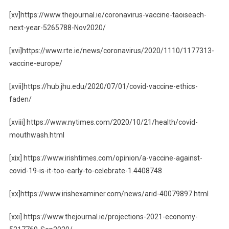
[xv]https://www.thejournal.ie/coronavirus-vaccine-taoiseach-
next-year-5265788-Nov2020/
[xvi]https://www.rte.ie/news/coronavirus/2020/1110/1177313-
vaccine-europe/
[xvii]https://hub.jhu.edu/2020/07/01/covid-vaccine-ethics-
faden/
[xviii] https://www.nytimes.com/2020/10/21/health/covid-
mouthwash.html
[xix] https://www.irishtimes.com/opinion/a-vaccine-against-
covid-19-is-it-too-early-to-celebrate-1.4408748
[xx]https://www.irishexaminer.com/news/arid-40079897.html
[xxi] https://www.thejournal.ie/projections-2021-economy-