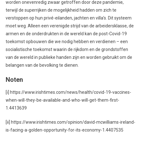
worden onevenredig zwaar getroffen door deze pandemie,
terwijl de superrijken de mogelijkheid hadden om zich te
verstoppen op hun privé-eilanden, jachten en villa’s. Dit systeem
moet weg. Alleen een verenigde strijd van de arbeidersklasse, de
armen en de onderdrukten in de wereld kan de post-Covid-19
toekomst opbouwen die we nodig hebben en verdienen – een
socialistische toekomst waarin de rijkdom en de grondstoffen
van de wereld in publieke handen zijn en worden gebruikt om de
belangen van de bevolking te dienen.
Noten
[i] https://www.irishtimes.com/news/health/covid-19-vaccines-
when-will-they-be-available-and-who-will-get-them-first-
1.4413639
[ii] https://www.irishtimes.com/opinion/david-mcwilliams-ireland-
is-facing-a-golden-opportunity-for-its-economy-1.4407535