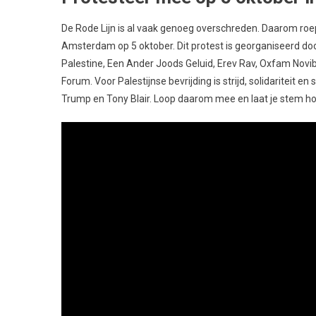
De Rode Lijn is al vaak genoeg overschreden. Daarom roep
Amsterdam op 5 oktober. Dit protest is georganiseerd doo
Palestine, Een Ander Joods Geluid, Erev Rav, Oxfam Novib
Forum. Voor Palestijnse bevrijding is strijd, solidariteit
Trump en Tony Blair. Loop daarom mee en laat je stem ho