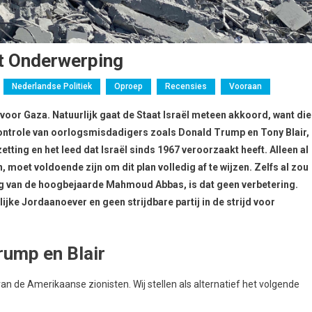
nt Onderwerping
Nederlandse Politiek
Oproep
Recensies
Vooraan
oor Gaza. Natuurlijk gaat de Staat Israël meteen akkoord, want die
controle van oorlogsmisdadigers zoals Donald Trump en Tony Blair,
etting en het leed dat Israël sinds 1967 veroorzaakt heeft. Alleen al
 moet voldoende zijn om dit plan volledig af te wijzen. Zelfs al zou
 van de hoogbejaarde Mahmoud Abbas, is dat geen verbetering.
ijke Jordaanoever en geen strijdbare partij in de strijd voor
rump en Blair
van de Amerikaanse zionisten. Wij stellen als alternatief het volgende