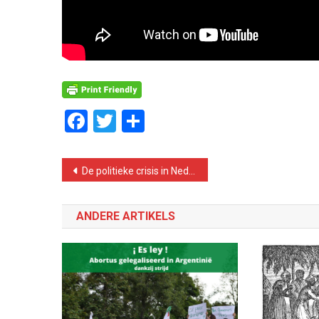
Facebook
Twitter
Delen
Bericht
De politieke crisis in Nederland
navigatie
ANDERE ARTIKELS