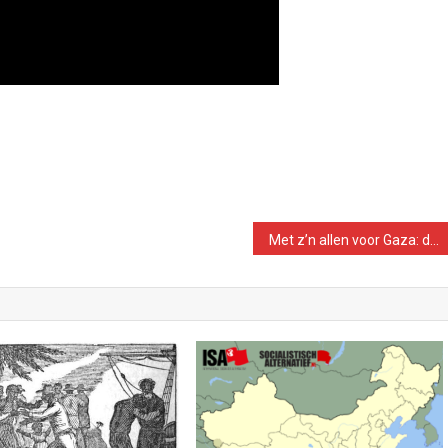
Met z’n allen voor Gaza: de demonstratie in Amsterdam op 5 oktober