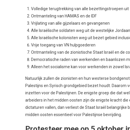
Volledige terugtrekking van alle bezettingstroepen ui
Ontmanteling van HAMAS en de IDF
Vrijlating van alle gijzelaars en gevangenen
Alle Israëlische soldaten weg uit de westelijke Jordaa
Alle Israëlische kolonisten weg uit bezet gebied inclu
Vrije toegang van VN hulpgoederen
Ontmanteling van de zionistische Staat Israël en de c
Democratische raden van werkenden en baanlozen 
Alleen het socialisme kan voor werkenden in zowel Is
Natuurlijk zullen de zionisten en hun westerse bondgenot
Palestijns en Syrisch grondgebied bezet houdt. Daarom ve
inzetten voor de Palestijnen. De enigste groep die dat w
arbeiders in het midden oosten zijn de enigste kracht di
dictaturen vallen, dan verliest de Staat Israël belangrij
midden oosten essentieel voor Palestijnse bevrijding.
Protesteer mee op 5 oktober 