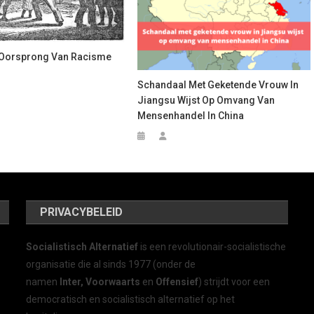
 Oorsprong Van Racisme
Schandaal Met Geketende Vrouw In
Jiangsu Wijst Op Omvang Van
Mensenhandel In China
PRIVACYBELEID
Socialistisch Alternatief
is een revolutionair-socialistische
organisatie die al sinds 1977 (onder de
namen
Inter, Voorwaarts
en
Offensief
) strijdt voor een
democratisch en socialistisch alternatief op het