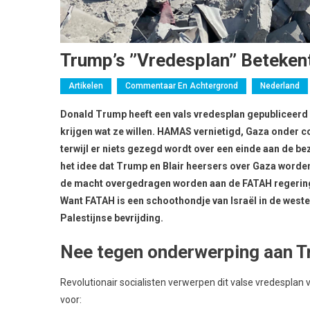
Trump’s ’’vredesplan’’ Beteke
Artikelen
Commentaar En Achtergrond
Nederland
Donald Trump heeft een vals vredesplan gepubliceerd v
krijgen wat ze willen. HAMAS vernietigd, Gaza onder 
terwijl er niets gezegd wordt over een einde aan de bez
het idee dat Trump en Blair heersers over Gaza worden,
de macht overgedragen worden aan de FATAH regering
Want FATAH is een schoothondje van Israël in de westel
Palestijnse bevrijding.
Nee tegen onderwerping aan T
Revolutionair socialisten verwerpen dit valse vredesplan 
voor: