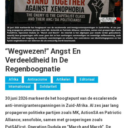
“Wegwezen!” Angst En
Verdeeldheid In De
Regenboognatie
Afrika
Antiracisme
Artikelen
Editoriaal
Internationaal
Solidariteit
30 juni 2026 markeerde het hoogtepunt van de escalerende
anti-immigrantenspanningen in Zuid-Afrika. Al zes jaar lang
propageren politieke partijen zoals MK, ActionSA en Patriotic
Alliance; xenofobie, samen met groeperingen zoals
PutSAFirst, Operation Dudula en ”March and March”. De