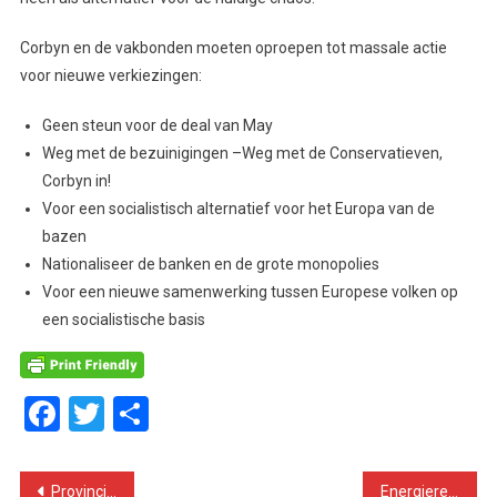
Corbyn en de vakbonden moeten oproepen tot massale actie
voor nieuwe verkiezingen:
Geen steun voor de deal van May
Weg met de bezuinigingen –Weg met de Conservatieven,
Corbyn in!
Voor een socialistisch alternatief voor het Europa van de
bazen
Nationaliseer de banken en de grote monopolies
Voor een nieuwe samenwerking tussen Europese volken op
een socialistische basis
Facebook
Twitter
Delen
Bericht
Provinciale Statenverkiezingen: een kans om Rutte 3 verder te verzwakken!
Energierekening: de leugens van Rutte