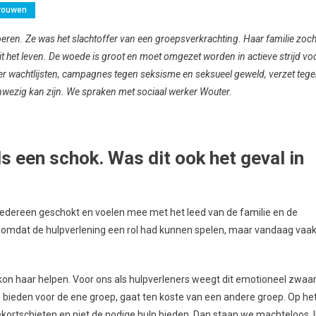
rouwen
eren. Ze was het slachtoffer van een groepsverkrachting. Haar familie zoch
uit het leven. De woede is groot en moet omgezet worden in actieve strijd vo
er wachtlijsten, campagnes tegen seksisme en seksueel geweld, verzet teg
nwezig kan zijn. We spraken met sociaal werker Wouter.
s een schok. Was dit ook het geval in
ls iedereen geschokt en voelen mee met het leed van de familie en de
n omdat de hulpverlening een rol had kunnen spelen, maar vandaag vaa
on haar helpen. Voor ons als hulpverleners weegt dit emotioneel zwaar
bieden voor de ene groep, gaat ten koste van een andere groep. Op he
 tekortschieten en niet de nodige hulp bieden. Dan staan we machteloos. 