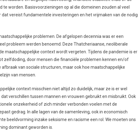
rd te worden. Basisvoorzieningen op al die domeinen zouden al veel
at vereist fundamentele investeringen en het vrijmaken van de nodi
maatschappelijke problemen. De afgelopen decennia was er een
idueel probleem werden benoemd. Deze Thatcheriaanse, neoliberale
 de maatschappelijke context wordt vergeten. Tijdens de pandemie is er
 tot zelfdoding, door mensen die financiële problemen kennen en/of
de afbraak van sociale structuren, maar ook hoe maatschappelijke
elzijn van mensen.
elijke context misschien niet altijd zo duidelijk, maar ze is er wel
em dat verschillen tussen mannen en vrouwen gebruikt en misbruikt. Ook
otionele onzekerheid of zich minder verbonden voelen met de
epast gedrag. In alle lagen van de samenleving, ook in economisch
nte beeldvorming inzake seksisme en racisme een rol. We moeten ons
rming dominant geworden is.