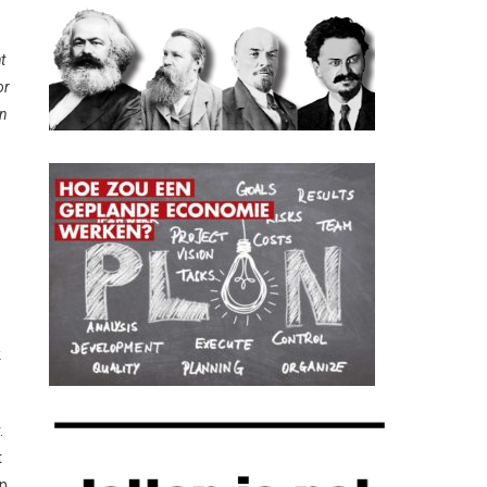
t
or
en
k
.
t
In