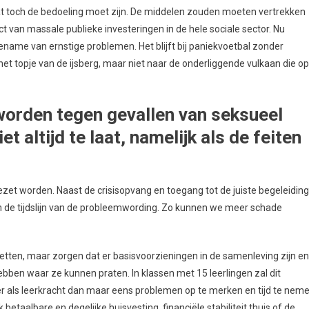
at toch de bedoeling moet zijn. De middelen zouden moeten vertrekken
 van massale publieke investeringen in de hele sociale sector. Nu
ename van ernstige problemen. Het blijft bij paniekvoetbal zonder
t topje van de ijsberg, maar niet naar de onderliggende vulkaan die op
worden tegen gevallen van seksueel
 altijd te laat, namelijk als de feiten
gezet worden. Naast de crisisopvang en toegang tot de juiste begeleiding
 in de tijdslijn van de probleemwording. Zo kunnen we meer schade
tten, maar zorgen dat er basisvoorzieningen in de samenleving zijn en
bben waar ze kunnen praten. In klassen met 15 leerlingen zal dit
eer als leerkracht dan maar eens problemen op te merken en tijd te nem
k betaalbare en degelijke huisvesting, financiële stabiliteit thuis of de