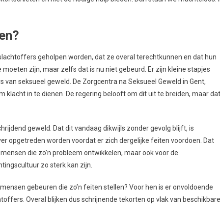
ren?
dat slachtoffers geholpen worden, dat ze overal terechtkunnen en dat hun
eten zijn, maar zelfs dat is nu niet gebeurd. Er zijn kleine stapjes
rs van seksueel geweld. De Zorgcentra na Seksueel Geweld in Gent,
klacht in te dienen. De regering belooft om dit uit te breiden, maar da
jdend geweld. Dat dit vandaag dikwijls zonder gevolg blijft, is
er opgetreden worden voordat er zich dergelijke feiten voordoen. Dat
 mensen die zo’n probleem ontwikkelen, maar ook voor de
ingscultuur zo sterk kan zijn.
 mensen gebeuren die zo’n feiten stellen? Voor hen is er onvoldoende
ffers. Overal blijken dus schrijnende tekorten op vlak van beschikbar