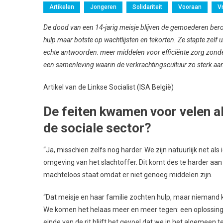
Artikelen
Jongeren
Solidariteit
Vooraan
V
De dood van een 14-jarig meisje blijven de gemoederen bero
hulp maar botste op wachtlijsten en tekorten. Ze stapte zelf 
echte antwoorden: meer middelen voor efficiënte zorg zond
een samenleving waarin de verkrachtingscultuur zo sterk aa
Artikel van de Linkse Socialist (ISA België)
De feiten kwamen voor velen al
de sociale sector?
“Ja, misschien zelfs nog harder. We zijn natuurlijk net a
omgeving van het slachtoffer. Dit komt des te harder aa
machteloos staat omdat er niet genoeg middelen zijn.
“Dat meisje en haar familie zochten hulp, maar niemand k
We komen het helaas meer en meer tegen: een oplossing 
einde van de rit blijft het gevoel dat we in het algemeen