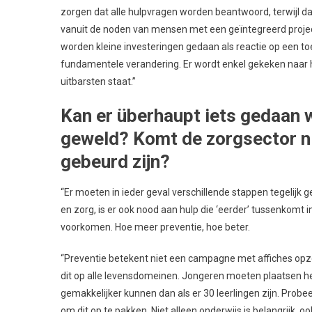
zorgen dat alle hulpvragen worden beantwoord, terwijl d
vanuit de noden van mensen met een geïntegreerd project
worden kleine investeringen gedaan als reactie op een to
fundamentele verandering. Er wordt enkel gekeken naar he
uitbarsten staat.”
Kan er überhaupt iets gedaan 
geweld? Komt de zorgsector niet
gebeurd zijn?
“Er moeten in ieder geval verschillende stappen tegelijk 
en zorg, is er ook nood aan hulp die ‘eerder’ tussenkomt
voorkomen. Hoe meer preventie, hoe beter.
“Preventie betekent niet een campagne met affiches opze
dit op alle levensdomeinen. Jongeren moeten plaatsen he
gemakkelijker kunnen dan als er 30 leerlingen zijn. Prob
om dit op te pakken. Niet alleen onderwijs is belangrijk, oo