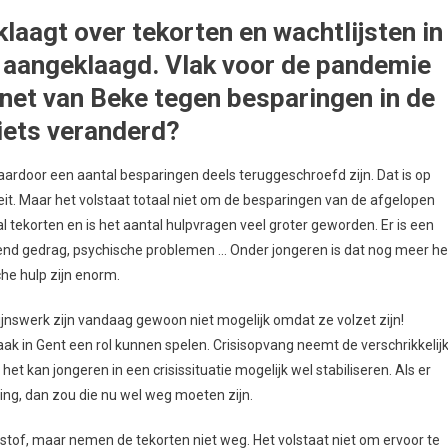
klaagt over tekorten en wachtlijsten in
g aangeklaagd. Vlak voor de pandemie
net van Beke tegen besparingen in de
 iets veranderd?
waardoor een aantal besparingen deels teruggeschroefd zijn. Dat is op
teit. Maar het volstaat totaal niet om de besparingen van de afgelopen
 tekorten en is het aantal hulpvragen veel groter geworden. Er is een
dend gedrag, psychische problemen … Onder jongeren is dat nog meer he
che hulp zijn enorm.
zijnswerk zijn vandaag gewoon niet mogelijk omdat ze volzet zijn!
aak in Gent een rol kunnen spelen. Crisisopvang neemt de verschrikkelij
et kan jongeren in een crisissituatie mogelijk wel stabiliseren. Als er
ning, dan zou die nu wel weg moeten zijn.
stof, maar nemen de tekorten niet weg. Het volstaat niet om ervoor te