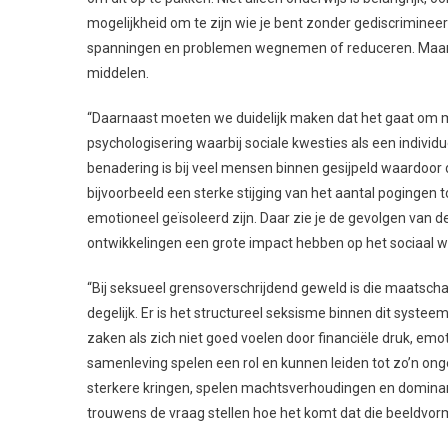
mogelijkheid om te zijn wie je bent zonder gediscriminee
spanningen en problemen wegnemen of reduceren. Maar d
middelen.
“Daarnaast moeten we duidelijk maken dat het gaat om 
psychologisering waarbij sociale kwesties als een indiv
benadering is bij veel mensen binnen gesijpeld waardoor
bijvoorbeeld een sterke stijging van het aantal pogingen
emotioneel geïsoleerd zijn. Daar zie je de gevolgen van 
ontwikkelingen een grote impact hebben op het sociaal w
“Bij seksueel grensoverschrijdend geweld is die maatschapp
degelijk. Er is het structureel seksisme binnen dit syste
zaken als zich niet goed voelen door financiële druk, em
samenleving spelen een rol en kunnen leiden tot zo’n ong
sterkere kringen, spelen machtsverhoudingen en domina
trouwens de vraag stellen hoe het komt dat die beeldvo