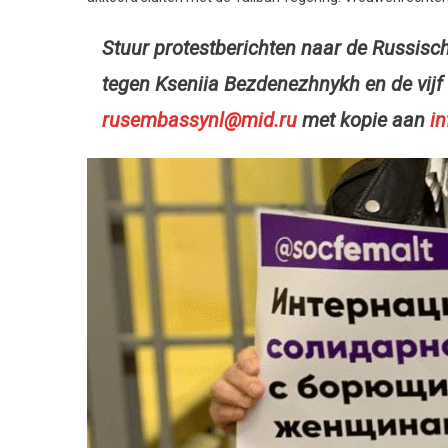
Stuur protestberichten naar de Russisc
tegen Kseniia Bezdenezhnykh en de vijf
rusembassynl@mid.ru
met kopie aan
in