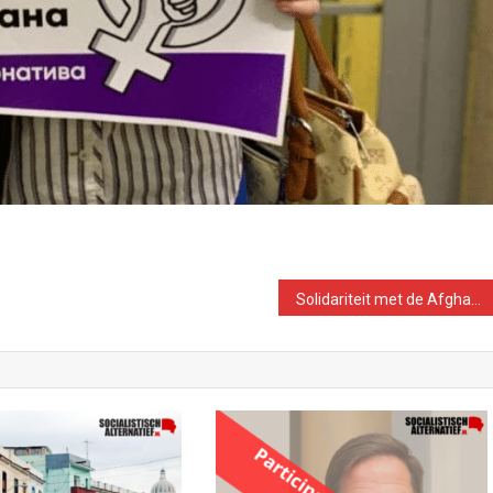
Solidariteit met de Afghaanse vrouwen en onderdrukten. Verzet zal groeien!