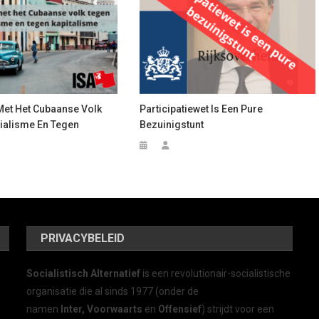
 Met Het Cubaanse Volk
Participatiewet Is Een Pure
ialisme En Tegen
Bezuinigstunt
PRIVACYBELEID
Socialistisch Alternatief
is een revolutionair-socialistische
organisatie die al sinds 1977 (onder de
namen
Inter, Voorwaarts
en
Offensief
) strijdt voor een