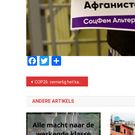
Facebook
Twitter
Delen
Bericht
COP26: vernietig het kapitalisme voor het de planeet vernietigt!
navigatie
ANDERE ARTIKELS