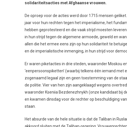
solidariteitsacties met Afghaanse vrouwen.
De oproep voor de acties werd door 1715 mensen geliket.
jaar voor hun rechten tegen het imperialisme, het fundame
hebben geprotesteerd en die vaak strijd moesten leveren t
in hun strijd tegen de algemene armoede, geweld en wan
allen die het ermee eens zijn op hun solidariteit te bet
en de imperialistische inmenging, in hun strijd voor democ
Er waren piketacties in drie steden, waaronder Moskou e
‘eenpersoonspiketten’ (waarbij telkens één iemand met een
zogenaamd legaal zijn en geen toestemming van de staa
de politie. Vier van hen zijn aangeklaagd wegens overtr
waaronder Kseniia Bezdenezhnykh (onze kandidaat bij 
en kwamen dinsdag voor de rechter op beschuldiging van
staan.
Het absurde van de hele situatie is dat de Taliban in Rusla
akkoord sluiten met de Taliban-regering. Vrouwenrechten