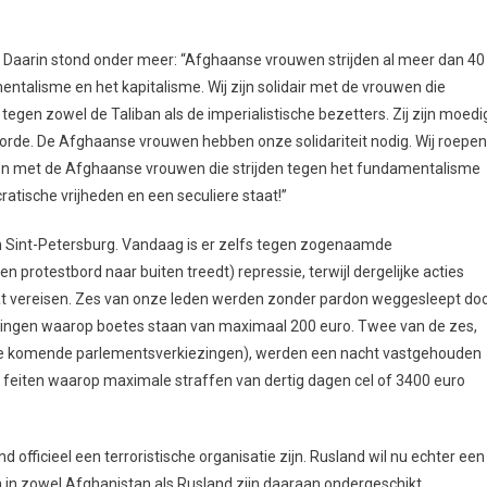
 Daarin stond onder meer: “Afghaanse vrouwen strijden al meer dan 40
ntalisme en het kapitalisme. Wij zijn solidair met de vrouwen die
egen zowel de Taliban als de imperialistische bezetters. Zij zijn moedi
orde. De Afghaanse vrouwen hebben onze solidariteit nodig. Wij roepen
uigen met de Afghaanse vrouwen die strijden tegen het fundamentalisme
ratische vrijheden en een seculiere staat!”
n Sint-Petersburg. Vandaag is er zelfs tegen zogenaamde
 protestbord naar buiten treedt) repressie, terwijl dergelijke acties
t vereisen. Zes van onze leden werden zonder pardon weggesleept do
edingen waarop boetes staan van maximaal 200 euro. Twee van de zes,
de komende parlementsverkiezingen), werden een nacht vastgehouden
 feiten waarop maximale straffen van dertig dagen cel of 3400 euro
nd officieel een terroristische organisatie zijn. Rusland wil nu echter een
 in zowel Afghanistan als Rusland zijn daaraan ondergeschikt.