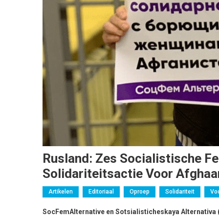
Rusland: Zes Socialistische F
Solidariteitsactie Voor Afgha
Artikelen
Editoriaal
Oproep
Solidariteit
Vo
SocFemAlternative en Sotsialisticheskaya Alternativa 