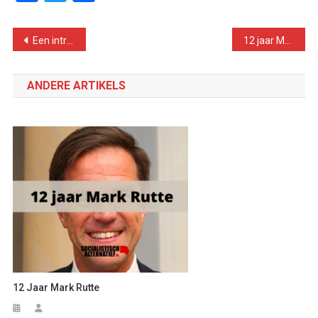
Bericht
Een introductievideo van Socialistisch Alternatief
12 jaar Mark Rutte
navigatie
ANDERE ARTIKELS
12 Jaar Mark Rutte