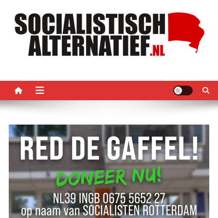
Ga
naar
de
inhoud
Socialistisch Alternatief –
Nederlandse sectie van het PRMI
PRMI