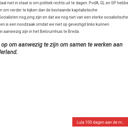
otaal niet in staat is om politiek rechts uit te dagen. PvdA, GL en SP hebb
om verder te kijken dan de bestaande kapitalistische
ocialisten nog jong zijn en dat we nog niet van een sterke socialistische
sten is een noodzaak omdat we niet op gevestigd links kunnen
ei aanwezig zijn in het Belcrumhuis te Breda.
en op om aanwezig te zijn om samen te werken aan
derland.
Lula 100 dagen aan de macht. Welke verandering in Brazilië?