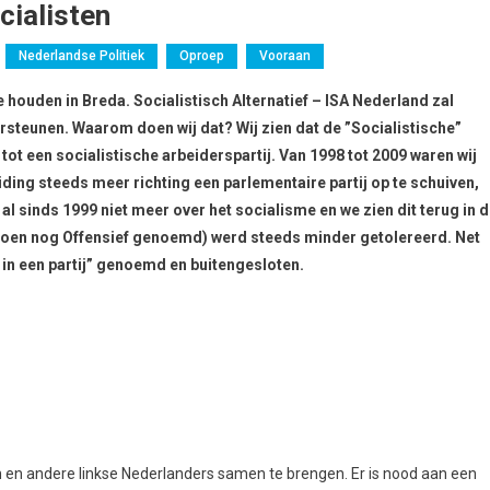
cialisten
Nederlandse Politiek
Oproep
Vooraan
 houden in Breda. Socialistisch Alternatief – ISA Nederland zal
rsteunen. Waarom doen wij dat? Wij zien dat de ”Socialistische”
 tot een socialistische arbeiderspartij. Van 1998 tot 2009 waren wij
ding steeds meer richting een parlementaire partij op te schuiven,
al sinds 1999 niet meer over het socialisme en we zien dit terug in 
ef (toen nog Offensief genoemd) werd steeds minder getolereerd. Net
 in een partij” genoemd en buitengesloten.
en en andere linkse Nederlanders samen te brengen. Er is nood aan een