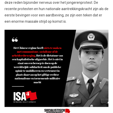
deze reden bijzonder nerveus over het jongerenprotest. De
recente protesten en hun nationale aantrekkingskracht zijn als de
eerste bevingen voor een aardbeving, ze zijn een teken dat er
een enorme massale strijd op komst is.