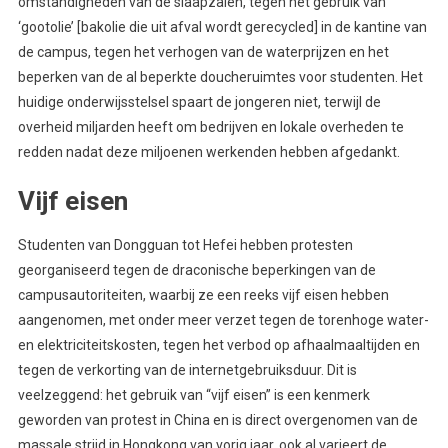
omstandigheden van de slaapzalen, tegen het gebruik van
‘gootolie’ [bakolie die uit afval wordt gerecycled] in de kantine van
de campus, tegen het verhogen van de waterprijzen en het
beperken van de al beperkte doucheruimtes voor studenten. Het
huidige onderwijsstelsel spaart de jongeren niet, terwijl de
overheid miljarden heeft om bedrijven en lokale overheden te
redden nadat deze miljoenen werkenden hebben afgedankt.
Vijf eisen
Studenten van Dongguan tot Hefei hebben protesten
georganiseerd tegen de draconische beperkingen van de
campusautoriteiten, waarbij ze een reeks vijf eisen hebben
aangenomen, met onder meer verzet tegen de torenhoge water-
en elektriciteitskosten, tegen het verbod op afhaalmaaltijden en
tegen de verkorting van de internetgebruiksduur. Dit is
veelzeggend: het gebruik van “vijf eisen” is een kenmerk
geworden van protest in China en is direct overgenomen van de
massale strijd in Hongkong van vorig jaar, ook al varieert de