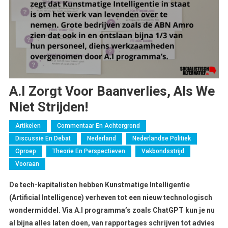
A.I Zorgt Voor Baanverlies, Als We
Niet Strijden!
Artikelen
Commentaar En Achtergrond
Discussie En Debat
Nederland
Nederlandse Politiek
Oproep
Theorie En Perspectieven
Vakbondsstrijd
Vooraan
De tech-kapitalisten hebben Kunstmatige Intelligentie
(Artificial Intelligence) verheven tot een nieuw technologisch
wondermiddel. Via A.I programma’s zoals ChatGPT kun je nu
al bijna alles laten doen, van rapportages schrijven tot advies