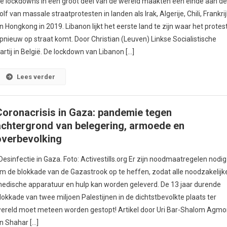
e lockdowns in een groot deel van de wereld maakten een einde aan d
olf van massale straatprotesten in landen als Irak, Algerije, Chili, Frankri
n Hongkong in 2019. Libanon lijkt het eerste land te zijn waar het protes
pnieuw op straat komt. Door Christian (Leuven) Linkse Socialistische
artij in België. De lockdown van Libanon […]
Lees verder
Coronacrisis in Gaza: pandemie tegen
achtergrond van belegering, armoede en
overbevolking
esinfectie in Gaza. Foto: Activestills.org Er zijn noodmaatregelen nodig
m de blokkade van de Gazastrook op te heffen, zodat alle noodzakelijk
edische apparatuur en hulp kan worden geleverd. De 13 jaar durende
lokkade van twee miljoen Palestijnen in de dichtstbevolkte plaats ter
ereld moet meteen worden gestopt! Artikel door Uri Bar-Shalom Agm
n Shahar […]