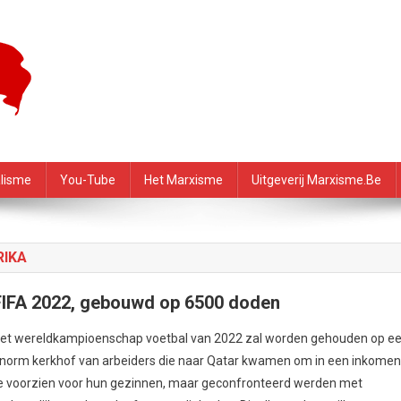
f – PRMI
alisme
You-Tube
Het Marxisme
Uitgeverij Marxisme.be
RIKA
FIFA 2022, gebouwd op 6500 doden
et wereldkampioenschap voetbal van 2022 zal worden gehouden op e
norm kerkhof van arbeiders die naar Qatar kwamen om in een inkome
e voorzien voor hun gezinnen, maar geconfronteerd werden met