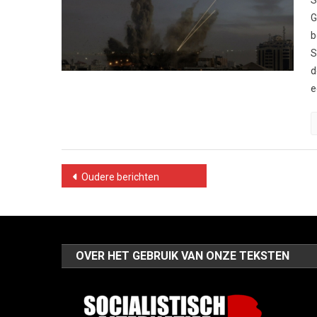
S
G
b
S
d
e
Berichtennavigatie
Oudere berichten
OVER HET GEBRUIK VAN ONZE TEKSTEN