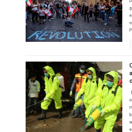
D
g
e
o
P
D
o
m
b
w
e