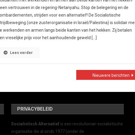
olidariteit met werkenden en armen aan beide kanten van het hekken!
een vertrouwen in de regering-Netanyahu. Stop de belegering en de
ombardementen, strijden voor een alternatief! De Socialistische
trijdbeweging (onze zusterorganisatie in Israël/Palestina) is solidair me
e werkenden en armen langs beide kanten van het hekken. Zij betalen
en vreselijke prijs voor het aanhoudende geweld […]
Lees verder
Nieuwere berichten
PRIVACYBELEID
Socialistisch Alternatief
is een revolutionair-socialistische
organisatie die al sinds 1977 (onder de