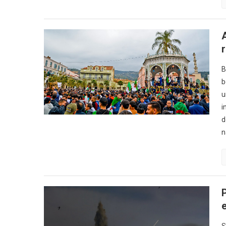
r
B
b
u
i
d
n