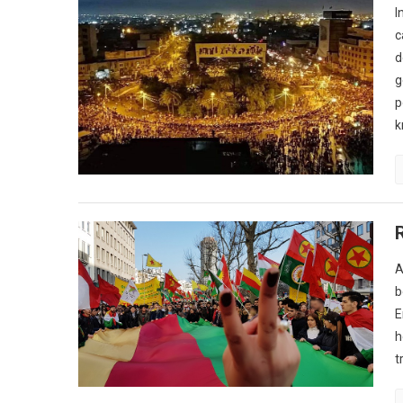
I
c
d
g
p
k
A
b
E
h
t