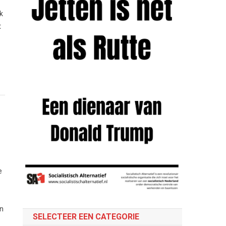
e
jk
t
e
on
SELECTEER EEN CATEGORIE