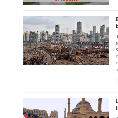
F
a
S
Y
e
h