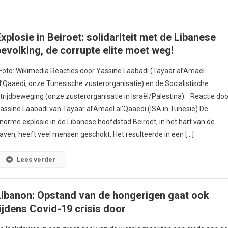
Explosie in Beiroet: solidariteit met de Libanese
bevolking, de corrupte elite moet weg!
oto: Wikimedia Reacties door Yassine Laabadi (Tayaar al’Amael
l’Qaaedi, onze Tunesische zusterorganisatie) en de Socialistische
trijdbeweging (onze zusterorganisatie in Israël/Palestina). Reactie doo
assine Laabadi van Tayaar al’Amael al’Qaaedi (ISA in Tunesië) De
norme explosie in de Libanese hoofdstad Beiroet, in het hart van de
aven, heeft veel mensen geschokt. Het resulteerde in een […]
Lees verder
Libanon: Opstand van de hongerigen gaat ook
tijdens Covid-19 crisis door