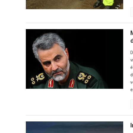
d
D
v
é
d
v
e
I