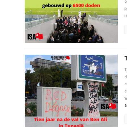
o
p
m
T
d
e
e
w
a