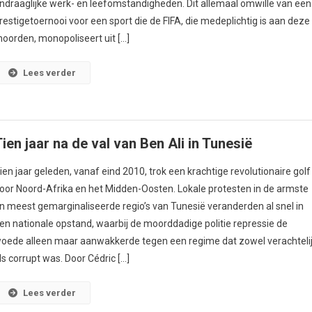
ndraaglijke werk- en leefomstandigheden. Dit allemaal omwille van een
restigetoernooi voor een sport die de FIFA, die medeplichtig is aan deze
oorden, monopoliseert uit […]
Lees verder
Tien jaar na de val van Ben Ali in Tunesië
ien jaar geleden, vanaf eind 2010, trok een krachtige revolutionaire golf
oor Noord-Afrika en het Midden-Oosten. Lokale protesten in de armste
n meest gemarginaliseerde regio’s van Tunesië veranderden al snel in
en nationale opstand, waarbij de moorddadige politie repressie de
oede alleen maar aanwakkerde tegen een regime dat zowel verachteli
ls corrupt was. Door Cédric […]
Lees verder