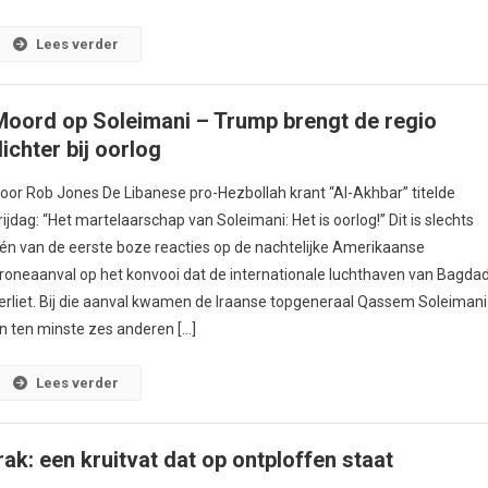
Lees verder
Moord op Soleimani – Trump brengt de regio
ichter bij oorlog
oor Rob Jones De Libanese pro-Hezbollah krant “Al-Akhbar” titelde
rijdag: “Het martelaarschap van Soleimani: Het is oorlog!” Dit is slechts
én van de eerste boze reacties op de nachtelijke Amerikaanse
roneaanval op het konvooi dat de internationale luchthaven van Bagda
erliet. Bij die aanval kwamen de Iraanse topgeneraal Qassem Soleimani
n ten minste zes anderen […]
Lees verder
rak: een kruitvat dat op ontploffen staat