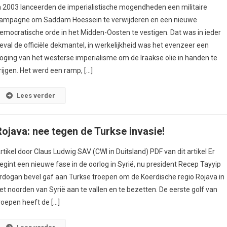
n 2003 lanceerden de imperialistische mogendheden een militaire
ampagne om Saddam Hoessein te verwijderen en een nieuwe
emocratische orde in het Midden-Oosten te vestigen. Dat was in ieder
eval de officiële dekmantel, in werkelijkheid was het evenzeer een
oging van het westerse imperialisme om de Iraakse olie in handen te
rijgen. Het werd een ramp, […]
Lees verder
Rojava: nee tegen de Turkse invasie!
rtikel door Claus Ludwig SAV (CWI in Duitsland) PDF van dit artikel Er
egint een nieuwe fase in de oorlog in Syrië, nu president Recep Tayyip
rdogan bevel gaf aan Turkse troepen om de Koerdische regio Rojava in
et noorden van Syrië aan te vallen en te bezetten. De eerste golf van
roepen heeft de […]