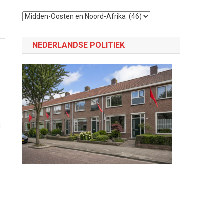
Selecteer
een
categorie
NEDERLANDSE POLITIEK
d