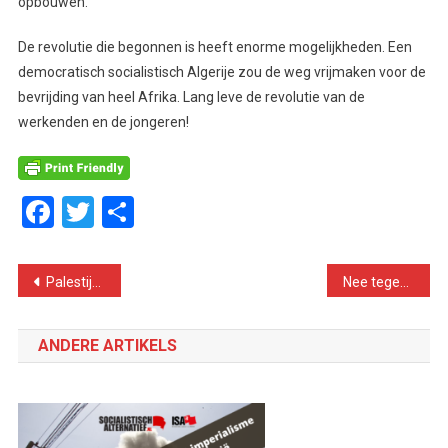
opbouwen.
De revolutie die begonnen is heeft enorme mogelijkheden. Een
democratisch socialistisch Algerije zou de weg vrijmaken voor de
bevrijding van heel Afrika. Lang leve de revolutie van de
werkenden en de jongeren!
Facebook
Twitter
Delen
Bericht
Palestijnse gebieden. Neen aan de nieuwe escalatie van geweld
Nee tegen het Europa van de bazen! Voor een Europa van arbeiders en jongeren!
navigatie
ANDERE ARTIKELS