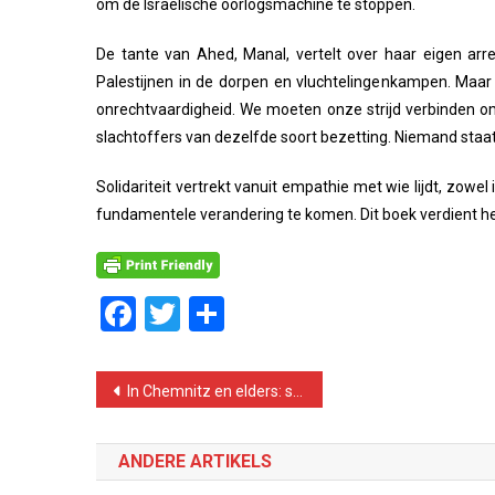
om de Israëlische oorlogsmachine te stoppen.
De tante van Ahed, Manal, vertelt over haar eigen arre
Palestijnen in de dorpen en vluchtelingenkampen. Maar h
onrechtvaardigheid. We moeten onze strijd verbinden om
slachtoffers van dezelfde soort bezetting. Niemand staat 
Solidariteit vertrekt vanuit empathie met wie lijdt, zowel 
fundamentele verandering te komen. Dit boek verdient h
Facebook
Twitter
Delen
Bericht
In Chemnitz en elders: stop nazi’s en racisten!
navigatie
ANDERE ARTIKELS