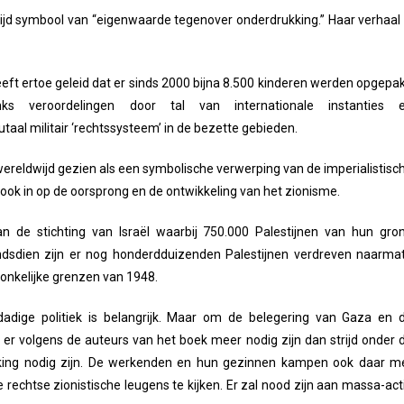
ijd symbool van “eigenwaarde tegenover onderdrukking.” Haar verhaal 
eeft ertoe geleid dat er sinds 2000 bijna 8.500 kinderen werden opgepak
ks veroordelingen door tal van internationale instanties 
taal militair ‘rechtssysteem’ in de bezette gebieden.
wereldwijd gezien als een symbolische verwerping van de imperialistisc
 ook in op de oorsprong en de ontwikkeling van het zionisme.
an de stichting van Israël waarbij 750.000 Palestijnen van hun gro
dsdien zijn er nog honderdduizenden Palestijnen verdreven naarma
ronkelijke grenzen van 1948.
sdadige politiek is belangrijk. Maar om de belegering van Gaza en 
 er volgens de auteurs van het boek meer nodig zijn dan strijd onder 
evolking nodig zijn. De werkenden en hun gezinnen kampen ook daar m
chtse zionistische leugens te kijken. Er zal nood zijn aan massa-act