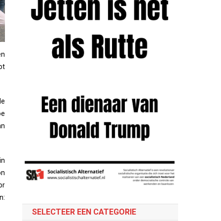
en
ot
le
oe
an
in
on
or
n:
SELECTEER EEN CATEGORIE