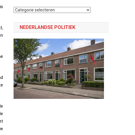
is
Selecteer
een
categorie
NEDERLANDSE POLITIEK
t,
en
he
nd
te
de
de
et
ie