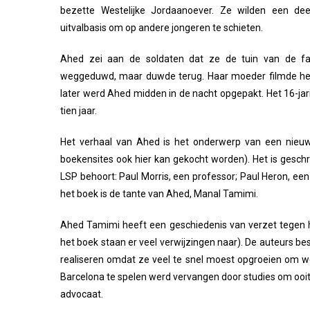
bezette Westelijke Jordaanoever. Ze wilden een de
uitvalbasis om op andere jongeren te schieten.
Ahed zei aan de soldaten dat ze de tuin van de fa
weggeduwd, maar duwde terug. Haar moeder filmde het i
later werd Ahed midden in de nacht opgepakt. Het 16-jar
tien jaar.
Het verhaal van Ahed is het onderwerp van een nieuw 
boekensites ook hier kan gekocht worden). Het is geschr
LSP behoort: Paul Morris, een professor; Paul Heron, ee
het boek is de tante van Ahed, Manal Tamimi.
Ahed Tamimi heeft een geschiedenis van verzet tegen het
het boek staan er veel verwijzingen naar). De auteurs b
realiseren omdat ze veel te snel moest opgroeien om 
Barcelona te spelen werd vervangen door studies om ooi
advocaat.