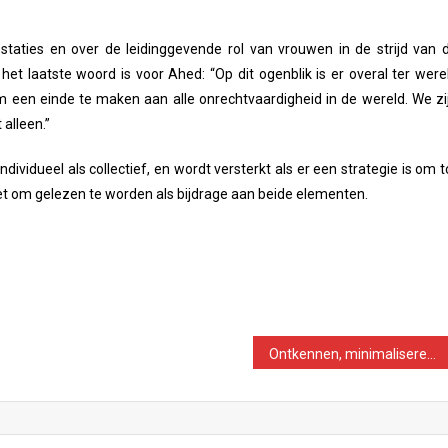
staties en over de leidinggevende rol van vrouwen in de strijd van 
et laatste woord is voor Ahed: “Op dit ogenblik is er overal ter were
 een einde te maken aan alle onrechtvaardigheid in de wereld. We zi
alleen.”
individueel als collectief, en wordt versterkt als er een strategie is om t
et om gelezen te worden als bijdrage aan beide elementen.
Ontkennen, minimaliseren en geveinsde onwetendheid. Rechts na Pano