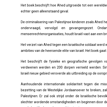
Het boek beschrijft hoe Ahed uitgroeide tot een wereldw
echter geen alleenstaand geval.
De criminalisering van Palestijnse kinderen zoals Ahed h
ondervraagd, vervolgd en gevangengezet. Ondan
mensenrechtenorganisaties, houdt Israël vast aan een bru
Het verzet van Ahed tegen een Israëlische soldaat werd 
ambities van de heersende elite van Israël. Het boek gaat
Het beschrijft de fysieke en geografische gevolgen v
verdwenen werden en 200 dorpen vernield werden. Sin
Israël nieuw gebied veroverde als uitbreiding op de oorsp
Aanhoudende internationale solidariteit tegen die mi
bezetting van de Westelijke Jordaanoever te breken, zal
Palestijnen. Er zal ook strijd onder de Israëlische b
slechter wordende omstandigheden en beginnen door de re