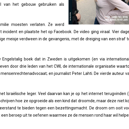
el van het gebouw gebruiken als
milie moesten verlaten. Ze werd
ncident en plaatste het op Facebook. De video ging viraal. Vier dag
ige meisje verdween in de gevangenis, met de dreiging van een straf t
Engelstalig boek dat in Zweden is uitgekomen (en via internationa
even door drie leden van het CWI, de internationale organisatie waart
n mensenrechtenadvocaat; en journalist Peter Lahti. De vierde auteur v
 Israëlische leger. Veel daarvan kan je op het internet terugvinden (
eschrijven hoe ze opgroeide als een kind dat droomde, maar deze niet k
weerstand te bieden tegen een bezettingsmacht. De droom om ooit vo
t een beroep uit te oefenen waarmee ze de mensen rond haar wil helpe