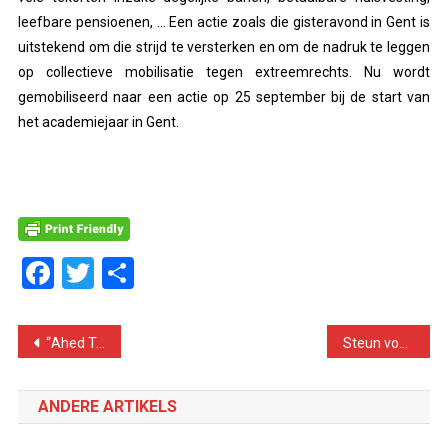
leefbare pensioenen, … Een actie zoals die gisteravond in Gent is
uitstekend om die strijd te versterken en om de nadruk te leggen
op collectieve mobilisatie tegen extreemrechts. Nu wordt
gemobiliseerd naar een actie op 25 september bij de start van
het academiejaar in Gent.
Facebook
Twitter
Delen
Bericht
“Ahed Tamimi – a girl who fought back.” Boek over symbool van strijd tegen onderdrukking
Steun voor Poetin neemt duik na aanvallen op pensioenen
navigatie
ANDERE ARTIKELS