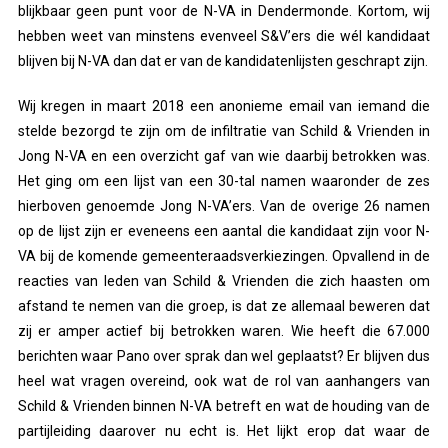
blijkbaar geen punt voor de N-VA in Dendermonde. Kortom, wij
hebben weet van minstens evenveel S&V’ers die wél kandidaat
blijven bij N-VA dan dat er van de kandidatenlijsten geschrapt zijn.
Wij kregen in maart 2018 een anonieme email van iemand die
stelde bezorgd te zijn om de infiltratie van Schild & Vrienden in
Jong N-VA en een overzicht gaf van wie daarbij betrokken was.
Het ging om een lijst van een 30-tal namen waaronder de zes
hierboven genoemde Jong N-VA’ers. Van de overige 26 namen
op de lijst zijn er eveneens een aantal die kandidaat zijn voor N-
VA bij de komende gemeenteraadsverkiezingen. Opvallend in de
reacties van leden van Schild & Vrienden die zich haasten om
afstand te nemen van die groep, is dat ze allemaal beweren dat
zij er amper actief bij betrokken waren. Wie heeft die 67.000
berichten waar Pano over sprak dan wel geplaatst? Er blijven dus
heel wat vragen overeind, ook wat de rol van aanhangers van
Schild & Vrienden binnen N-VA betreft en wat de houding van de
partijleiding daarover nu echt is. Het lijkt erop dat waar de