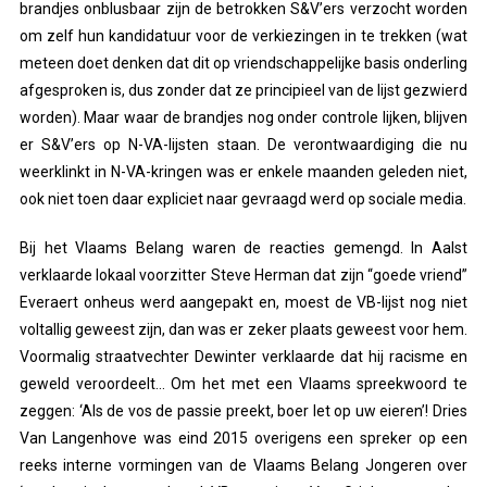
brandjes onblusbaar zijn de betrokken S&V’ers verzocht worden
om zelf hun kandidatuur voor de verkiezingen in te trekken (wat
meteen doet denken dat dit op vriendschappelijke basis onderling
afgesproken is, dus zonder dat ze principieel van de lijst gezwierd
worden). Maar waar de brandjes nog onder controle lijken, blijven
er S&V’ers op N-VA-lijsten staan. De verontwaardiging die nu
weerklinkt in N-VA-kringen was er enkele maanden geleden niet,
ook niet toen daar expliciet naar gevraagd werd op sociale media.
Bij het Vlaams Belang waren de reacties gemengd. In Aalst
verklaarde lokaal voorzitter Steve Herman dat zijn “goede vriend”
Everaert onheus werd aangepakt en, moest de VB-lijst nog niet
voltallig geweest zijn, dan was er zeker plaats geweest voor hem.
Voormalig straatvechter Dewinter verklaarde dat hij racisme en
geweld veroordeelt… Om het met een Vlaams spreekwoord te
zeggen: ‘Als de vos de passie preekt, boer let op uw eieren’! Dries
Van Langenhove was eind 2015 overigens een spreker op een
reeks interne vormingen van de Vlaams Belang Jongeren over