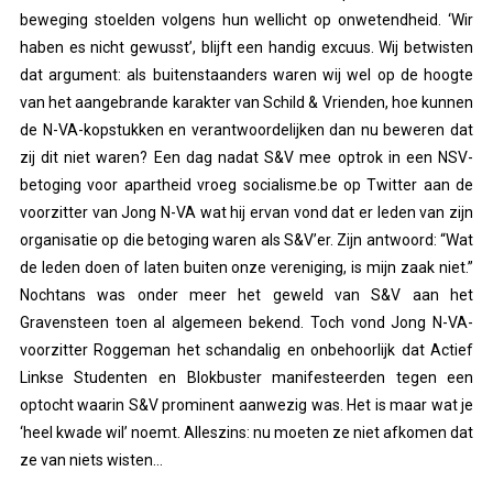
beweging stoelden volgens hun wellicht op onwetendheid. ‘Wir
haben es nicht gewusst’, blijft een handig excuus. Wij betwisten
dat argument: als buitenstaanders waren wij wel op de hoogte
van het aangebrande karakter van Schild & Vrienden, hoe kunnen
de N-VA-kopstukken en verantwoordelijken dan nu beweren dat
zij dit niet waren? Een dag nadat S&V mee optrok in een NSV-
betoging voor apartheid vroeg socialisme.be op Twitter aan de
voorzitter van Jong N-VA wat hij ervan vond dat er leden van zijn
organisatie op die betoging waren als S&V’er. Zijn antwoord: “Wat
de leden doen of laten buiten onze vereniging, is mijn zaak niet.”
Nochtans was onder meer het geweld van S&V aan het
Gravensteen toen al algemeen bekend. Toch vond Jong N-VA-
voorzitter Roggeman het schandalig en onbehoorlijk dat Actief
Linkse Studenten en Blokbuster manifesteerden tegen een
optocht waarin S&V prominent aanwezig was. Het is maar wat je
‘heel kwade wil’ noemt. Alleszins: nu moeten ze niet afkomen dat
ze van niets wisten…