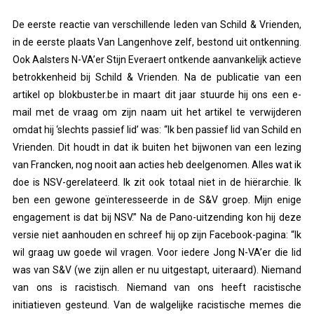
De eerste reactie van verschillende leden van Schild & Vrienden,
in de eerste plaats Van Langenhove zelf, bestond uit ontkenning.
Ook Aalsters N-VA’er Stijn Everaert ontkende aanvankelijk actieve
betrokkenheid bij Schild & Vrienden. Na de publicatie van een
artikel op blokbuster.be in maart dit jaar stuurde hij ons een e-
mail met de vraag om zijn naam uit het artikel te verwijderen
omdat hij ‘slechts passief lid’ was: “Ik ben passief lid van Schild en
Vrienden. Dit houdt in dat ik buiten het bijwonen van een lezing
van Francken, nog nooit aan acties heb deelgenomen. Alles wat ik
doe is NSV-gerelateerd. Ik zit ook totaal niet in de hiërarchie. Ik
ben een gewone geïnteresseerde in de S&V groep. Mijn enige
engagement is dat bij NSV.” Na de Pano-uitzending kon hij deze
versie niet aanhouden en schreef hij op zijn Facebook-pagina: “Ik
wil graag uw goede wil vragen. Voor iedere Jong N-VA’er die lid
was van S&V (we zijn allen er nu uitgestapt, uiteraard). Niemand
van ons is racistisch. Niemand van ons heeft racistische
initiatieven gesteund. Van de walgelijke racistische memes die