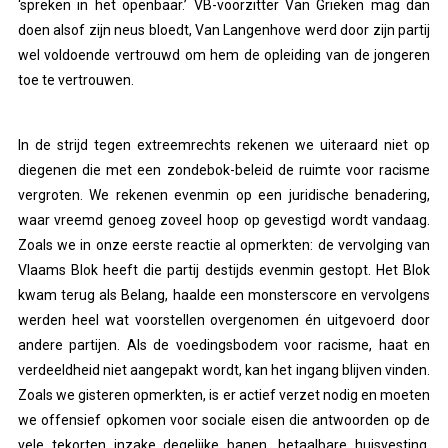
‘spreken in het openbaar.’ VB-voorzitter Van Grieken mag dan
doen alsof zijn neus bloedt, Van Langenhove werd door zijn partij
wel voldoende vertrouwd om hem de opleiding van de jongeren
toe te vertrouwen.
In de strijd tegen extreemrechts rekenen we uiteraard niet op
diegenen die met een zondebok-beleid de ruimte voor racisme
vergroten. We rekenen evenmin op een juridische benadering,
waar vreemd genoeg zoveel hoop op gevestigd wordt vandaag.
Zoals we in onze eerste reactie al opmerkten: de vervolging van
Vlaams Blok heeft die partij destijds evenmin gestopt. Het Blok
kwam terug als Belang, haalde een monsterscore en vervolgens
werden heel wat voorstellen overgenomen én uitgevoerd door
andere partijen. Als de voedingsbodem voor racisme, haat en
verdeeldheid niet aangepakt wordt, kan het ingang blijven vinden.
Zoals we gisteren opmerkten, is er actief verzet nodig en moeten
we offensief opkomen voor sociale eisen die antwoorden op de
vele tekorten inzake degelijke banen, betaalbare huisvesting,