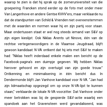
waarop te zien is dat hij sprak op de zomeruniversiteit van die
groepering. Francken stond eerder op de foto met onder meer
Van Langenhove en andere Gentse KVHV’ers, maar verklaarde nu
dat de standpunten van Schild & Vrienden niet overeenstemmen
met de waarden en normen waar hij en zijn partij voor staan.
Maar ondertussen staat er wel nog steeds iemand van S&V op
zijn eigen kieslijst. Ook Niklas Arents uit Ninove, één van de
rechtse vertegenwoordigers in de Vlaamse Jeugdraad, blijft
gewoon kandidaat. N-VA ontkent dat hij iets met S&V te maken
had: “Niklas heeft inderdaad enkele malen een bericht op de
Facebook-pagina’s een duimpje gegeven. Wij hebben Niklas
hierover gehoord en zijn overtuigd van zijn goede trouw.”
Ontkenning en minimalisering in één bericht dus. In
Dendermonde blijft Jan Vanhove kandidaat voor N-VA. “Jan had
zijn lidmaatschap opgezegd om op onze N-VA-lijst te kunnen
staan,” verklaarde de lokale N-VA-voorzitter. Dat Vanhove onder
meer betrokken was bij de gespierde S&V-actie waarbij een
spandoek aan het Gravensteen werd gevandaliseerd, was