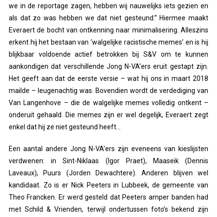
we in de reportage zagen, hebben wij nauwelijks iets gezien en
als dat zo was hebben we dat niet gesteund.” Hiermee maakt
Everaert de bocht van ontkenning naar minimalisering. Alleszins
erkent hij het bestaan van ‘walgelijke racistische memes’ en is hij
blijkbaar voldoende actief betrokken bij S&V om te kunnen
aankondigen dat verschillende Jong N-VA’ers eruit gestapt zijn.
Het geeft aan dat de eerste versie – wat hij ons in maart 2018
mailde – leugenachtig was. Bovendien wordt de verdediging van
Van Langenhove – die de walgelijke memes volledig ontkent –
onderuit gehaald. Die memes zijn er wel degelijk, Everaert zegt
enkel dat hij ze niet gesteund heeft…
Een aantal andere Jong N-VA’ers zijn eveneens van kieslijsten
verdwenen: in Sint-Niklaas (Igor Praet), Maaseik (Dennis
Laveaux), Puurs (Jorden Dewachtere). Anderen blijven wel
kandidaat. Zo is er Nick Peeters in Lubbeek, de gemeente van
Theo Francken. Er werd gesteld dat Peeters amper banden had
met Schild & Vrienden, terwijl ondertussen foto’s bekend zijn