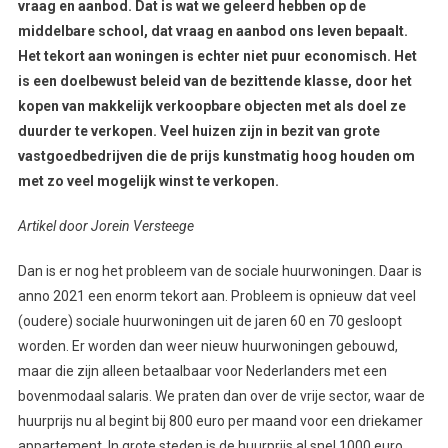
vraag en aanbod. Dat is wat we geleerd hebben op de
middelbare school, dat vraag en aanbod ons leven bepaalt.
Het tekort aan woningen is echter niet puur economisch. Het
is een doelbewust beleid van de bezittende klasse, door het
kopen van makkelijk verkoopbare objecten met als doel ze
duurder te verkopen. Veel huizen zijn in bezit van grote
vastgoedbedrijven die de prijs kunstmatig hoog houden om
met zo veel mogelijk winst te verkopen.
Artikel door Jorein Versteege
Dan is er nog het probleem van de sociale huurwoningen. Daar is
anno 2021 een enorm tekort aan. Probleem is opnieuw dat veel
(oudere) sociale huurwoningen uit de jaren 60 en 70 gesloopt
worden. Er worden dan weer nieuw huurwoningen gebouwd,
maar die zijn alleen betaalbaar voor Nederlanders met een
bovenmodaal salaris. We praten dan over de vrije sector, waar de
huurprijs nu al begint bij 800 euro per maand voor een driekamer
appartement. In grote steden is de huurprijs al snel 1000 euro.