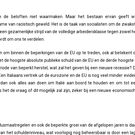
kan de beloften niet waarmaken. Maar het bestaan ervan geeft w
me van racistisch geweld. Het is de taak van socialisten om de zwaks
een gezamenlijke strijd van de volledige arbeidersklasse tegen zowel h
rdt om ons te verdelen.
ren om binnen de beperkingen van de EU op te treden, ook al betekent d
t de hoogste absolute publieke schuld van de EU en de derde hoogste 
eriode van beperkt herstel, wat zal het geven bij een nieuwe recessie? 
 Een Italiaans vertrek uit de eurozone en de EU is nog veel minder evide
er dan ook alles aan doen om Italië aan boord te houden en om tot e
s het de vraag of dit mogelijk zal zijn, zeker bij een nieuwe economisc
mulusmaatregelen en ook de beperkte groei van de afgelopen jaren is da
van het schuldenniveau, wat voorlopig nog beheersbaar is door een la