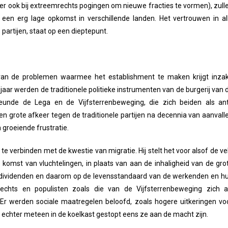
n er ook bij extreemrechts pogingen om nieuwe fracties te vormen), zull
een erg lage opkomst in verschillende landen. Het vertrouwen in al
 partijen, staat op een dieptepunt.
 van de problemen waarmee het establishment te maken krijgt inza
jaar werden de traditionele politieke instrumenten van de burgerij van 
unde de Lega en de Vijfsterrenbeweging, die zich beiden als ant
en grote afkeer tegen de traditionele partijen na decennia van aanvall
groeiende frustratie.
te verbinden met de kwestie van migratie. Hij stelt het voor alsof de ve
 komst van vluchtelingen, in plaats van aan de inhaligheid van de gro
ia dividenden en daarom op de levensstandaard van de werkenden en h
echts en populisten zoals die van de Vijfsterrenbeweging zich a
Er werden sociale maatregelen beloofd, zoals hogere uitkeringen vo
 echter meteen in de koelkast gestopt eens ze aan de macht zijn.