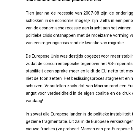
Tien jaar na de recessie van 2007-08 zijn de onderli
schokken in de economie mogelijk zijn. Zelfs in een peri
van de economische recessie aan kracht aan het winnen. Z
politieke crisis ontsnappen met de moeizame vorming van
van een regeringscrisis rond de kwestie van migratie.
De Europese Unie was destijds opgezet voor meer stabilit
zodat de concurrentiepositie tegenover het VS-imperialis
stabiliteit geen sprake meer en leidt de EU netto tot m
niet de toon zetten. Het beslissingsproces stagneert en h
schuiven. Voorstellen zoals dat van Macron rond een Eu
angst voor verdeeldheid in de eigen coalitie en de druk
vandaag!
In zowat alle Europese landen is de politieke instabili
geziene fragmentatie. Dit zal in de Europese verkiezinge
nieuwe fracties (zo probeert Macron een pro-Europese fr