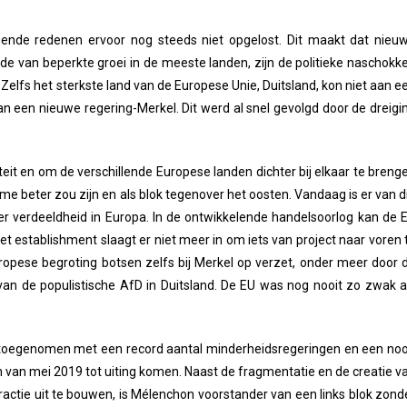
ggende redenen ervoor nog steeds niet opgelost. Dit maakt dat nieu
ode van beperkte groei in de meeste landen, zijn de politieke naschokk
elfs het sterkste land van de Europese Unie, Duitsland, kon niet aan e
 een nieuwe regering-Merkel. Dit werd al snel gevolgd door de dreigi
eit en om de verschillende Europese landen dichter bij elkaar te breng
me beter zou zijn en als blok tegenover het oosten. Vandaag is er van d
eer verdeeldheid in Europa. In de ontwikkelende handelsoorlog kan de 
et establishment slaagt er niet meer in om iets van project naar voren 
ropese begroting botsen zelfs bij Merkel op verzet, onder meer door 
 van de populistische AfD in Duitsland. De EU was nog nooit zo zwak a
teit toegenomen met een record aantal minderheidsregeringen en een noo
n van mei 2019 tot uiting komen. Naast de fragmentatie en de creatie v
actie uit te bouwen, is Mélenchon voorstander van een links blok zond