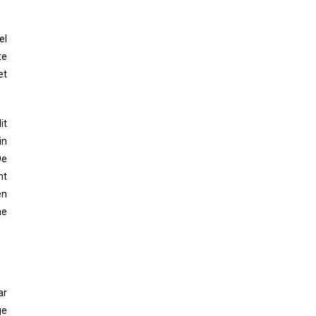
el
te
et
it
in
De
nt
en
he
ar
ge