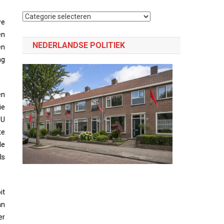
Selecteer
we
een
en
categorie
NEDERLANDSE POLITIEK
en
ng
en
ie
EU
te
de
ls
it
an
er