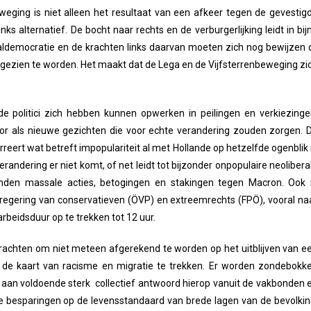
weging is niet alleen het resultaat van een afkeer tegen de gevestig
ks alternatief. De bocht naar rechts en de verburgerlijking leidt in bij
aaldemocratie en de krachten links daarvan moeten zich nog bewijzen 
ef gezien te worden. Het maakt dat de Lega en de Vijfsterrenbeweging zi
e politici zich hebben kunnen opwerken in peilingen en verkiezinge
voor als nieuwe gezichten die voor echte verandering zouden zorgen. 
rreert wat betreft impopulariteit al met Hollande op hetzelfde ogenblik 
andering er niet komt, of net leidt tot bijzonder onpopulaire neolibera
nden massale acties, betogingen en stakingen tegen Macron. Ook 
 regering van conservatieven (ÖVP) en extreemrechts (FPÖ), vooral na
beidsduur op te trekken tot 12 uur.
rachten om niet meteen afgerekend te worden op het uitblijven van e
p de kaart van racisme en migratie te trekken. Er worden zondebokk
 aan voldoende sterk collectief antwoord hierop vanuit de vakbonden 
de besparingen op de levensstandaard van brede lagen van de bevolkin