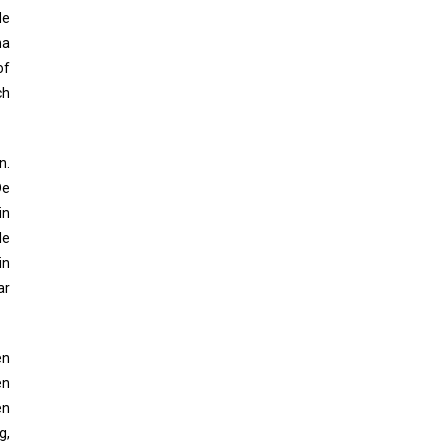
de
na
of
ch
n.
De
in
le
in
ar
en
en
en
g,