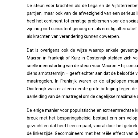
De steun voor krachten als de Lega en de Vijfsterrenbe
partijen, maar ook van de afwezigheid van een serieus lin
heel het continent tot ernstige problemen voor de soci
zijn nog niet consistent genoeg om als ernstig alternati
als krachten van verandering kunnen opwerpen.
Dat is overigens ook de wijze waarop enkele gevestigd
Macron in Frankrijk of Kurz in Oostenrijk stelden zich 
snelle ineenstorting van de steun voor Macron – hij concu
diens ambtstermijn – geeft echter aan dat de beloofde ver
maatregelen. In Frankrijk waren er de afgelopen maa
Oostenrijk was er al een eerste grote betoging tegen de
aanleiding van de maatregel om de dagelijkse maximale ar
De enige manier voor populistische en extreemrechtse k
breuk met het besparingsbeleid, bestaat erin om volo
gezocht en dat heeft een impact, vooral door het gebrek
de linkerzijde. Gecombineerd met het reële effect van 