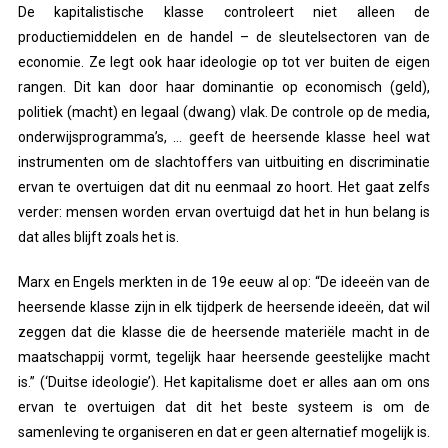
De kapitalistische klasse controleert niet alleen de
productiemiddelen en de handel – de sleutelsectoren van de
economie. Ze legt ook haar ideologie op tot ver buiten de eigen
rangen. Dit kan door haar dominantie op economisch (geld),
politiek (macht) en legaal (dwang) vlak. De controle op de media,
onderwijsprogramma’s, … geeft de heersende klasse heel wat
instrumenten om de slachtoffers van uitbuiting en discriminatie
ervan te overtuigen dat dit nu eenmaal zo hoort. Het gaat zelfs
verder: mensen worden ervan overtuigd dat het in hun belang is
dat alles blijft zoals het is.
Marx en Engels merkten in de 19e eeuw al op: “De ideeën van de
heersende klasse zijn in elk tijdperk de heersende ideeën, dat wil
zeggen dat die klasse die de heersende materiële macht in de
maatschappij vormt, tegelijk haar heersende geestelijke macht
is.” (‘Duitse ideologie’). Het kapitalisme doet er alles aan om ons
ervan te overtuigen dat dit het beste systeem is om de
samenleving te organiseren en dat er geen alternatief mogelijk is.