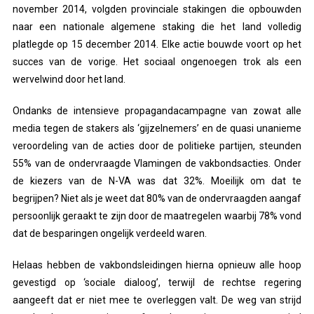
november 2014, volgden provinciale stakingen die opbouwden
naar een nationale algemene staking die het land volledig
platlegde op 15 december 2014. Elke actie bouwde voort op het
succes van de vorige. Het sociaal ongenoegen trok als een
wervelwind door het land.
Ondanks de intensieve propagandacampagne van zowat alle
media tegen de stakers als ‘gijzelnemers’ en de quasi unanieme
veroordeling van de acties door de politieke partijen, steunden
55% van de ondervraagde Vlamingen de vakbondsacties. Onder
de kiezers van de N-VA was dat 32%. Moeilijk om dat te
begrijpen? Niet als je weet dat 80% van de ondervraagden aangaf
persoonlijk geraakt te zijn door de maatregelen waarbij 78% vond
dat de besparingen ongelijk verdeeld waren.
Helaas hebben de vakbondsleidingen hierna opnieuw alle hoop
gevestigd op ‘sociale dialoog’, terwijl de rechtse regering
aangeeft dat er niet mee te overleggen valt. De weg van strijd