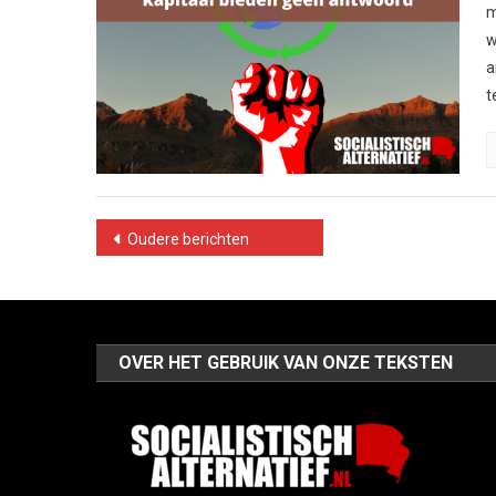
m
w
a
t
Berichtennavigatie
Oudere berichten
OVER HET GEBRUIK VAN ONZE TEKSTEN