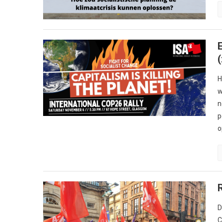
H
w
n
p
o
D
C