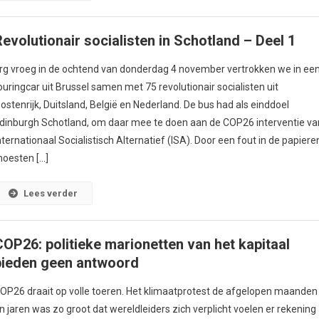
Revolutionair socialisten in Schotland – Deel 1
rg vroeg in de ochtend van donderdag 4 november vertrokken we in ee
ouringcar uit Brussel samen met 75 revolutionair socialisten uit
ostenrijk, Duitsland, België en Nederland. De bus had als einddoel
dinburgh Schotland, om daar mee te doen aan de COP26 interventie va
nternationaal Socialistisch Alternatief (ISA). Door een fout in de papiere
oesten […]
Lees verder
COP26: politieke marionetten van het kapitaal
bieden geen antwoord
OP26 draait op volle toeren. Het klimaatprotest de afgelopen maanden
n jaren was zo groot dat wereldleiders zich verplicht voelen er rekening