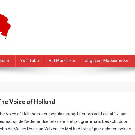
f – PRMI
alisme
You-Tube
Het Marxisme
Uitgeverij Marxisme.be
The Voice of Holland
he Voice of Holland is een populair zang-talentenjacht die al 12 jaar
estaat op de Nederlandse televisie. Het programma is bedacht door
ohn de Mol en Roel van Velzen, de Mol had tot vijf jaar geleden ook de