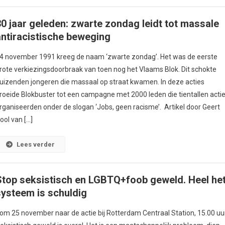
30 jaar geleden: zwarte zondag leidt tot massale
antiracistische beweging
4 november 1991 kreeg de naam ‘zwarte zondag’. Het was de eerste
rote verkiezingsdoorbraak van toen nog het Vlaams Blok. Dit schokte
uizenden jongeren die massaal op straat kwamen. In deze acties
roeide Blokbuster tot een campagne met 2000 leden die tientallen acti
rganiseerden onder de slogan ‘Jobs, geen racisme’. Artikel door Geert
ool van […]
Lees verder
Stop seksistisch en LGBTQ+foob geweld. Heel he
systeem is schuldig
om 25 november naar de actie bij Rotterdam Centraal Station, 15.00 uu