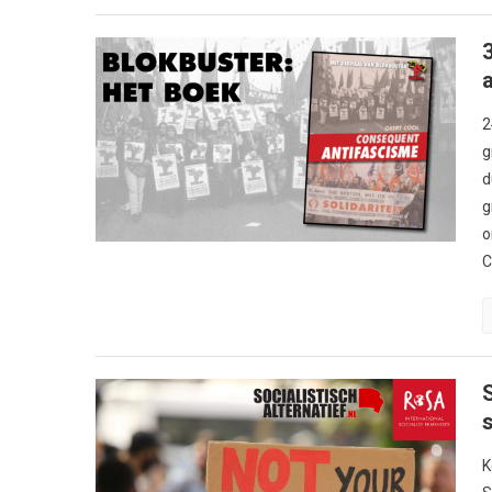
2
g
d
g
o
C
K