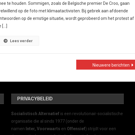
ee te houden. Sommigen, zoals de Belgische premier De Croo, gaan
elwillend op de foto met klimaatactivisten. Bij gebrek aan afdoende
ntwoorden op de ernstige situatie, wordt geprobeerd om het protest af
e […]
Lees verder
Nieuwere berichten
PRIVACYBELEID
Socialistisch Alternatief
is een revolutionair-socialistische
organisatie die al sinds 1977 (onder de
namen
Inter, Voorwaarts
en
Offensief
) strijdt voor een