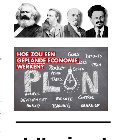
es
t
r