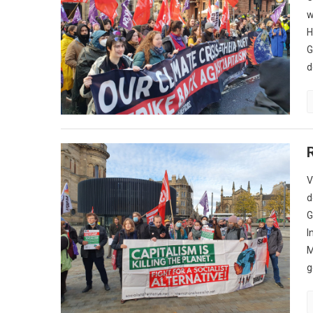
w
H
G
d
V
d
G
I
M
g