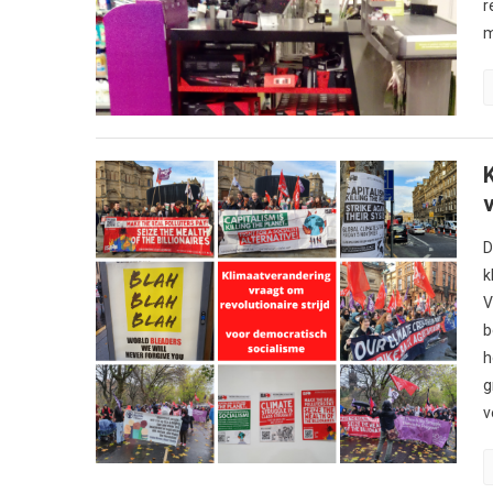
r
m
D
k
V
b
h
g
v