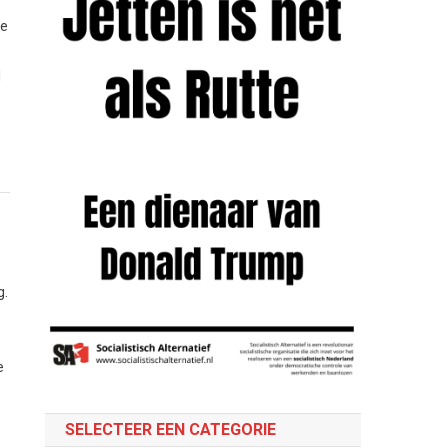
ke
l
g.
e
SELECTEER EEN CATEGORIE