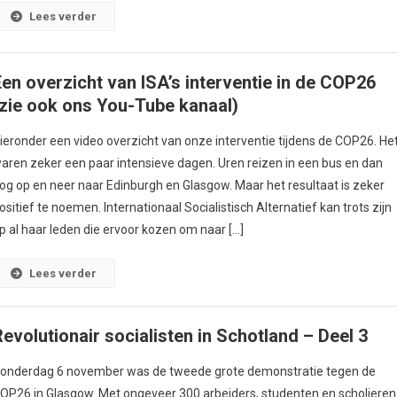
Lees verder
Een overzicht van ISA’s interventie in de COP26
(zie ook ons You-Tube kanaal)
ieronder een video overzicht van onze interventie tijdens de COP26. He
aren zeker een paar intensieve dagen. Uren reizen in een bus en dan
og op en neer naar Edinburgh en Glasgow. Maar het resultaat is zeker
ositief te noemen. Internationaal Socialistisch Alternatief kan trots zijn
p al haar leden die ervoor kozen om naar […]
Lees verder
Revolutionair socialisten in Schotland – Deel 3
onderdag 6 november was de tweede grote demonstratie tegen de
OP26 in Glasgow. Met ongeveer 300 arbeiders, studenten en scholieren