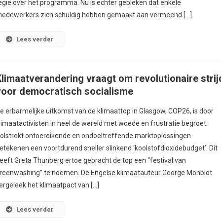
egie over het programma. Nu is echter gebleken dat enkele
edewerkers zich schuldig hebben gemaakt aan vermeend […]
Lees verder
Klimaatverandering vraagt om revolutionaire strij
voor democratisch socialisme
e erbarmelijke uitkomst van de klimaattop in Glasgow, COP26, is door
limaatactivisten in heel de wereld met woede en frustratie begroet.
olstrekt ontoereikende en ondoeltreffende marktoplossingen
etekenen een voortdurend sneller slinkend ‘koolstofdioxidebudget’. Dit
eeft Greta Thunberg ertoe gebracht de top een “festival van
reenwashing” te noemen. De Engelse klimaatauteur George Monbiot
ergeleek het klimaatpact van […]
Lees verder