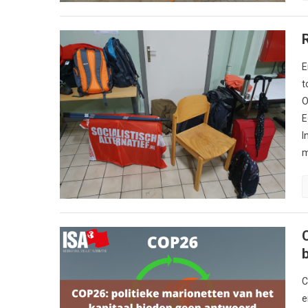
E
t
O
E
I
m
C
e