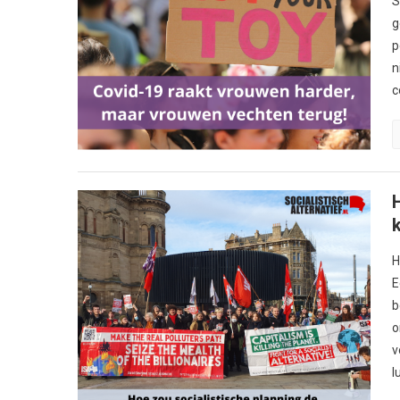
S
g
p
n
c
H
E
b
o
v
l