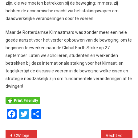
zijn, die we moeten betrekken bij de beweging; immers, zij
hebben de economische macht via het stakingswapen om
daadwerkelijke veranderingen door te voeren.
Maar de Rotterdamse Klimaatmars was zonder meer een hele
goede aanzet voor het verder opbouwen van de beweging, om te
beginnen toewerken naar de Global Earth Strike op 27
september. Laten we scholieren, studenten en werkenden
betrekken bij deze internationale staking voor het klimaat, en
tegelijkertijd de discussie voeren in de beweging welke eisen en
strategie noodzakelijk zijn om fundamentele veranderingen af te
dwingen!
Facebook
Twitter
Delen
Bericht
CWI bijeenkomst: resolutie over wereldwijde economische crisis
Vecht voor goedkope en fatsoenlijke huisvesting!