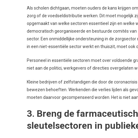
Als scholen dichtgaan, moeten ouders de kans krijgen om t
zorg of de voedseldistributie werken. Dit moet mogelijk z
opgemaakt van welke sectoren essentieel zijn en welke
democratisch georganiseerde en bestuurde comités van 
sector. Een onmiddellijke ondersteuning in de zorgsecto
in een niet-essentiële sector werkt en thuiszit, moet ook o
Personeel in essentiële sectoren moet over voldoende g
niet aan de politici, werkgevers of directies overgelaten
Kleine bedrijven of zelfstandigen die door de coronacri
bewezen behoeften. Werkenden die verlies lijden als gevol
moeten daarvoor gecompenseerd worden. Het is niet aan 
3. Breng de farmaceutisch
sleutelsectoren in publie