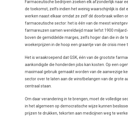
Farmaceutische bedrijven zoeken elk afzonderlijk naar een
de toekomst, zelfs indien het weinig waarschijnlijk is dat 
werken naast elkaar omdat ze zelf dé doorbraak willen om
farmaceutische sector: het is één van de meest winstge
farmareuzen samen wereldwijd maar liefst 1900 miljard 
boven de gemiddelde marges, zelfs hoger dan die in de te
woekerprijzen in de hoop een graantje van de crisis mee t
Het is wraakroepend dat GSK, één van de grootste farmaceu
aankondigde die honderden jobs kan kosten. Op een ogenbl
maximaal gebruik gemaakt worden van de aanwezige kenni
sector over te laten aan de winstbelangen van de grote 
centraal staan.
Om daar verandering in te brengen, moet de volledige 
in het algemeen op democratische wijze kunnen beslisse
prijzen te drukken, tekorten aan medicijnen weg te werke