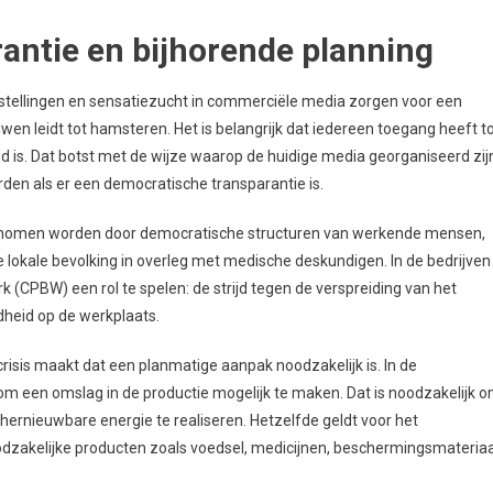
antie en bijhorende planning
nstellingen en sensatiezucht in commerciële media zorgen voor een
en leidt tot hamsteren. Het is belangrijk dat iedereen toegang heeft t
is. Dat botst met de wijze waarop de huidige media georganiseerd zij
den als er een democratische transparantie is.
enomen worden door democratische structuren van werkende mensen,
okale bevolking in overleg met medische deskundigen. In de bedrijven
(CPBW) een rol te spelen: de strijd tegen de verspreiding van het
dheid op de werkplaats.
isis maakt dat een planmatige aanpak noodzakelijk is. In de
 om een omslag in de productie mogelijk te maken. Dat is noodzakelijk 
 hernieuwbare energie te realiseren. Hetzelfde geldt voor het
odzakelijke producten zoals voedsel, medicijnen, beschermingsmateriaa