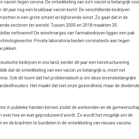
 vaccin tegen corona. De ontwikkeling van zo’n vaccin is belangrijk voo
er dit jaar nog een bruikbaar vaccin komt. De verschillende bedrijven
zetten in een grote omzet en bijhorende winst. Zo gaat dat in de
vende sectoren ter wereld. Tussen 2000 en 2018 maakten 35
dollar nettowinst! De winstmarges van farmabedrijven liggen een pak
chnologiesector. Private laboratoria bieden coronatests aan tegen
e pikken.
tische bedrijven in ons land, eerder dit jaar een herstructurering
ik dat de ontwikkeling van een vaccin zo belangrijk is, moet net
s. Ook dit toont dat het problematisch is om deze levensbelangrijke
aandeelhouders. Het maakt dat niet onze gezondheid, maar de dividend
sector in publieke handen komen zodat de werkenden en de gemeenscha
n over hoe en wat geproduceerd wordt. Zo wordt het mogelijk om de
n en de krachten te bundelen in de ontwikkeling van nieuwe vaccins.