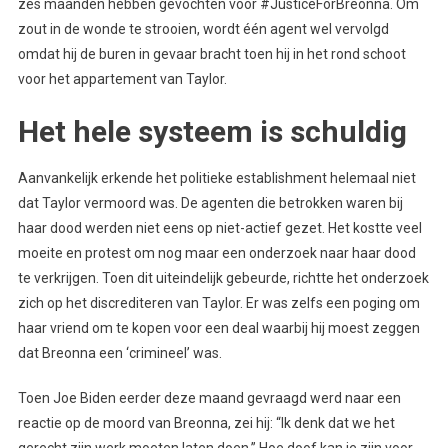
zes maanden hebben gevochten voor #JusticeForBreonna. Om
zout in de wonde te strooien, wordt één agent wel vervolgd
omdat hij de buren in gevaar bracht toen hij in het rond schoot
voor het appartement van Taylor.
Het hele systeem is schuldig
Aanvankelijk erkende het politieke establishment helemaal niet
dat Taylor vermoord was. De agenten die betrokken waren bij
haar dood werden niet eens op niet-actief gezet. Het kostte veel
moeite en protest om nog maar een onderzoek naar haar dood
te verkrijgen. Toen dit uiteindelijk gebeurde, richtte het onderzoek
zich op het discrediteren van Taylor. Er was zelfs een poging om
haar vriend om te kopen voor een deal waarbij hij moest zeggen
dat Breonna een ‘crimineel’ was.
Toen Joe Biden eerder deze maand gevraagd werd naar een
reactie op de moord van Breonna, zei hij: “Ik denk dat we het
gerecht zijn werk moeten laten doen.” Hoe doof kan je zijn voor