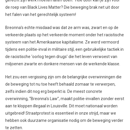
de roep van Black Lives Matter? Die beweging brak net uit door
het falen van het gerechtelijk systeem!
Breonna’s echte misdaad was dat ze arm was, zwart en op de
verkeerde plaats op het verkeerde moment onder het racistische
systeem van het Amerikaanse kapitalisme. Ze werd vermoord
tijdens een politie-inval in militaire stijl, een gebruikelijke tactiek in
de racistische ‘oorlog tegen drugs’ die het leven verwoest van
miljoenen zwarte en donkere mensen van de werkende klasse.
Het zou een vergissing zijn om de belangrijke overwinningen die
de beweging tot nu toe heeft behaald zomaar te verwerpen,
zelfs indien dit nog erg beperkt is. De meest concrete
overwinning, “Breonna’s Law”, maakt politie-invallen zonder eerst
aan te kloppen illegaal in Louisville. Dit moet nationaal worden
uitgebreid! Straatprotest is essentieel in onze strijd, maar we
hebben ook duurzame organisatie nodig om de beweging verder
te zetten.