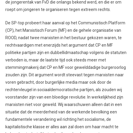
de jongerentak van FvD die onlangs bekend werd, en die er om
roept om jongeren te organiseren tegen extreem rechts.
De SP-top probeert haar aanval op het Communistisch Platform
(CP), het Marxistisch Forum (MF) en de gehele organisatie van
ROOD, nadat twee marxisten in het bestuur gekozen waren, te
rechtvaardigen met enerzijds het argument dat CP en MF
politieke partijen zijn en dubbellidmaatschap volgens de statuten
verboden is, maar de laatste tijd ook steeds meer met
stemmingmakerij dat CP en MF voor gewelddadige burgeroorlog
zouden zijn. Dit argument wordt steevast tegen marxisten naar
voren gebracht, door burgerlijke media maar ook door de
rechtervleugel in sociaaldemocratische partijen, als zouden wij
voorstander zijn van een bloedige revolutie. In werkelijkheid zijn
marxisten niet voor geweld. Wij waarschuwen alleen dat in een
situatie dat de meerderheid van de werkende bevolking een
fundamentele verandering wil richting het socialisme, de
kapitalistische klasse er alles aan zal doen om haar macht te