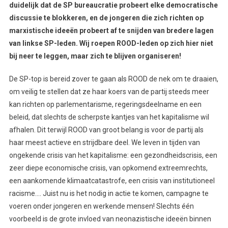
duidelijk dat de SP bureaucratie probeert elke democratische
discussie te blokkeren, en de jongeren die zich richten op
marxistische ideeën probeert af te snijden van bredere lagen
van linkse SP-leden. Wij roepen ROOD-leden op zich hier niet
bij neer te leggen, maar zich te blijven organiseren!
De SP-top is bereid zover te gaan als ROOD de nek om te draaien,
om veilig te stellen dat ze haar koers van de partij steeds meer
kan richten op parlementarisme, regeringsdeelname en een
beleid, dat slechts de scherpste kantjes van het kapitalisme wil
afhalen. Dit terwijl ROOD van groot belang is voor de partij als
haar meest actieve en strijdbare deel. We leven in tijden van
ongekende crisis van het kapitalisme: een gezondheidscrisis, een
zeer diepe economische crisis, van opkomend extreemrechts,
een aankomende klimaatcatastrofe, een crisis van institutioneel
racisme…. Juist nu is het nodig in actie te komen, campagne te
voeren onder jongeren en werkende mensen! Slechts één
voorbeeld is de grote invloed van neonazistische ideeën binnen