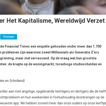
r Het Kapitalisme, Wereldwijd Verzet
Vooraan
ift de Financial Times een enquête gehouden onder meer dan 1.700
n problemen zijn waarmee zowel Millennials als Generatie Z’ers
grimmig, maar niet verrassend. Op de vraag wat hun grootste
nten: de krapte op de woningmarkt, torenhoge studieschulden en
ales en Schotland)
voller aan met angstige, opgebrande twintigers en dertigers die de helf
vochtprobleem en hun weekenden in foetushouding doorbrengen op de
 nieuwste app. We hebben zoveel meer dan onze ouders op onze leeftijd