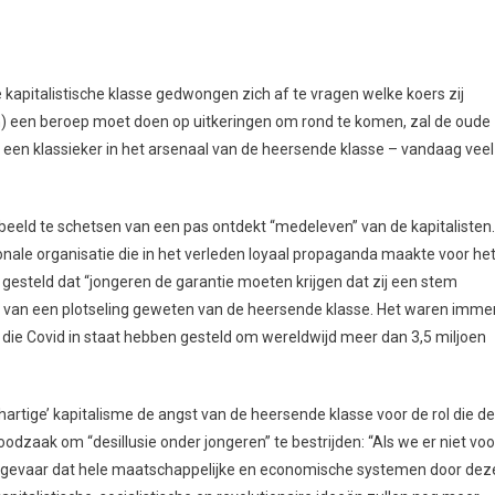
 kapitalistische klasse gedwongen zich af te vragen welke koers zij
) een beroep moet doen op uitkeringen om rond te komen, zal de oude
 – een klassieker in het arsenaal van de heersende klasse – vandaag veel
s beeld te schetsen van een pas ontdekt “medeleven” van de kapitalisten.
nale organisatie die in het verleden loyaal propaganda maakte voor he
t’ gesteld dat “jongeren de garantie moeten krijgen dat zij een stem
ken van een plotseling geweten van de heersende klasse. Het waren imme
 die Covid in staat hebben gesteld om wereldwijd meer dan 3,5 miljoen
artige’ kapitalisme de angst van de heersende klasse voor de rol die de
oodzaak om “desillusie onder jongeren” te bestrijden: “Als we er niet voo
 het gevaar dat hele maatschappelijke en economische systemen door dez