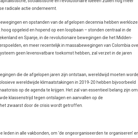
italistische, socialistische en revolutionaire ideeën zullen nog meer
se radicale actie onderneemt.
ssabewegingen en opstanden van de afgelopen decennia hebben werkloze
k hoog opgeleid en hopend op een loopbaan – stonden centraal in de
riekenland en Spanje, in de revolutionaire bewegingen die het Midden-
overspoelden, en meer recentelijk in massabewegingen van Colombia ove
 systeem geen levensvatbare toekomst hebben, zal verzet in de jaren
egingen die de afgelopen jaren zijn ontstaan, wereldwijd moeten word
osieve wereldwijde klimaatstakingen in 2019-20 hebben bijvoorbeeld
aatcrisis op de agenda te krijgen. Het zal van essentieel belang zijn om
wde klassenstrijd tegen ontslagen en aanvallen op de
t zwaarst door de crisis wordt getroffen.
e leden in alle vakbonden, om ‘de ongeorganiseerden te organiseren’ e