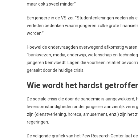
maar ook zoveel minder.”
Een jongere in de VS zei: “Studentenleningen voelen als e
verleden bedenken waarin jongeren zulke grote financiël
worden.”
Hoewel de ondervraagden overwegend afkomstig waren ui
“bankwezen, media, onderwijs, wetenschap en technologie”,
jongeren beïnvloedt. Lagen die voorheen relatief bevoorrec
geraakt door de huidige crisis.
Wie wordt het hardst getroffe
De sociale crisis die door de pandemie is aangewakkerd,
levensomstandigheden onder jongeren aanzienlijk vere
zijn (dienstverlening, horeca, amusement, enz.) zijn het 
regeringen.
De volgende grafiek van het Pew Research Center laat deze