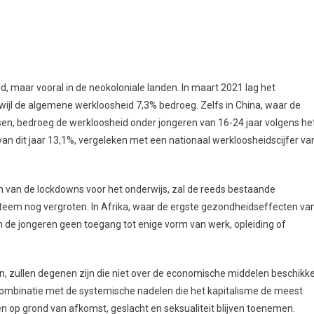
ld, maar vooral in de neokoloniale landen. In maart 2021 lag het
rwijl de algemene werkloosheid 7,3% bedroeg. Zelfs in China, waar de
sen, bedroeg de werkloosheid onder jongeren van 16-24 jaar volgens he
 van dit jaar 13,1%, vergeleken met een nationaal werkloosheidscijfer va
 van de lockdowns voor het onderwijs, zal de reeds bestaande
systeem nog vergroten. In Afrika, waar de ergste gezondheidseffecten va
n de jongeren geen toegang tot enige vorm van werk, opleiding of
, zullen degenen zijn die niet over de economische middelen beschikk
combinatie met de systemische nadelen die het kapitalisme de meest
en op grond van afkomst, geslacht en seksualiteit blijven toenemen.