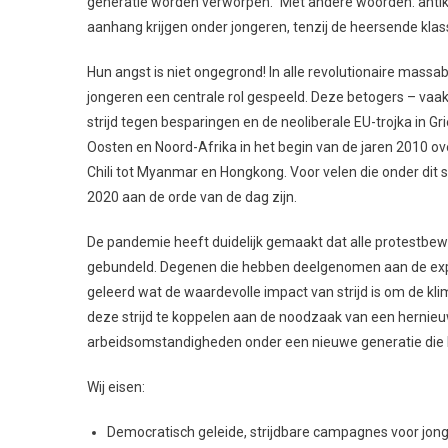
generatie worden verworpen.” Met andere woorden: antikap
aanhang krijgen onder jongeren, tenzij de heersende klas
Hun angst is niet ongegrond! In alle revolutionaire ma
jongeren een centrale rol gespeeld. Deze betogers – vaa
strijd tegen besparingen en de neoliberale EU-trojka in G
Oosten en Noord-Afrika in het begin van de jaren 2010 
Chili tot Myanmar en Hongkong. Voor velen die onder dit
2020 aan de orde van de dag zijn.
De pandemie heeft duidelijk gemaakt dat alle protestbew
gebundeld. Degenen die hebben deelgenomen aan de expl
geleerd wat de waardevolle impact van strijd is om de klim
deze strijd te koppelen aan de noodzaak van een hernieu
arbeidsomstandigheden onder een nieuwe generatie die he
Wij eisen:
Democratisch geleide, strijdbare campagnes voor jong