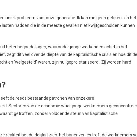
en uniek probleem voor onze generatie. Ik kan me geen gelijkenis in het
e lasten hadden die in de meeste gevallen niet kwijtgescholden kunnen
t beter begoede lagen, waaronder jonge werkenden actief in het
 zegt dit veel over de diepte van de kapitalistische crisis en hoe dit d
ht en ‘welgesteld’ waren, zijn nu ‘geproletariseerd’. Zij worden hard
n?
 heeft de reeds bestaande patronen van onzekere
rgerd. Sectoren van de economie waar jonge werknemers geconcentree
zwaarst getroffen, zonder voldoende steun van kapitalistische
 realiteit het duidelijkst zien: het banenverlies treft de werknemers v