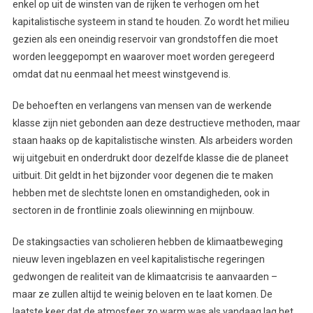
enkel op uit de winsten van de rijken te verhogen om het
kapitalistische systeem in stand te houden. Zo wordt het milieu
gezien als een oneindig reservoir van grondstoffen die moet
worden leeggepompt en waarover moet worden geregeerd
omdat dat nu eenmaal het meest winstgevend is.
De behoeften en verlangens van mensen van de werkende
klasse zijn niet gebonden aan deze destructieve methoden, maar
staan haaks op de kapitalistische winsten. Als arbeiders worden
wij uitgebuit en onderdrukt door dezelfde klasse die de planeet
uitbuit. Dit geldt in het bijzonder voor degenen die te maken
hebben met de slechtste lonen en omstandigheden, ook in
sectoren in de frontlinie zoals oliewinning en mijnbouw.
De stakingsacties van scholieren hebben de klimaatbeweging
nieuw leven ingeblazen en veel kapitalistische regeringen
gedwongen de realiteit van de klimaatcrisis te aanvaarden –
maar ze zullen altijd te weinig beloven en te laat komen. De
laatste keer dat de atmosfeer zo warm was als vandaag lag het