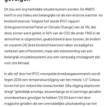
Dit zou een erg hachelijke situatie kunnen worden. De AMOC
heeft in ons milieu een belangrijke rol als een enorme warmte- en
koolstofreservoir. Volgens het zesde IPCC-rapport
(Intergovernmental Panel on Climate Change) van de VN, dat
deze zomer werd gelekt, is 56% van de CO2 die sinds 1960 in de
atmosfeer is uitgestoten, geabsorbeerd door bossen, de bodem
en oceanen.(4) Deze koolstofreservoirs raken verzadigd en
verliezen aan effectiviteit, maar een ineenstorting van een
belangrijk circulatiesysteem zou een rampzalig omslagpunt zijn
voor ons klimaat.
In alle vijf door het IPCC voorspelde broeikasgasscenario’s wordt
tegen 2030 een temperatuurstijging van ten minste 1,5° Celsius
boven het pre-industriële niveau bereikt. Elke stijging daarboven
dreigt “geleidelijk ernstige, eeuwenlange en in sommige gevallen
onomkeerbare gevolgen te hebben.”(5) Dit komt niet door
magische getallen die een onmiddellijke uitschakeling van het