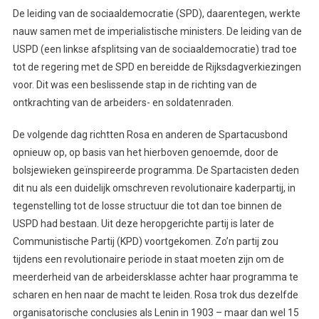
De leiding van de sociaaldemocratie (SPD), daarentegen, werkte
nauw samen met de imperialistische ministers. De leiding van de
USPD (een linkse afsplitsing van de sociaaldemocratie) trad toe
tot de regering met de SPD en bereidde de Rijksdagverkiezingen
voor. Dit was een beslissende stap in de richting van de
ontkrachting van de arbeiders- en soldatenraden.
De volgende dag richtten Rosa en anderen de Spartacusbond
opnieuw op, op basis van het hierboven genoemde, door de
bolsjewieken geïnspireerde programma. De Spartacisten deden
dit nu als een duidelijk omschreven revolutionaire kaderpartij, in
tegenstelling tot de losse structuur die tot dan toe binnen de
USPD had bestaan. Uit deze heropgerichte partij is later de
Communistische Partij (KPD) voortgekomen. Zo’n partij zou
tijdens een revolutionaire periode in staat moeten zijn om de
meerderheid van de arbeidersklasse achter haar programma te
scharen en hen naar de macht te leiden. Rosa trok dus dezelfde
organisatorische conclusies als Lenin in 1903 – maar dan wel 15