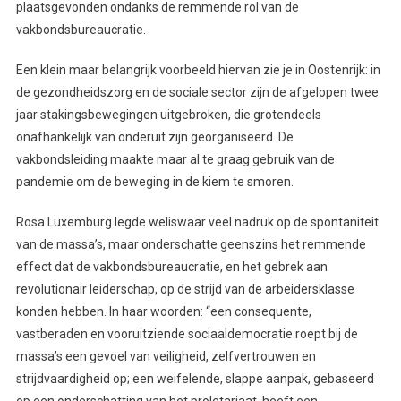
plaatsgevonden ondanks de remmende rol van de
vakbondsbureaucratie.
Een klein maar belangrijk voorbeeld hiervan zie je in Oostenrijk: in
de gezondheidszorg en de sociale sector zijn de afgelopen twee
jaar stakingsbewegingen uitgebroken, die grotendeels
onafhankelijk van onderuit zijn georganiseerd. De
vakbondsleiding maakte maar al te graag gebruik van de
pandemie om de beweging in de kiem te smoren.
Rosa Luxemburg legde weliswaar veel nadruk op de spontaniteit
van de massa’s, maar onderschatte geenszins het remmende
effect dat de vakbondsbureaucratie, en het gebrek aan
revolutionair leiderschap, op de strijd van de arbeidersklasse
konden hebben. In haar woorden: “een consequente,
vastberaden en vooruitziende sociaaldemocratie roept bij de
massa’s een gevoel van veiligheid, zelfvertrouwen en
strijdvaardigheid op; een weifelende, slappe aanpak, gebaseerd
op een onderschatting van het proletariaat, heeft een