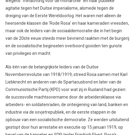
wegens “minachting voor de monarchie” en haar publieke
agitatie tegen het Duitse imperialisme, alsmede tegen de
dreiging van de Eerste Wereldoorlog. Het waren niet alleen de
heersende klassen die ‘Rode Rosa’ en haar kameraden vreesden,
maar ook de leiders van de sociaaldemocratie die in het begin
van de 20ste eeuw steeds meer bevriend raakten met de burgerij
en de socialistische beginselen overboord gooiden ten gunste
van privileges en macht.
Als één van de belangrijkste leiders van de Duitse
Novemberrevolutie van 1918/1919, streed Rosa samen met Karl
Liebknecht en anderen van de Spartacusbond en later van de
Communistische Partij (KPD) voor wat zij in Rusland had gezien:
de succesvolle machtsovername door de arbeidersklasse via
arbeiders- en soldatenraden, de onteigening van land, banken en
industrie via de sovjetrepubliek, en de eerste stappen in de
opbouw van een socialistische democratie. Ze werden uitsluitend
gestopt door hun arrestatie en executie op 15 januari 1919, op
bevel van de kanselier en SDP-leider Friedrich Ebert. Rosa’s