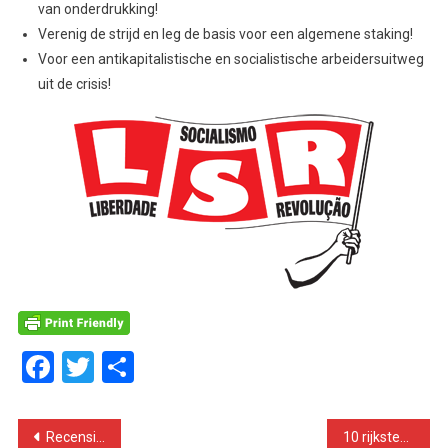
van onderdrukking!
Verenig de strijd en leg de basis voor een algemene staking!
Voor een antikapitalistische en socialistische arbeidersuitweg
uit de crisis!
Facebook
Twitter
Delen
Bericht
Recensie Dopesick: een blik op de psychopathie van het kapitalisme
10 rijksten 400 miljard rijker, armsten gaan er verder op achteruit