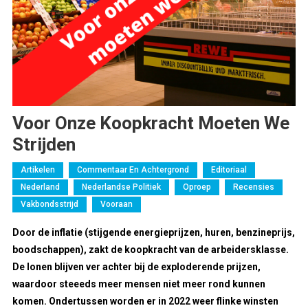
Voor Onze Koopkracht Moeten We
Strijden
Artikelen
Commentaar En Achtergrond
Editoriaal
Nederland
Nederlandse Politiek
Oproep
Recensies
Vakbondsstrijd
Vooraan
Door de inflatie
(
stijgende energieprijzen,
huren, benzineprijs,
boodschappen)
, zakt de koopkracht van de arbeidersklasse.
De lonen blijven ver achter bij de exploderende prijzen,
waardoor steeeds meer mensen niet meer rond kunnen
komen.
Ondertussen word
en
er in 2022 weer flinke winsten