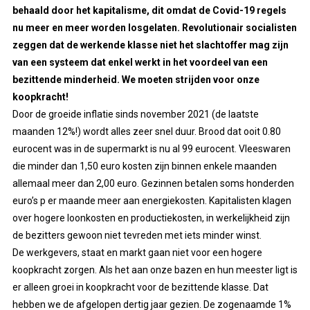
behaald door het kapitalisme, dit omdat de Covid-19 regels
nu meer en meer worden losgelaten. Revolutionair socialisten
zeggen dat de werkende klasse niet het slachtoffer mag zijn
van een systeem dat enkel werkt in het voordeel van een
bezittende minderheid.
We moeten strijden voor onze
koopkracht!
Door de groeide inflatie sinds november 2021
(de laatste
maanden 12%!)
wordt alles zeer snel duur. B
r
ood dat ooit 0.80
eurocent was in de supermarkt is nu al 99 eurocent. Vleeswaren
die minder dan 1,50 euro kosten zijn binnen enkele maanden
allemaal meer dan 2,00 euro.
Gezinnen betalen soms honderden
euro’s p er maande meer aan energiekosten.
Kapitalisten
klagen
over hogere loonkosten en productiekosten, in werkelijkheid zijn
de bezitters gewoon niet tevreden met iets minder winst.
De werkgevers, staat en
markt gaan niet voor een hogere
koopkracht zorgen. Als het aan onze bazen en hun meester ligt is
er alleen groei in koopkracht voor de bezittende klasse. Dat
hebben we de afgelopen dertig jaar gezien. De zogenaamde 1%