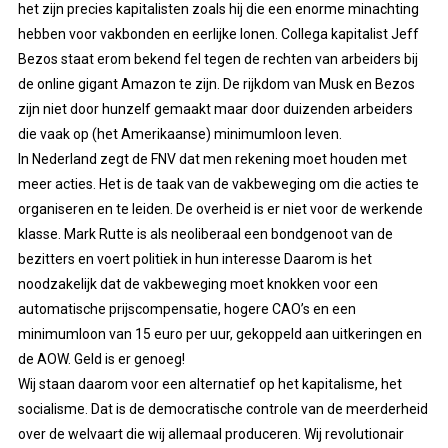
het zijn precies kapitalisten zoals hij die een enorme minachting
hebben voor vakbonden en eerlijke lonen. Collega kapitalist Jeff
Bezos staat erom bekend fel tegen de rechten van arbeiders bij
de online gigant Amazon te zijn.
De rijkdom van Musk en Bezos
zijn niet door hunzelf gemaakt maar door duizenden arbeiders
die vaak op (het Amerikaanse) minimumloon leven.
In Nederland zegt de FNV dat men rekening moet houden met
meer acties. Het is de taak van de vakbeweging om die acties te
organiseren en te leiden. De overheid is er niet voor de werkende
klasse. Mark Rutte is als neoliberaal een bondgenoot van de
bezitters en voert politiek in hun interesse Daarom is het
noodzakelijk dat de vakbeweging moet knokken voor een
automatische prijscompensatie, hogere CAO’s en een
minimumloon van 15 euro per uur, gekoppeld aan uitkeringen en
de
AOW.
Geld is er genoeg!
Wij staan daarom voor een
alternatief op het kapitalisme, het
socialisme.
Dat is de
democratische controle van de meerderheid
over de welvaart die wij allemaal produceren.
Wij revolutionair