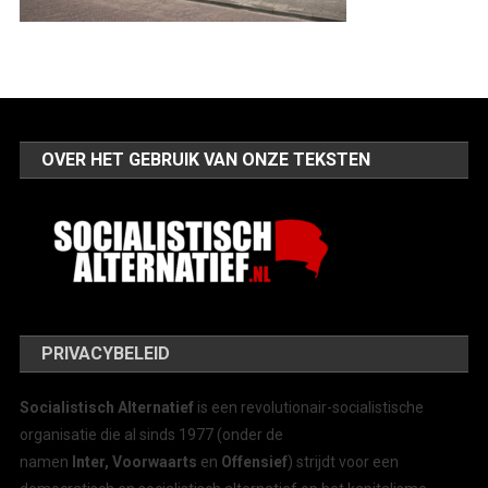
OVER HET GEBRUIK VAN ONZE TEKSTEN
PRIVACYBELEID
Socialistisch Alternatief
is een revolutionair-socialistische
organisatie die al sinds 1977 (onder de
namen
Inter, Voorwaarts
en
Offensief
) strijdt voor een