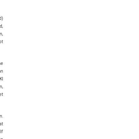
d)
d,
n,
ot
he
an
KI
n,
et
n.
at
lf