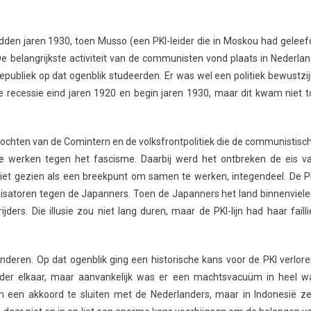
 midden jaren 1930, toen Musso (een PKI-leider die in Moskou had geleef
De belangrijkste activiteit van de communisten vond plaats in Nederlan
publiek op dat ogenblik studeerden. Er was wel een politiek bewustzij
recessie eind jaren 1920 en begin jaren 1930, maar dit kwam niet t
ochten van de Comintern en de volksfrontpolitiek die de communistisc
e werken tegen het fascisme. Daarbij werd het ontbreken de eis v
 niet gezien als een breekpunt om samen te werken, integendeel. De P
nisatoren tegen de Japanners. Toen de Japanners het land binnenviele
ders. Die illusie zou niet lang duren, maar de PKI-lijn had haar failli
anderen. Op dat ogenblik ging een historische kans voor de PKI verlore
der elkaar, maar aanvankelijk was er een machtsvacuüm in heel w
m een akkoord te sluiten met de Nederlanders, maar in Indonesië ze