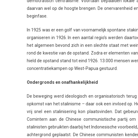
democratisch centralisme. Voortaan bepaalden lokale 
daarvan wel op de hoogte brengen. De onervarenheid en a
beginfase.
In 1925 was er een golf van voornamelijk spontane staki
organiseren in 1926. In een aantal regio’s werden daa
het algemeen bevond zich in een slechte staat met wein
rond de kwestie van de opstand. Zodra er elementen van 
hield de opstand stand tot eind 1926. 13.000 mensen we
concentratiekampen op West-Papua gestuurd.
Ondergronds en onafhankelijkheid
De beweging werd ideologisch en organisatorisch terug
opkomst van het stalinisme – daar ook een invloed op. He
vrij snel een stalinisering kon plaatsvinden. Dat ge
Comintern aan de Chinese communistische partij om
stalinisten gebruikten daarbij het Indonesische voorbee
achtergrond geplaatst. De Chinese communisten kenden