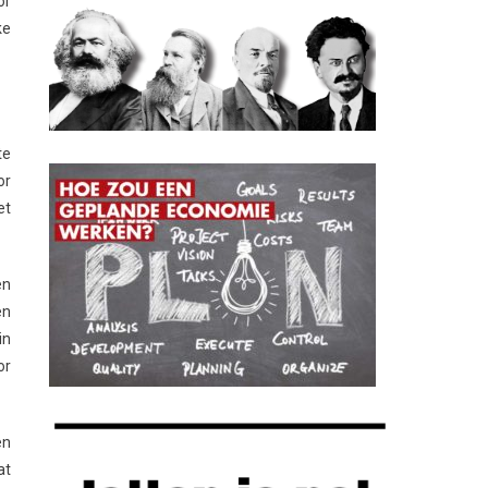
or
ke
te
or
et
en
en
in
or
en
at