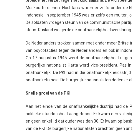
broeide het verzet tegen het kolonialisme. De PKI speeld
Moskou te dienen. Nochtans waren er zelfs onder de N
Indonesië. In september 1945 was er zelfs een muiterij 
De soldaten vroegen steun van de communistische partij, 
steun. Rusland weigerde de onafhankelijkheidsverklaring 
De Nederlanders trokken samen met onder meer Britse tro
van boycotacties tegen de Nederlanders en ook in Indone
Op 17 augustus 1945 werd de onafhankelijkheid uitgero
burgerlijke nationalist Hatta werd vice-president. Pas
onafhankelijk. De PKI had in die onafhankelijkheidsstr
onafhankelijkheid. De burgerlijke nationalisten deden er 
Snelle groei van de PKI
Aan het einde van de onafhankelijkheidsstrijd had de PK
politieke stuurloosheid aangetoond. Er kwam een volledig
en geen enkel lid dat ouder was dan 30. Er kwam op basis 
van de PKI. De burgerlijke nationalisten brachten geen 