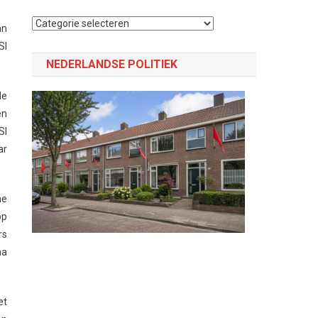
Selecteer
an
een
SI
categorie
NEDERLANDSE POLITIEK
de
en
SI
ar
he
op
rs
ma
et