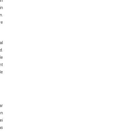
an
in
n.
re
al
d.
de
ht
de
ar
en
ei
as