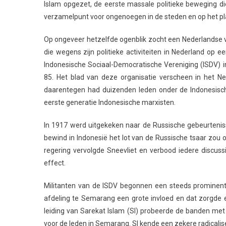
Islam opgezet, de eerste massale politieke beweging di
verzamelpunt voor ongenoegen in de steden en op het pl
Op ongeveer hetzelfde ogenblik zocht een Nederlandse va
die wegens zijn politieke activiteiten in Nederland op e
Indonesische Sociaal-Democratische Vereniging (ISDV) in
85. Het blad van deze organisatie verscheen in het N
daarentegen had duizenden leden onder de Indonesische
eerste generatie Indonesische marxisten.
In 1917 werd uitgekeken naar de Russische gebeurteniss
bewind in Indonesië het lot van de Russische tsaar zou 
regering vervolgde Sneevliet en verbood iedere discus
effect.
Militanten van de ISDV begonnen een steeds prominente
afdeling te Semarang een grote invloed en dat zorgde e
leiding van Sarekat Islam (SI) probeerde de banden met
voor de leden in Semarang. SI kende een zekere radicaliser