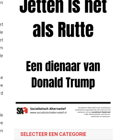
en
et
de
et
am
de
se
De
rd
de
De
en
SELECTEER EEN CATEGORIE