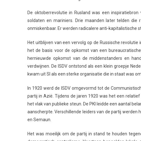
De oktoberrevolutie in Rusland was een inspiratiebro
soldaten en mariniers. Drie maanden later telden die
onmiskenbaar. Er werden radicalere anti-kapitalistische
Het uitblijven van een vervolg op de Russische revolutie
het de basis voor de opkomst van een bureaucratische 
hernieuwde opkomst van de middenstanders en handela
verdwijnen. De ISDV ontstond als een klein groepje Nede
kwam uit SI als een sterke organisatie die in staat was om
In 1920 werd de ISDV omgevormd tot de Communistische 
partij in Azië. Tijdens de jaren 1920 was het een relatief 
het vlak van publieke steun. De PKI leidde een aantal bel
aanscherpte. Verschillende leiders van de partij werden
en Semaun.
Het was moeilijk om de partij in stand te houden tege