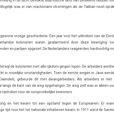
teling in dit dicht bevolkte islamitische land niet betekend hebben vo
ogelijk was er van reactionaire stromingen als de Taliban nooit spra
ewone vroege geschiedenis. Een jaar voor het uitbreken van de Eers
erlandse kolonisten waren gealarmeerd door deze beweging vo
bonden en partijen opgezet. De Nederlanders reageerden hardvochtig m
erwijl de kolonisten met alle rijkdom gingen lopen. De arbeiders werkt
werkt in moeilijke omstandigheden. Toen de eerste wegen in Java werd
aendels, gebeurde dit met dwangarbeiders. Als arbeiders er niet 
ze langs de kant van de weg opgehangen. De weg zelf was er alleen vo
 rijstroken voor de oorspronkelijke bewoners.
lking en het kwam tot een opstand tegen de Europeanen. Er war
e tijd voor het tot nationale initiatieven kwam. In 1911 werd de Sarek