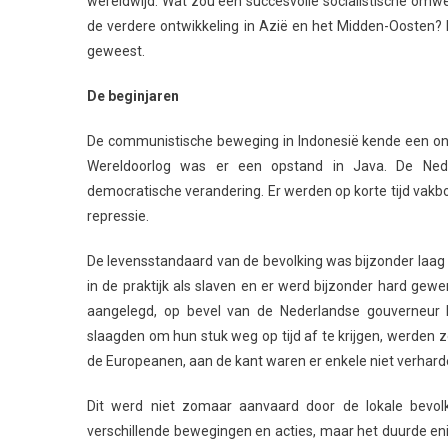
wereldwijd. Wat zou een succesvolle socialistische omwen
de verdere ontwikkeling in Azië en het Midden-Oosten? M
geweest.
De beginjaren
De communistische beweging in Indonesië kende een ong
Wereldoorlog was er een opstand in Java. De Ned
democratische verandering. Er werden op korte tijd vak
repressie.
De levensstandaard van de bevolking was bijzonder laag t
in de praktijk als slaven en er werd bijzonder hard ge
aangelegd, op bevel van de Nederlandse gouverneur D
slaagden om hun stuk weg op tijd af te krijgen, werden 
de Europeanen, aan de kant waren er enkele niet verharde
Dit werd niet zomaar aanvaard door de lokale bevo
verschillende bewegingen en acties, maar het duurde enig