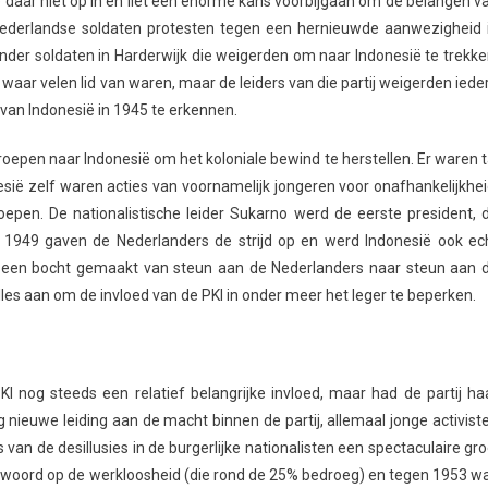
e daar niet op in en liet een enorme kans voorbijgaan om de belangen v
ederlandse soldaten protesten tegen een hernieuwde aanwezigheid 
onder soldaten in Harderwijk die weigerden om naar Indonesië te trekke
waar velen lid van waren, maar de leiders van die partij weigerden iede
van Indonesië in 1945 te erkennen.
epen naar Indonesië om het koloniale bewind te herstellen. Er waren t
sië zelf waren acties van voornamelijk jongeren voor onafhankelijkhei
epen. De nationalistische leider Sukarno werd de eerste president, 
 in 1949 gaven de Nederlanders de strijd op en werd Indonesië ook ec
ijd een bocht gemaakt van steun aan de Nederlanders naar steun aan 
alles aan om de invloed van de PKI in onder meer het leger te beperken.
I nog steeds een relatief belangrijke invloed, maar had de partij ha
 nieuwe leiding aan de macht binnen de partij, allemaal jonge activist
van de desillusies in de burgerlijke nationalisten een spectaculaire gro
antwoord op de werkloosheid (die rond de 25% bedroeg) en tegen 1953 w