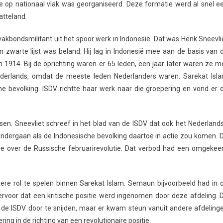
e op nationaal vlak was georganiseerd. Deze formatie werd al snel e
atteland.
kbondsmilitant uit het spoor werk in Indonesië. Dat was Henk Sneevli
en zwarte lijst was beland. Hij lag in Indonesië mee aan de basis van 
 1914. Bij de oprichting waren er 65 leden, een jaar later waren ze m
ederlands, omdat de meeste leden Nederlanders waren. Sarekat Isl
 bevolking. ISDV richtte haar werk naar die groepering en vond er 
en. Sneevliet schreef in het blad van de ISDV dat ook het Nederland
ondergaan als de Indonesische bevolking daartoe in actie zou komen. 
sie over de Russische februarirevolutie. Dat verbod had een omgekee
re rol te spelen binnen Sarekat Islam. Semaun bijvoorbeeld had in 
rvoor dat een kritische positie werd ingenomen door deze afdeling. 
 de ISDV door te snijden, maar er kwam steun vanuit andere afdeling
ing in de richting van een revolutionaire positie.