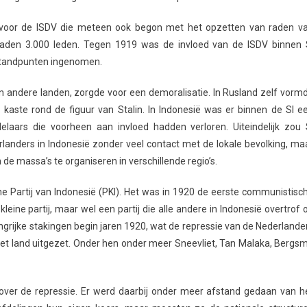
n voor de ISDV die meteen ook begon met het opzetten van raden v
 raden 3.000 leden. Tegen 1919 was de invloed van de ISDV binnen 
 standpunten ingenomen.
 in andere landen, zorgde voor een demoralisatie. In Rusland zelf vorm
kaste rond de figuur van Stalin. In Indonesië was er binnen de SI e
ars die voorheen aan invloed hadden verloren. Uiteindelijk zou 
rlanders in Indonesië zonder veel contact met de lokale bevolking, ma
 de massa’s te organiseren in verschillende regio’s.
Partij van Indonesië (PKI). Het was in 1920 de eerste communistisc
kleine partij, maar wel een partij die alle andere in Indonesië overtrof 
angrijke stakingen begin jaren 1920, wat de repressie van de Nederlande
 het land uitgezet. Onder hen onder meer Sneevliet, Tan Malaka, Bergs
nover de repressie. Er werd daarbij onder meer afstand gedaan van h