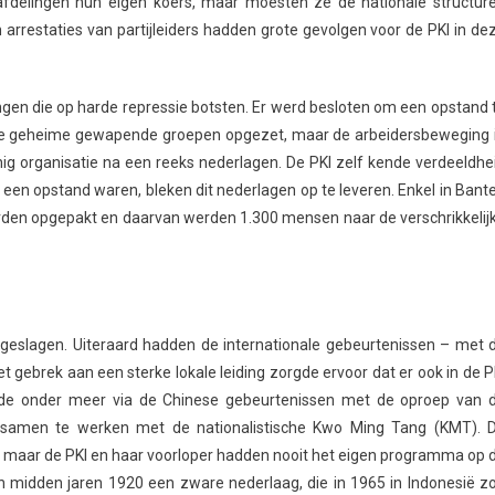
afdelingen hun eigen koers, maar moesten ze de nationale structur
rrestaties van partijleiders hadden grote gevolgen voor de PKI in de
ngen die op harde repressie botsten. Er werd besloten om een opstand 
rtoe geheime gewapende groepen opgezet, maar de arbeidersbeweging 
ig organisatie na een reeks nederlagen. De PKI zelf kende verdeeldhe
een opstand waren, bleken dit nederlagen op te leveren. Enkel in Bant
rden opgepakt en daarvan werden 1.300 mensen naar de verschrikkelij
 geslagen. Uiteraard hadden de internationale gebeurtenissen – met 
t gebrek aan een sterke lokale leiding zorgde ervoor dat er ook in de P
beurde onder meer via de Chinese gebeurtenissen met de oproep van 
 samen te werken met de nationalistische Kwo Ming Tang (KMT). 
ld, maar de PKI en haar voorloper hadden nooit het eigen programma op 
 midden jaren 1920 een zware nederlaag, die in 1965 in Indonesië z