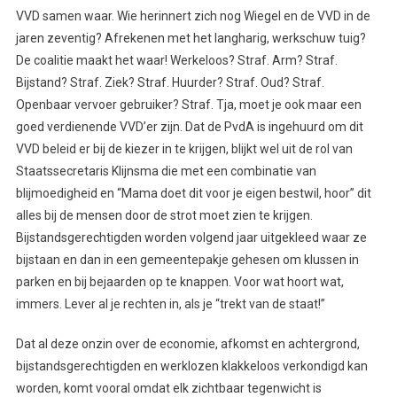
VVD samen waar. Wie herinnert zich nog Wiegel en de VVD in de
jaren zeventig? Afrekenen met het langharig, werkschuw tuig?
De coalitie maakt het waar! Werkeloos? Straf. Arm? Straf.
Bijstand? Straf. Ziek? Straf. Huurder? Straf. Oud? Straf.
Openbaar vervoer gebruiker? Straf. Tja, moet je ook maar een
goed verdienende VVD’er zijn. Dat de PvdA is ingehuurd om dit
VVD beleid er bij de kiezer in te krijgen, blijkt wel uit de rol van
Staatssecretaris Klijnsma die met een combinatie van
blijmoedigheid en “Mama doet dit voor je eigen bestwil, hoor” dit
alles bij de mensen door de strot moet zien te krijgen.
Bijstandsgerechtigden worden volgend jaar uitgekleed waar ze
bijstaan en dan in een gemeentepakje gehesen om klussen in
parken en bij bejaarden op te knappen. Voor wat hoort wat,
immers. Lever al je rechten in, als je “trekt van de staat!”
Dat al deze onzin over de economie, afkomst en achtergrond,
bijstandsgerechtigden en werklozen klakkeloos verkondigd kan
worden, komt vooral omdat elk zichtbaar tegenwicht is