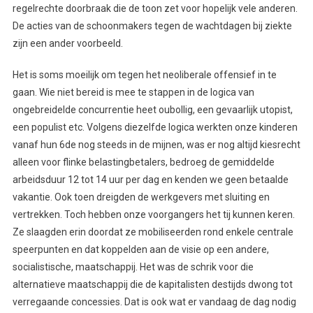
regelrechte doorbraak die de toon zet voor hopelijk vele anderen.
De acties van de schoonmakers tegen de wachtdagen bij ziekte
zijn een ander voorbeeld.
Het is soms moeilijk om tegen het neoliberale offensief in te
gaan. Wie niet bereid is mee te stappen in de logica van
ongebreidelde concurrentie heet oubollig, een gevaarlijk utopist,
een populist etc. Volgens diezelfde logica werkten onze kinderen
vanaf hun 6de nog steeds in de mijnen, was er nog altijd kiesrecht
alleen voor flinke belastingbetalers, bedroeg de gemiddelde
arbeidsduur 12 tot 14 uur per dag en kenden we geen betaalde
vakantie. Ook toen dreigden de werkgevers met sluiting en
vertrekken. Toch hebben onze voorgangers het tij kunnen keren.
Ze slaagden erin doordat ze mobiliseerden rond enkele centrale
speerpunten en dat koppelden aan de visie op een andere,
socialistische, maatschappij. Het was de schrik voor die
alternatieve maatschappij die de kapitalisten destijds dwong tot
verregaande concessies. Dat is ook wat er vandaag de dag nodig