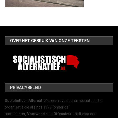
OVER HET GEBRUIK VAN ONZE TEKSTEN
PRIVACYBELEID
Socialistisch Alternatief
is een revolutionair-socialistische
organisatie die al sinds 1977 (onder de
namen
Inter, Voorwaarts
en
Offensief
) strijdt voor een