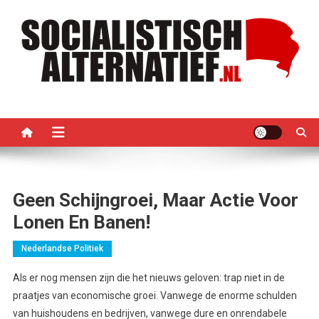
Ga
naar
de
inhoud
Socialistisch Alternatief –
Nederlandse sectie van het PRMI
PRMI
Geen Schijngroei, Maar Actie Voor
Lonen En Banen!
Nederlandse Politiek
Als er nog mensen zijn die het nieuws geloven: trap niet in de
praatjes van economische groei. Vanwege de enorme schulden
van huishoudens en bedrijven, vanwege dure en onrendabele