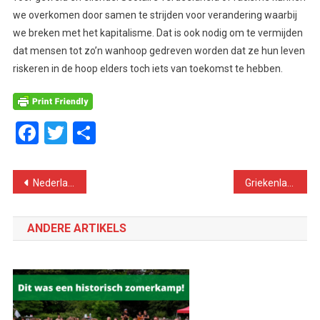
we overkomen door samen te strijden voor verandering waarbij
we breken met het kapitalisme. Dat is ook nodig om te vermijden
dat mensen tot zo’n wanhoop gedreven worden dat ze hun leven
riskeren in de hoop elders toch iets van toekomst te hebben.
Facebook
Twitter
Delen
Bericht
Nederland. Hoe strijden tegen schijnzelfstandigheid?
Griekenland: falen Tsipras en Syriza maakt tijdelijke overwinning Europese bezuinigingsmaffia mogelijk
navigatie
ANDERE ARTIKELS