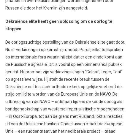
plaatsen in overheidsinstellingen worden ingenomen door
Russen die door het Kremlin zijn aangesteld.
Oekraïense elite heeft geen oplossing om de oorlog te
stoppen
De oorlogszuchtige opstelling van de Oekraïense elite gaat door.
Nu er verkiezingen op komst zijn, houdt Porosjenko toespraken
op internationale fora waarin hij eist dat er een einde komt aan
de Russische agressie. Dit is vooral op een binnenlands publiek
gericht. Hij promoot zijn verkiezingsslogan “Geloof, Leger, Taal”
op agressieve wijze. Hij stelt de recente breuk tussen de
Oekraïense en Russisch-orthodoxe kerk op gelijke voet met de
strijd om lid te worden van de Europese Unie en de NAVO. De
uitbreiding van de NAVO – ontstaan tijdens de koude oorlog als
bondgenootschap van westerse imperialistische mogendheden
– in Oost-Europa, tot aan de grens met Rusland, lokt al reacties
uit van de Russische haviken. Ondertussen maakt de Europese
Unie – een ruggengraat van het neoliberale project – graag