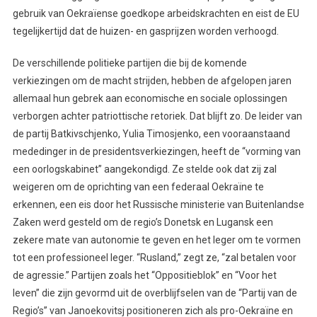
gebruik van Oekraïense goedkope arbeidskrachten en eist de EU
tegelijkertijd dat de huizen- en gasprijzen worden verhoogd.
De verschillende politieke partijen die bij de komende
verkiezingen om de macht strijden, hebben de afgelopen jaren
allemaal hun gebrek aan economische en sociale oplossingen
verborgen achter patriottische retoriek. Dat blijft zo. De leider van
de partij Batkivschjenko, Yulia Timosjenko, een vooraanstaand
mededinger in de presidentsverkiezingen, heeft de “vorming van
een oorlogskabinet” aangekondigd. Ze stelde ook dat zij zal
weigeren om de oprichting van een federaal Oekraïne te
erkennen, een eis door het Russische ministerie van Buitenlandse
Zaken werd gesteld om de regio’s Donetsk en Lugansk een
zekere mate van autonomie te geven en het leger om te vormen
tot een professioneel leger. “Rusland,” zegt ze, “zal betalen voor
de agressie.” Partijen zoals het “Oppositieblok” en “Voor het
leven” die zijn gevormd uit de overblijfselen van de “Partij van de
Regio’s” van Janoekovitsj positioneren zich als pro-Oekraïne en