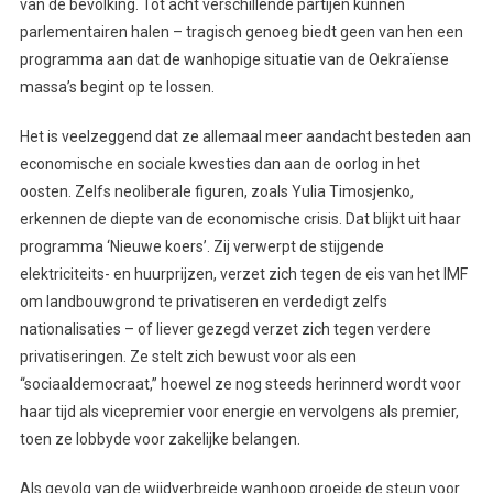
van de bevolking. Tot acht verschillende partijen kunnen
parlementairen halen – tragisch genoeg biedt geen van hen een
programma aan dat de wanhopige situatie van de Oekraïense
massa’s begint op te lossen.
Het is veelzeggend dat ze allemaal meer aandacht besteden aan
economische en sociale kwesties dan aan de oorlog in het
oosten. Zelfs neoliberale figuren, zoals Yulia Timosjenko,
erkennen de diepte van de economische crisis. Dat blijkt uit haar
programma ‘Nieuwe koers’. Zij verwerpt de stijgende
elektriciteits- en huurprijzen, verzet zich tegen de eis van het IMF
om landbouwgrond te privatiseren en verdedigt zelfs
nationalisaties – of liever gezegd verzet zich tegen verdere
privatiseringen. Ze stelt zich bewust voor als een
“sociaaldemocraat,” hoewel ze nog steeds herinnerd wordt voor
haar tijd als vicepremier voor energie en vervolgens als premier,
toen ze lobbyde voor zakelijke belangen.
Als gevolg van de wijdverbreide wanhoop groeide de steun voor