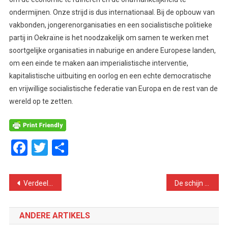
ondermijnen. Onze strijd is dus internationaal. Bij de opbouw van
vakbonden, jongerenorganisaties en een socialistische politieke
partij in Oekraïne is het noodzakelijk om samen te werken met
soortgelijke organisaties in naburige en andere Europese landen,
om een einde te maken aan imperialistische interventie,
kapitalistische uitbuiting en oorlog en een echte democratische
en vrijwillige socialistische federatie van Europa en de rest van de
wereld op te zetten.
Facebook
Twitter
Delen
Bericht
Verdeeldheid binnen de SP. Voor een echte socialistische visie op het vluchtelingenvraagstuk!
De schijn van terrorisme
navigatie
ANDERE ARTIKELS