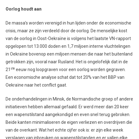
Oorlog houdt aan
De massa’s worden verenigd in hun lijden onder de economische
crisis, maar ze zijn verdeeld door de oorlog. De menselijke kost
van de oorlog in Oost-Oekraïne is volgens het laatste VN-rapport
opgelopen tot 13.000 doden en 1,7 miljoen interne vluchtelingen
in Oekraïne bovenop een miljoen mensen die naar het buitenland
getrokken zijn, vooral naar Rusland. Het is ongelofelijk dat in de
ste
21
eeuw nog loopgraven voor een oorlog worden gegraven.
Een economische analyse schat dat tot 20% van het BBP van
Oekraïne naar het conflict gaat.
De onderhandelingen in Minsk, de Normandische groep of andere
initiatieven hebben allemaal gefaald. Er werd meer dan 20 keer
een wapenstilstand aangekondigd en even snel terug gebroken.
Beide kanten minimaliseren de eigen verliezen en overdrijven die
van de overkant. Wat het echte cijfer ook is: er zijn elke week
verslagen van inbreuken op wapenstilstanden en er vallen elke