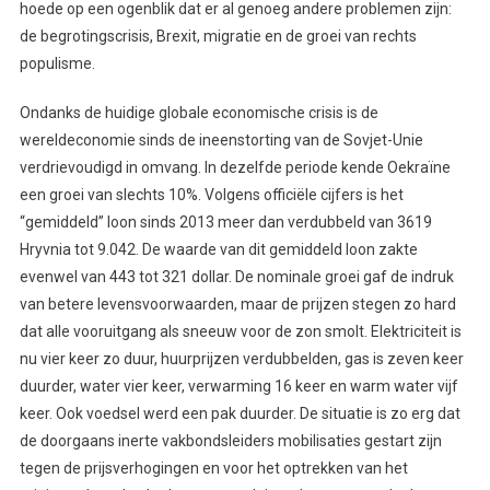
hoede op een ogenblik dat er al genoeg andere problemen zijn:
de begrotingscrisis, Brexit, migratie en de groei van rechts
populisme.
Ondanks de huidige globale economische crisis is de
wereldeconomie sinds de ineenstorting van de Sovjet-Unie
verdrievoudigd in omvang. In dezelfde periode kende Oekraïne
een groei van slechts 10%. Volgens officiële cijfers is het
“gemiddeld” loon sinds 2013 meer dan verdubbeld van 3619
Hryvnia tot 9.042. De waarde van dit gemiddeld loon zakte
evenwel van 443 tot 321 dollar. De nominale groei gaf de indruk
van betere levensvoorwaarden, maar de prijzen stegen zo hard
dat alle vooruitgang als sneeuw voor de zon smolt. Elektriciteit is
nu vier keer zo duur, huurprijzen verdubbelden, gas is zeven keer
duurder, water vier keer, verwarming 16 keer en warm water vijf
keer. Ook voedsel werd een pak duurder. De situatie is zo erg dat
de doorgaans inerte vakbondsleiders mobilisaties gestart zijn
tegen de prijsverhogingen en voor het optrekken van het