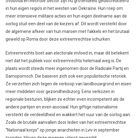
Svoboda en Rechtse Sector zijn nu grotendeels gediscrediteerd
in hun eigen regio’s in het westen van Oekraïne. Hun roep om
meer intensieve militaire acties en hun eigen deelname aan de
oorlog stuit een deel van de kiezers af. Dit wordt versterkt door
de algemene afkeer van hun marsen met fakkels en het brutaal
geweld op Roma door deze extreemrechtse schurken.
Extreemrechts boet aan electorale invloed in, maar dit betekent
niet dat het publiek voor extreemrechts helemaal weg is. De
plaats wordt steeds meer ingenomen door de Radicale Partij en
Samopomoch. Die baseren zich ook een populistische retoriek.
Ze verzetten zich tegen de verkoop van landbouwgrond en eisen
meer middelen voor gezondheidszorg. Eens verkozen in
regionale besturen, blijken ze echter even incompetent als de
andere partijen en even asociaal. Hun giftige nationalisme
versterkt de verdeeldheid en wakkert het vuur van de oorlog aan.
Zoals de brutale aanvallen door leden van het extreemrechtse
“Nationaal korps” op jonge anarchisten in Lviv in september
toonden, blijven deze groepen uiterst gevaarlijk.