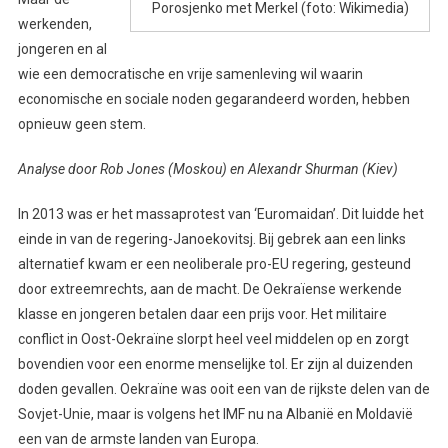
Porosjenko met Merkel (foto: Wikimedia)
werkenden,
jongeren en al
wie een democratische en vrije samenleving wil waarin
economische en sociale noden gegarandeerd worden, hebben
opnieuw geen stem.
Analyse door Rob Jones (Moskou) en Alexandr Shurman (Kiev)
In 2013 was er het massaprotest van ‘Euromaidan’. Dit luidde het
einde in van de regering-Janoekovitsj. Bij gebrek aan een links
alternatief kwam er een neoliberale pro-EU regering, gesteund
door extreemrechts, aan de macht. De Oekraïense werkende
klasse en jongeren betalen daar een prijs voor. Het militaire
conflict in Oost-Oekraïne slorpt heel veel middelen op en zorgt
bovendien voor een enorme menselijke tol. Er zijn al duizenden
doden gevallen. Oekraïne was ooit een van de rijkste delen van de
Sovjet-Unie, maar is volgens het IMF nu na Albanië en Moldavië
een van de armste landen van Europa.