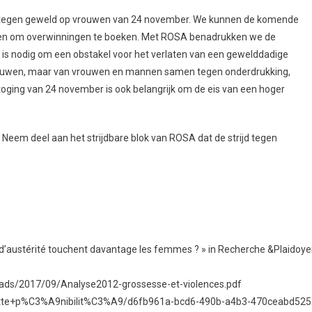
g tegen geweld op vrouwen van 24 november. We kunnen de komende
den om overwinningen te boeken. Met ROSA benadrukken we de
at is nodig om een obstakel voor het verlaten van een gewelddadige
n vrouwen, maar van vrouwen en mannen samen tegen onderdrukking,
oging van 24 november is ook belangrijk om de eis van een hoger
Neem deel aan het strijdbare blok van ROSA dat de strijd tegen
 d’austérité touchent davantage les femmes ? » in Recherche &Plaidoyer
ds/2017/09/Analyse2012-grossesse-et-violences.pdf
ette+p%C3%A9nibilit%C3%A9/d6fb961a-bcd6-490b-a4b3-470ceabd525