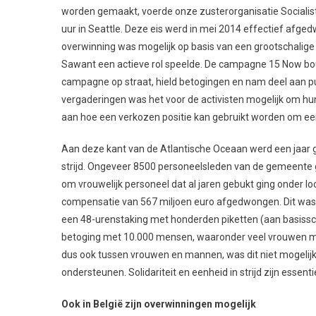
worden gemaakt, voerde onze zusterorganisatie Socialis
uur in Seattle. Deze eis werd in mei 2014 effectief afg
overwinning was mogelijk op basis van een grootschalige
Sawant een actieve rol speelde. De campagne 15 Now bou
campagne op straat, hield betogingen en nam deel aan 
vergaderingen was het voor de activisten mogelijk om hun
aan hoe een verkozen positie kan gebruikt worden om ee
Aan deze kant van de Atlantische Oceaan werd een jaar 
strijd. Ongeveer 8500 personeelsleden van de gemeente gi
om vrouwelijk personeel dat al jaren gebukt ging onder loo
compensatie van 567 miljoen euro afgedwongen. Dit was 
een 48-urenstaking met honderden piketten (aan basiss
betoging met 10.000 mensen, waaronder veel vrouwen maar 
dus ook tussen vrouwen en mannen, was dit niet mogelijk 
ondersteunen. Solidariteit en eenheid in strijd zijn essen
Ook in België zijn overwinningen mogelijk