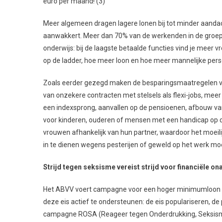
euro per maand! (3)
Meer algemeen dragen lagere lonen bij tot minder aandac
aanwakkert. Meer dan 70% van de werkenden in de groep v
onderwijs: bij de laagste betaalde functies vind je meer 
op de ladder, hoe meer loon en hoe meer mannelijke per
Zoals eerder gezegd maken de besparingsmaatregelen van 
van onzekere contracten met stelsels als flexi-jobs, mee
een indexsprong, aanvallen op de pensioenen, afbouw va
voor kinderen, ouderen of mensen met een handicap op d
vrouwen afhankelijk van hun partner, waardoor het moeili
in te dienen wegens pesterijen of geweld op het werk moei
Strijd tegen seksisme vereist strijd voor financiële on
Het ABVV voert campagne voor een hoger minimumloon van
deze eis actief te ondersteunen: de eis populariseren, de 
campagne ROSA (Reageer tegen Onderdrukking, Seksisme e