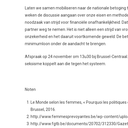
Laten we samen mobiliseren naar de nationale betogin
weken de discussie aangaan over onze eisen en metho
noodzaak van strijd voor financiële onafhankelijkheid. D
partner weg te nemen. Het is niet alleen een strijd va
onzekerheid en het daaruit voortkomende geweld. De bet
minimumloon onder de aandacht te brengen.
Afspraak op 24 november om 13u30 bij Brussel-Centraal. 
seksisme koppelt aan die tegen het systeem.
Noten
Le Monde selon les femmes, « Pourquoi les politiques
Brussel, 2016.
http://www.femmesprevoyantes.be/wp-content/uploa
http://www.fgtb.be/documents/20702/312330/Gaz