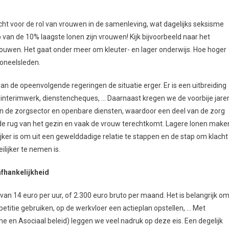
ht voor de rol van vrouwen in de samenleving, wat dagelijks seksisme
an de 10% laagste lonen zijn vrouwen! Kijk bijvoorbeeld naar het
vrouwen. Het gaat onder meer om kleuter- en lager onderwijs. Hoe hoger
soneelsleden.
de opeenvolgende regeringen de situatie erger. Er is een uitbreiding
r interimwerk, dienstencheques, … Daarnaast kregen we de voorbije jare
n de zorgsector en openbare diensten, waardoor een deel van de zorg
e rug van het gezin en vaak de vrouw terechtkomt. Lagere lonen make
jker is om uit een gewelddadige relatie te stappen en de stap om klacht
lijker te nemen is.
afhankelijkheid
 14 euro per uur, of 2.300 euro bruto per maand. Het is belangrijk o
petitie gebruiken, op de werkvloer een actieplan opstellen, … Met
n Asociaal beleid) leggen we veel nadruk op deze eis. Een degelijk