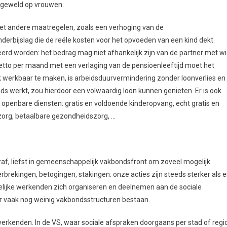
n geweld op vrouwen.
t andere maatregelen, zoals een verhoging van de
erbijslag die de reële kosten voor het opvoeden van een kind dekt.
eerd worden: het bedrag mag niet afhankelijk zijn van de partner met w
tto per maand met een verlaging van de pensioenleeftijd moet het
 werkbaar te maken, is arbeidsduurvermindering zonder loonverlies en
s werkt, zou hierdoor een volwaardig loon kunnen genieten. Er is ook
 openbare diensten: gratis en voldoende kinderopvang, echt gratis en
zorg, betaalbare gezondheidszorg, …
 liefst in gemeenschappelijk vakbondsfront om zoveel mogelijk
rekingen, betogingen, stakingen: onze acties zijn steeds sterker als e
uwelijke werkenden zich organiseren en deelnemen aan de sociale
er vaak nog weinig vakbondsstructuren bestaan.
werkenden. In de VS, waar sociale afspraken doorgaans per stad of regi