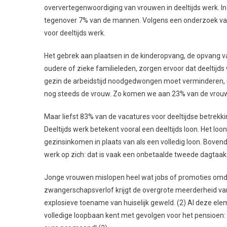
oververtegenwoordiging van vrouwen in deeltijds werk. In
tegenover 7% van de mannen. Volgens een onderzoek van
voor deeltijds werk.
Het gebrek aan plaatsen in de kinderopvang, de opvang v
oudere of zieke familieleden, zorgen ervoor dat deeltijds
gezin de arbeidstijd noodgedwongen moet verminderen, is 
nog steeds de vrouw. Zo komen we aan 23% van de vrouweli
Maar liefst 83% van de vacatures voor deeltijdse betrekk
Deeltijds werk betekent vooral een deeltijds loon. Het lo
gezinsinkomen in plaats van als een volledig loon. Bove
werk op zich: dat is vaak een onbetaalde tweede dagtaak
Jonge vrouwen mislopen heel wat jobs of promoties omda
zwangerschapsverlof krijgt de overgrote meerderheid van 
explosieve toename van huiselijk geweld. (2) Al deze e
volledige loopbaan kent met gevolgen voor het pensioen: 