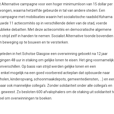
t Alternative campagne voor een hoger minimumloon van 15 dollar per
edwongen, waarna hetzelfde gebeurde in tal van andere steden. Een
 campagne met mobilisaties waarin het socialistische raadslid Kshama
wde 11 actiecomités op in verschillende delen van de stad, voerde
publieke debatten. Met deze actiecomités en democratische algemene
 strijd zelf in handen te nemen. Socialist Alternative toonde bovendien
n beweging op te bouwen en te versterken.
geleden in het Schotse Glasgow een overwinning geboekt na 12 jaar
ngen 48 uur in staking om gelijke lonen te eisen. Het ging voornamelijk
nverschillen. Op basis van strijd werden gelijke lonen en een
enkel mogelijk na een goed voorbereid actieplan dat opbouwde naar
cholen, kinderopvang, schoonmaakdepots, gemeentediensten, …) en ee
ook mannelijke collega’s. Zonder solidariteit onder alle collega’s en
geweest. Zo besloten 600 afvalophalers om de staking uit solidariteit t
tieel om overwinningen te boeken.