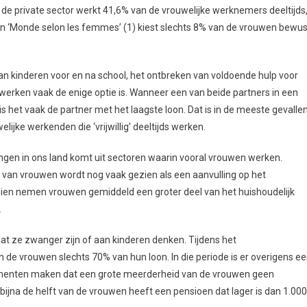
 de private sector werkt 41,6% van de vrouwelijke werknemers deeltijds
 ‘Monde selon les femmes’ (1) kiest slechts 8% van de vrouwen bewus
an kinderen voor en na school, het ontbreken van voldoende hulp voor
 werken vaak de enige optie is. Wanneer een van beide partners in een
het vaak de partner met het laagste loon. Dat is in de meeste gevalle
jke werkenden die ‘vrijwillig’ deeltijds werken.
ingen in ons land komt uit sectoren waarin vooral vrouwen werken.
on van vrouwen wordt nog vaak gezien als een aanvulling op het
ndien nemen vrouwen gemiddeld een groter deel van het huishoudelijk
.
t ze zwanger zijn of aan kinderen denken. Tijdens het
de vrouwen slechts 70% van hun loon. In die periode is er overigens e
lementen maken dat een grote meerderheid van de vrouwen geen
bijna de helft van de vrouwen heeft een pensioen dat lager is dan 1.000