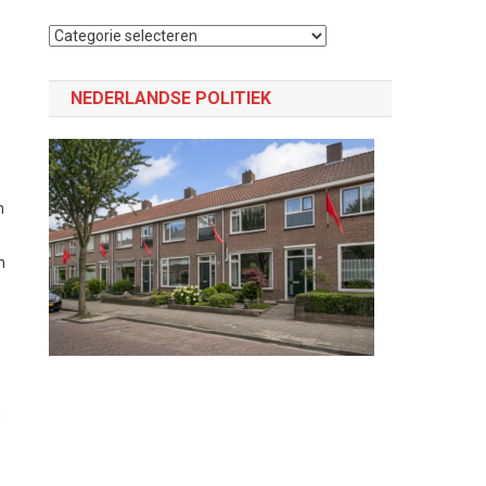
Selecteer
een
categorie
NEDERLANDSE POLITIEK
n
n
m