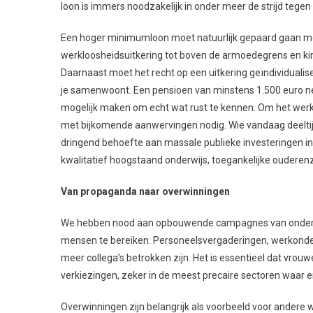
loon is immers noodzakelijk in onder meer de strijd tege
Een hoger minimumloon moet natuurlijk gepaard gaan me
werkloosheidsuitkering tot boven de armoedegrens en kind
Daarnaast moet het recht op een uitkering geïndividualis
je samenwoont. Een pensioen van minstens 1.500 euro ne
mogelijk maken om echt wat rust te kennen. Om het werk
met bijkomende aanwervingen nodig. Wie vandaag deeltijd
dringend behoefte aan massale publieke investeringen in
kwalitatief hoogstaand onderwijs, toegankelijke ouderen
Van propaganda naar overwinningen
We hebben nood aan opbouwende campagnes van onderaf,
mensen te bereiken. Personeelsvergaderingen, werkonderb
meer collega’s betrokken zijn. Het is essentieel dat vro
verkiezingen, zeker in de meest precaire sectoren waar 
Overwinningen zijn belangrijk als voorbeeld voor andere 