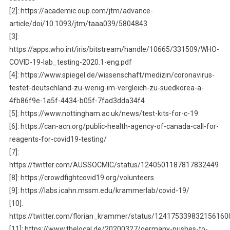
[2]: https://academic.oup.com/jtm/advance-
article/doi/10.1093/jtm/taaa039/5804843
[3]:
https://apps.who.int/iris/bitstream/handle/10665/331509/WHO-
COVID-19-lab_testing-2020.1-eng.pdf
[4]: https://www.spiegel.de/wissenschaft/medizin/coronavirus-
testet-deutschland-zu-wenig-im-vergleich-zu-suedkorea-a-
4fb86f9e-1a5f-4434-b05f-7fad3dda34f4
[5]: https://www.nottingham.ac.uk/news/test-kits-for-c-19
[6]: https://can-acn.org/public-health-agency-of-canada-call-for-
reagents-for-covid19-testing/
[7]:
https://twitter.com/AUSSOCMIC/status/1240501187817832449
[8]: https://crowdfightcovid19.org/volunteers
[9]: https://labs.icahn.mssm.edu/krammerlab/covid-19/
[10]:
https://twitter.com/florian_krammer/status/124175339832156160
[11]: https://www.thelocal.de/20200327/germany-pushes-to-