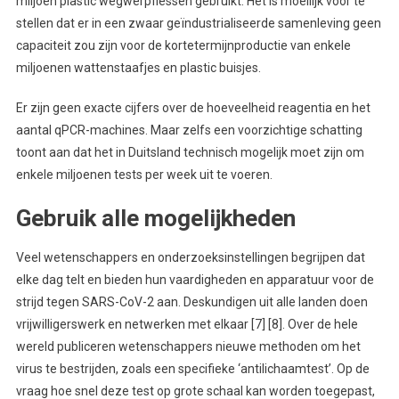
miljoen plastic wegwerpflessen gebruikt. Het is moeilijk voor te
stellen dat er in een zwaar geïndustrialiseerde samenleving geen
capaciteit zou zijn voor de kortetermijnproductie van enkele
miljoenen wattenstaafjes en plastic buisjes.
Er zijn geen exacte cijfers over de hoeveelheid reagentia en het
aantal qPCR-machines. Maar zelfs een voorzichtige schatting
toont aan dat het in Duitsland technisch mogelijk moet zijn om
enkele miljoenen tests per week uit te voeren.
Gebruik alle mogelijkheden
Veel wetenschappers en onderzoeksinstellingen begrijpen dat
elke dag telt en bieden hun vaardigheden en apparatuur voor de
strijd tegen SARS-CoV-2 aan. Deskundigen uit alle landen doen
vrijwilligerswerk en netwerken met elkaar [7] [8]. Over de hele
wereld publiceren wetenschappers nieuwe methoden om het
virus te bestrijden, zoals een specifieke ‘antilichaamtest’. Op de
vraag hoe snel deze test op grote schaal kan worden toegepast,