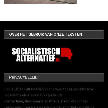
OVER HET GEBRUIK VAN ONZE TEKSTEN
PRIVACYBELEID
Socialistisch Alternatief
is een revolutionair-socialistische
organisatie die al sinds 1977 (onder de
namen
Inter, Voorwaarts
en
Offensief
) strijdt voor een
democratisch en socialistisch alternatief op het kapitalisme