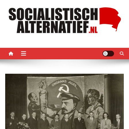
Ga
naar
de
inhoud
Socialistisch Alternatief –
Nederlandse sectie van het PRMI
PRMI