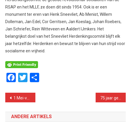
RSAP en het MLLF, ze doen dit sinds 1954. Ook is er een
monument ter eren van Henk Sneevliet, Ab Menist, Willem
Dolleman, Jan Edel, Cor Gerritsen, Jan Koeslag, Johan Roebers,
Jan Schriefer, Rein Witteveen en Aaldert IJmkers. Het
belangrijkst doel van het Sneevliet Herdenkingscomité blijft elk
jaar hetzelfde: Herdenken en bewust te blijven van hun strijd voor
socialisme en vrijheid.
Facebook
Twitter
Delen
Bericht
1 Mei-verklaring van ISA
75 jaar geleden: hoe de Tweede Wereldoorlog eindigde met de Sovjet-vlag boven de Duitse Rijksdag
navigatie
ANDERE ARTIKELS