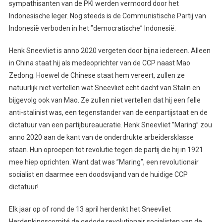
sympathisanten van de PKI werden vermoord door het
Indonesische leger. Nog steeds is de Communistische Partij van
Indonesië verboden in het ”democratische” Indonesië.
Henk Sneevliet is anno 2020 vergeten door bijna iedereen. Alleen
in China staat hij als medeoprichter van de CCP naast Mao
Zedong. Hoewel de Chinese staat hem vereert, zullen ze
natuurlijk niet vertellen wat Sneevliet echt dacht van Stalin en
bijgevolg ook van Mao. Ze zullen niet vertellen dat hij een felle
anti-stalinist was, een tegenstander van de eenpartijstaat en de
dictatuur van een partijbureaucratie. Henk Sneevliet ”Maring” zou
anno 2020 aan de kant van de onderdrukte arbeidersklasse
staan. Hun oproepen tot revolutie tegen de partij die hij in 1921
mee hiep oprichten. Want dat was ”Maring”, een revolutionair
socialist en daarmee een doodsvijand van de huidige CCP
dictatuur!
Elk jaar op of rond de 13 april herdenkt het Sneevliet
Herdenkingscomité de gedode revolutionair socialisten van de