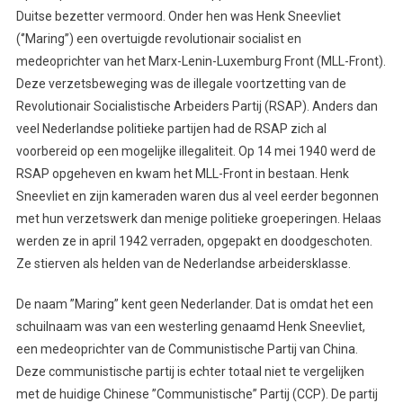
Duitse bezetter vermoord. Onder hen was Henk Sneevliet
(‘’Maring’’) een overtuigde revolutionair socialist en
medeoprichter van het Marx-Lenin-Luxemburg Front (MLL-Front).
Deze verzetsbeweging was de illegale voortzetting van de
Revolutionair Socialistische Arbeiders Partij (RSAP). Anders dan
veel Nederlandse politieke partijen had de RSAP zich al
voorbereid op een mogelijke illegaliteit. Op 14 mei 1940 werd de
RSAP opgeheven en kwam het MLL-Front in bestaan. Henk
Sneevliet en zijn kameraden waren dus al veel eerder begonnen
met hun verzetswerk dan menige politieke groeperingen. Helaas
werden ze in april 1942 verraden, opgepakt en doodgeschoten.
Ze stierven als helden van de Nederlandse arbeidersklasse.
De naam ”Maring” kent geen Nederlander. Dat is omdat het een
schuilnaam was van een westerling genaamd Henk Sneevliet,
een medeoprichter van de Communistische Partij van China.
Deze communistische partij is echter totaal niet te vergelijken
met de huidige Chinese ”Communistische” Partij (CCP). De partij