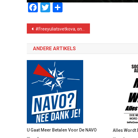
Facebook
Twitter
Delen
Bericht
#Freeyuliatsvetkova, online meeting about LGBTQI+ rights in Russia
navigatie
ANDERE ARTIKELS
U Gaat Meer Betalen Voor De NAVO
Alles Wordt 