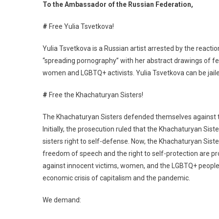
To the Ambassador of the Russian Federation,
#
Free Yulia Tsvetkova!
Yulia Tsvetkova is a Russian artist arrested by the reacti
“spreading pornography” with her abstract drawings of fema
women and LGBTQ+ activists. Yulia Tsvetkova can be jailed 
#
Free the Khachaturyan Sisters!
The Khachaturyan Sisters defended themselves against the
Initially, the prosecution ruled that the Khachaturyan Sist
sisters right to self-defense. Now, the Khachaturyan Siste
freedom of speech and the right to self-protection are pr
against innocent victims, women, and the LGBTQ+ people—
economic crisis of capitalism and the pandemic.
We demand: